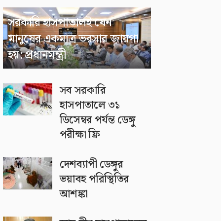
সরকারি হাসপাতালই যেন
মানুষের একমাত্র ভরসার জায়গা
হয়: প্রধানমন্ত্রী
সব সরকারি
হাসপাতালে ৩১
ডিসেম্বর পর্যন্ত ডেঙ্গু
পরীক্ষা ফ্রি
দেশব্যাপী ডেঙ্গুর
ভয়াবহ পরিস্থিতির
আশঙ্কা