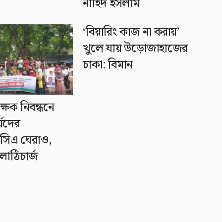
নাহিদ ইসলাম
‘বিয়ারিং কাজ না করায়’
খুলে যায় উড়োজাহাজের
চাকা: বিমান
্ষক নিবন্ধনে
্যদের
সিএ ঘেরাও,
লাঠিচার্জ