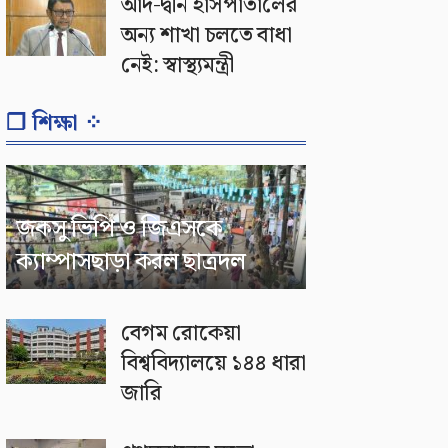
আদ-দ্বীন হাসপাতালের
অন্য শাখা চলতে বাধা
নেই: স্বাস্থ্যমন্ত্রী
❐ শিক্ষা ⁘
জকসু ভিপি ও জিএসকে
ক্যাম্পাসছাড়া করল ছাত্রদল
বেগম রোকেয়া
বিশ্ববিদ্যালয়ে ১৪৪ ধারা
জারি