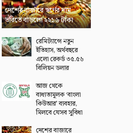
দেশের বাজারে স্বর্ণের দাম
ভরিতে বাড়লো ২২১৬ টাকা
রেমিট্যান্সে নতুন
ইতিহাস, অর্থবছরে
এলো রেকর্ড ৩৫.৫৬
বিলিয়ন ডলার
আজ থেকে
বাধ্যতামূলক ‘বাংলা
কিউআর’ ব্যবহার,
মিলবে যেসব সুবিধা
দেশের বাজারে