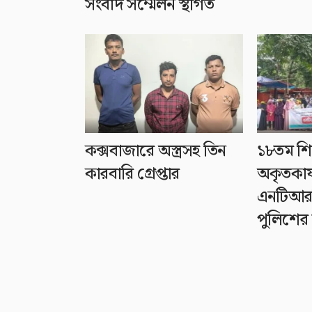
সংবাদ সম্মেলন স্থগিত
কক্সবাজারে অস্ত্রসহ তিন
১৮তম শিক
কারবারি গ্রেপ্তার
অকৃতকার
এনটিআর
পুলিশের 