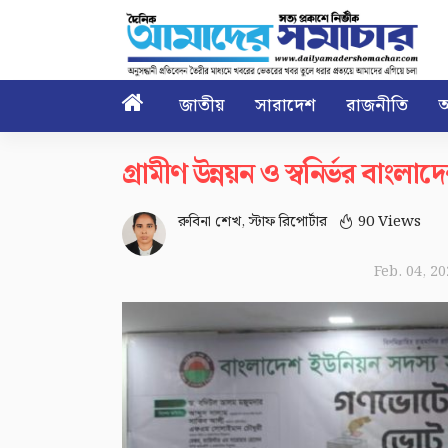

জাতীয়
সারাদেশ
রাজনীতি
আ
গ্রামীণ উন্নয়ন ও স্বনির্ভর ব
রুবিনা শেখ, স্টাফ রিপোর্টার
90 Views
Feb. 04, 2