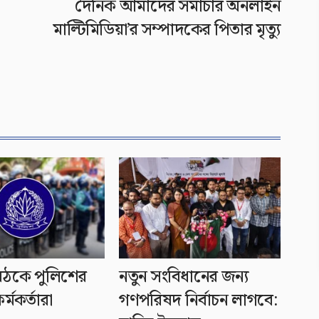
দৈনিক আমাদের সমাচার অনলাইন
মাল্টিমিডিয়া’র সম্পাদকের পিতার মৃত্যু
ৈঠকে পুলিশের
নতুন সংবিধানের জন্য
র্মকর্তারা
গণপরিষদ নির্বাচন লাগবে: