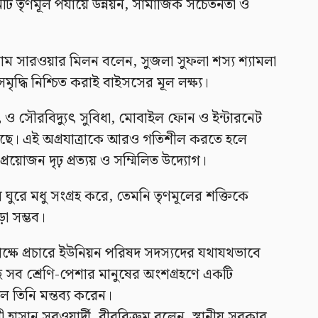
নটি তৃণমূল পর্যায়ে উন্নয়ন, সামাজিক সচেতনতা ও
লাম সারওয়ার মিলন বলেন, সুজলা সুফলা শস্য শ্যামলা
 সমৃদ্ধি নিশ্চিত করাই বাইসসের মূল লক্ষ্য।
যুৎ ও সৌরবিদ্যুৎ সুবিধা, মোবাইল ফোন ও ইন্টারনেট
য়েছে। এই অগ্রযাত্রাকে আরও গতিশীল করতে হলে
য়োজন দৃঢ় প্রত্যয় ও সম্মিলিত উদ্যোগ।
ুরে মধু সংগ্রহ করে, তেমনি তৃণমূলের শক্তিকে
া সম্ভব।
র পক্ষে প্রচারে ইউনিয়ন পরিষদ সদস্যদের যথাযথভাবে
হ সব শ্রেণি-পেশার মানুষের অংশগ্রহণে একটি
ে তিনি মন্তব্য করেন।
হাসান সরওয়ার্দী, বীরবিক্রম বলেন, স্থানীয় সরকার