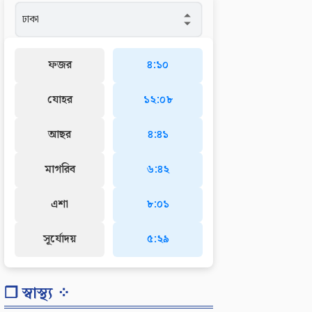
ফজর
৪:১০
যোহর
১২:০৮
আছর
৪:৪১
মাগরিব
৬:৪২
এশা
৮:০১
সূর্যোদয়
৫:২৯
❐ স্বাস্থ্য ⁘