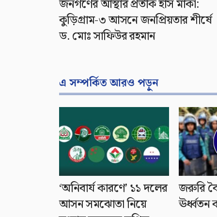
জনগণের আস্থার প্রতীক হাঁস মার্কা:
কুড়িগ্রাম-৩ আসনে জনপ্রিয়তার শীর্ষে
ড. মোঃ সাফিউর রহমান
এ সম্পর্কিত আরও পড়ুন
‘অনিবার্য কারণে’ ১১ দলের
জরুরি ব
আসন সমঝোতা নিয়ে
ঊর্ধ্বতন ক