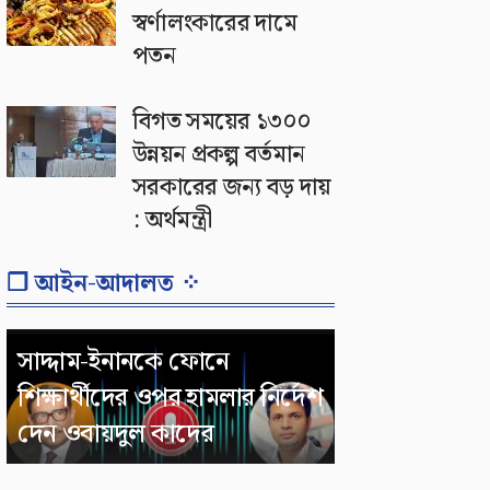
স্বর্ণালংকারের দামে
পতন
বিগত সময়ের ১৩০০
উন্নয়ন প্রকল্প বর্তমান
সরকারের জন্য বড় দায়
: অর্থমন্ত্রী
❐ আইন-আদালত ⁘
সাদ্দাম-ইনানকে ফোনে
শিক্ষার্থীদের ওপর হামলার নির্দেশ
দেন ওবায়দুল কাদের