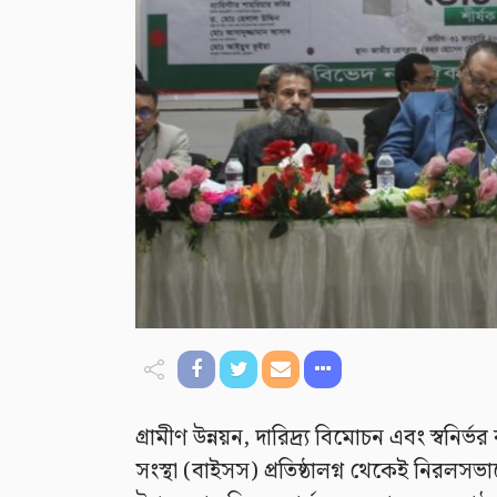
গ্রামীণ উন্নয়ন, দারিদ্র্য বিমোচন এবং স্বনির্
সংস্থা (বাইসস) প্রতিষ্ঠালগ্ন থেকেই নিরলসভ