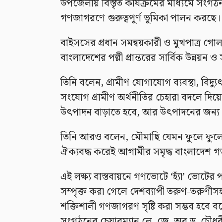
উপজেলায় বিস্তৃত কার্যক্রমের মাধ্যমে সংগঠ
গণজাগরণে গুরুত্বপূর্ণ ভূমিকা পালন করছে।
বাইসসের প্রধান সমন্বয়কারী ও মুখপাত্র গো
বাংলাদেশের পল্লী প্রান্তরের সার্বিক উন্নয়ন ও
তিনি বলেন, গ্রামীণ যোগাযোগ ব্যবস্থা, বিদ্
সংযোগ গ্রামীণ অর্থনীতির চেহারা বদলে দি
উৎপাদন বাড়াতে হবে, আর উৎপাদনের জন্য প্র
তিনি আরও বলেন, মৌমাছি যেমন ফুলে ফুলে ঘ
ঐক্যবদ্ধ করেই আগামীর সমৃদ্ধ বাংলাদেশ গড়
এই লক্ষ্য বাস্তবায়নে গণভোটে ‘হ্যাঁ’ ভোটে
সম্পৃক্ত করা গেলে দেশব্যাপী তরুণ-তরুণীস
শক্তিশালী গণজাগরণ সৃষ্টি করা সম্ভব হবে বল
সংগঠনের চেয়ারম্যান লে. জে. অব ড. চৌধুরী 