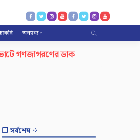
চাকরি
অন্যান্য
াঁ’ ভোটে গণজাগরণের ডাক
❐ সর্বশেষ ⁘