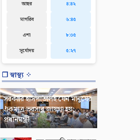
আছর
৪:৪২
মাগরিব
৬:৪৫
এশা
৮:০৫
সূর্যোদয়
৫:২৭
❐ স্বাস্থ্য ⁘
সরকারি হাসপাতালই যেন মানুষের
একমাত্র ভরসার জায়গা হয়:
প্রধানমন্ত্রী