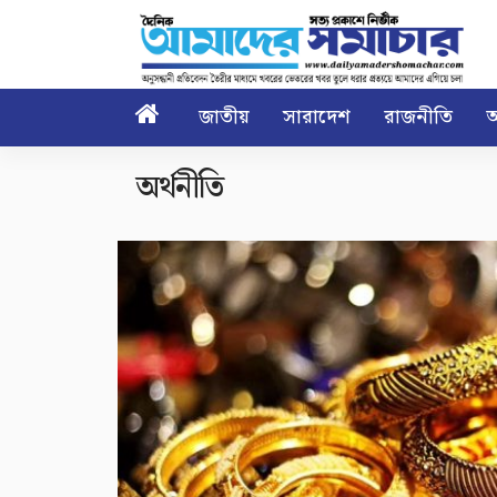

জাতীয়
সারাদেশ
রাজনীতি
আ
অর্থনীতি