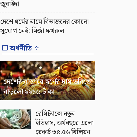
জুবাইদা
দেশে ধর্মের নামে বিভাজনের কোনো
সুযোগ নেই: মির্জা ফখরুল
❐ অর্থনীতি ⁘
দেশের বাজারে স্বর্ণের দাম ভরিতে
বাড়লো ২২১৬ টাকা
রেমিট্যান্সে নতুন
ইতিহাস, অর্থবছরে এলো
রেকর্ড ৩৫.৫৬ বিলিয়ন