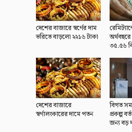
দেশের বাজারে স্বর্ণের দাম
রেমিট্যান
ভরিতে বাড়লো ২২১৬ টাকা
অর্থবছরে
৩৫.৫৬ ব
দেশের বাজারে
বিগত সম
স্বর্ণালংকারের দামে পতন
প্রকল্প ব
জন্য বড় দা