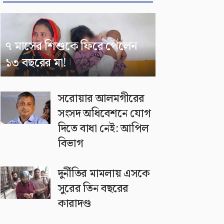
৭ মাসের শিশুকে ফিরে পেলেন
১৩ বছরের মা!
সরোয়ার আলমগীরের
সংসদ অধিবেশনে যোগ
দিতে বাধা নেই: আপিল
বিভাগ
দুর্নীতির মামলায় এসকে
সুরের তিন বছরের
কারাদণ্ড