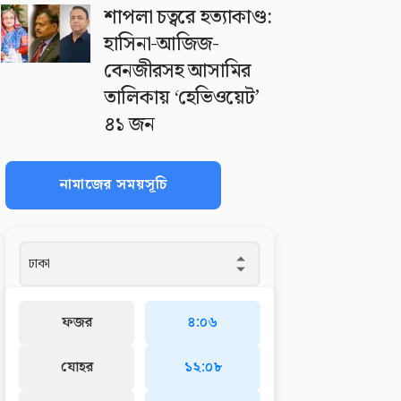
শাপলা চত্বরে হত্যাকাণ্ড:
হাসিনা-আজিজ-
বেনজীরসহ আসামির
তালিকায় ‘হেভিওয়েট’
৪১ জন
নামাজের সময়সূচি
ফজর
৪:০৬
যোহর
১২:০৮