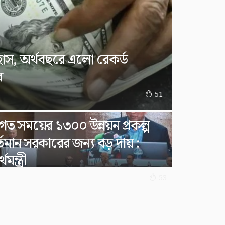
িহাস, অর্থবছরে এলো রেকর্ড
র
51
গত সময়ের ১৩০০ উন্নয়ন প্রকল্প
্তমান সরকারের জন্য বড় দায় :
থমন্ত্রী
53