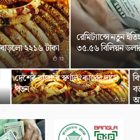
রেমিট্যান্সে নতুন ইত
ে বাড়লো ২২১৬ টাকা
৩৫.৫৬ বিলিয়ন ডলা
72
দেশের বাজারে স্বর্ণালংকারের দামে
বি
পতন
বর
অর্
52
67