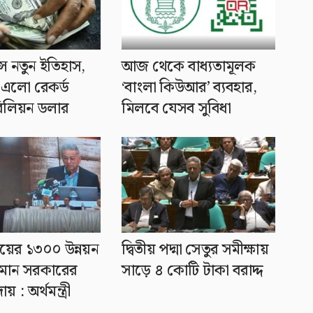
্সে নতুন ইতিহাস,
আজ থেকে বাধ্যতামূলক
 এলো রেকর্ড
‘বাংলা কিউআর’ ব্যবহার,
িলিয়ন ডলার
মিলবে যেসব সুবিধা
য়ের ১৩০০ উন্নয়ন
দ্বিতীয় পদ্মা সেতুর সমীক্ষায়
র্তমান সরকারের
সাড়ে ৪ কোটি টাকা বরাদ্দ
য় : অর্থমন্ত্রী