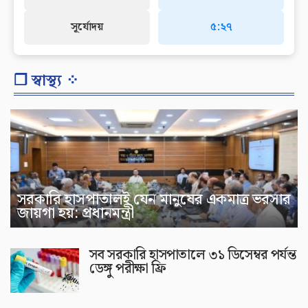
সূর্যোদয়
৫:২৭
❐ স্বাস্থ্য ⁘
সরকারি হাসপাতালই যেন মানুষের একমাত্র ভরসার
জায়গা হয়: প্রধানমন্ত্রী
সব সরকারি হাসপাতালে ৩১ ডিসেম্বর পর্যন্ত
ডেঙ্গু পরীক্ষা ফ্রি