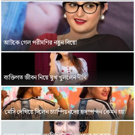
আটকে গেল পরীমণির নতুন বিয়ে!
ব্যক্তিগত জীবন নিয়ে মুখ খুললেন দীঘি
‘মেসি দেখিয়ে দিলেন চ্যাম্পিয়নদের হৃদস্পন্দন কেমন হয়’