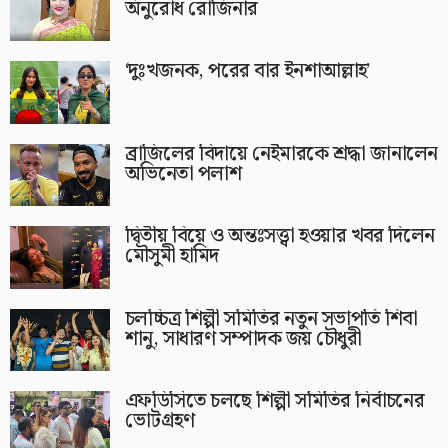
অনুরোধ রোজিনার
‘দুঃখজনক, পরের বার ইনশাআল্লাহ’
ব্রাজিলের বিদায়ে নেইমারকে শ্রদ্ধা জানালেন
অভিনেতা পলাশ
দ্বিতীয় বিয়ে ও অন্তঃসত্ত্বা হওয়ার খবর দিলেন
মৌসুমী হামিদ
চলচ্চিত্র শিল্পী সমিতির নতুন সভাপতি শিবা
শানু, সাধারণ সম্পাদক জয় চৌধুরী
এফডিসিতে চলছে শিল্পী সমিতির নির্বাচনের
ভোটগ্রহণ