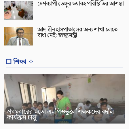
দেশব্যাপী ডেঙ্গুর ভয়াবহ পরিস্থিতির আশঙ্কা
আদ-দ্বীন হাসপাতালের অন্য শাখা চলতে
বাধা নেই: স্বাস্থ্যমন্ত্রী
❐ শিক্ষা ⁘
প্রথমবারের মতো এমপিওভুক্ত শিক্ষকদের বদলি
কার্যক্রম চালু