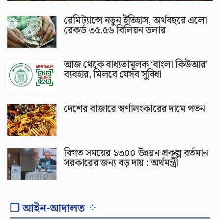
রেমিট্যান্সে নতুন ইতিহাস, অর্থবছরে এলো
রেকর্ড ৩৫.৫৬ বিলিয়ন ডলার
আজ থেকে বাধ্যতামূলক ‘বাংলা কিউআর’
ব্যবহার, মিলবে যেসব সুবিধা
দেশের বাজারে স্বর্ণালংকারের দামে পতন
বিগত সময়ের ১৩০০ উন্নয়ন প্রকল্প বর্তমান
সরকারের জন্য বড় দায় : অর্থমন্ত্রী
❐ আইন-আদালত ⁘