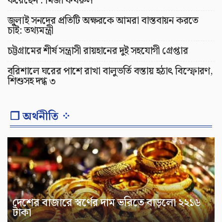
করেছেন : মির্জা ফখরুল
জুলাই সনদের প্রতিটি অক্ষরকে আমরা বাস্তবায়ন করতে
চাই: তথ্যমন্ত্রী
চট্টগ্রামের শীর্ষ সন্ত্রাসী রায়হানের দুই সহযোগী গ্রেপ্তার
বরিশালে ঘরের পাশে রাখা বালুভর্তি বস্তায় হঠাৎ বিস্ফোরণ,
শিশুসহ দগ্ধ ৩
❐ অর্থনীতি ⁘
দেশের বাজারে স্বর্ণের দাম ভরিতে বাড়লো ২২১৬
টাকা