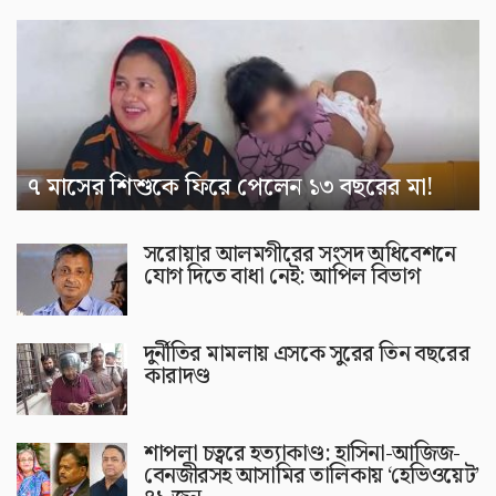
৭ মাসের শিশুকে ফিরে পেলেন ১৩ বছরের মা!
সরোয়ার আলমগীরের সংসদ অধিবেশনে
যোগ দিতে বাধা নেই: আপিল বিভাগ
দুর্নীতির মামলায় এসকে সুরের তিন বছরের
কারাদণ্ড
শাপলা চত্বরে হত্যাকাণ্ড: হাসিনা-আজিজ-
বেনজীরসহ আসামির তালিকায় ‘হেভিওয়েট’