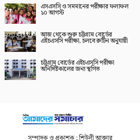
এসএসসি ও সমমানের পরীক্ষার ফলাফল
১০ আগস্ট
আজ থেকে শুরু চট্টগ্রাম বোর্ডের
এইচএসসি পরীক্ষা, চলবে রুটিন অনুযায়ী
চট্টগ্রাম বোর্ডের এইচএসসি পরীক্ষা
অনির্দিষ্টকালের জন্য স্থগিত
সম্পাদক ও প্রকাশক : শিউলী আক্তার