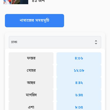
৪১ জন
নামাজের সময়সূচি
ফজর
৪:০৬
যোহর
১২:০৮
আছর
৪:৪২
মাগরিব
৬:৪৫
এশা
৮:০৫