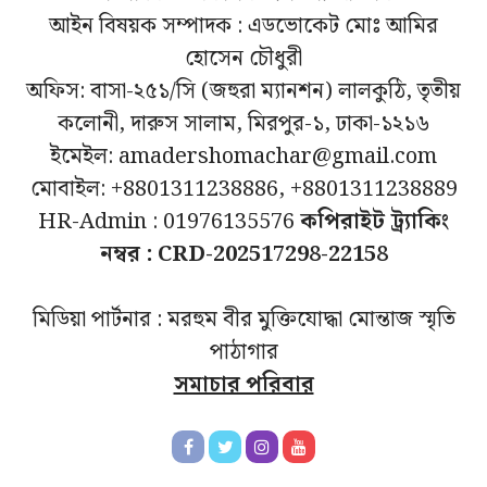
আইন বিষয়ক সম্পাদক : এডভোকেট মোঃ আমির
হোসেন চৌধুরী
অফিস: বাসা-২৫১/সি (জহুরা ম্যানশন) লালকুঠি, তৃতীয়
কলোনী, দারুস সালাম, মিরপুর-১, ঢাকা-১২১৬
ইমেইল: amadershomachar@gmail.com
মোবাইল: +8801311238886, +8801311238889
HR-Admin : 01976135576
কপিরাইট ট্র্যাকিং
নম্বর : CRD-202517298-22158
মিডিয়া পার্টনার : মরহুম বীর মুক্তিযোদ্ধা মোন্তাজ স্মৃতি
পাঠাগার
সমাচার পরিবার