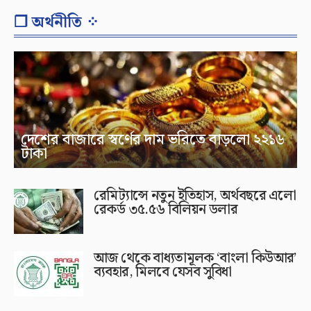
❐ অর্থনীতি ⁘
দেশের বাজারে স্বর্ণের দাম ভরিতে বাড়লো ২২১৬
টাকা
রেমিট্যান্সে নতুন ইতিহাস, অর্থবছরে এলো
রেকর্ড ৩৫.৫৬ বিলিয়ন ডলার
আজ থেকে বাধ্যতামূলক ‘বাংলা কিউআর’
ব্যবহার, মিলবে যেসব সুবিধা