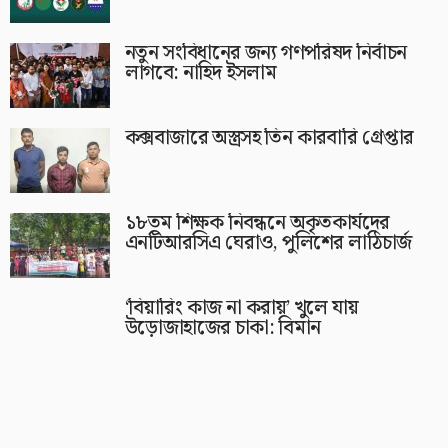
নতুন সংবিধানের জন্য গণপরিষদ নির্বাচন
লাগবে: নাহিদ ইসলাম
কক্সবাজারে অস্ত্রসহ তিন কারবারি গ্রেপ্তার
১৮তম শিক্ষক নিবন্ধনে অকৃতকার্যদের
এনটিআরসিএ ঘেরাও, পুলিশের লাঠিচার্জ
‘বিয়ারিং কাজ না করায়’ খুলে যায়
উড়োজাহাজের চাকা: বিমান