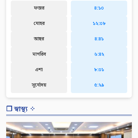
ফজর
৪:১০
যোহর
১২:০৮
আছর
৪:৪১
মাগরিব
৬:৪২
এশা
৮:০১
সূর্যোদয়
৫:২৯
❐ স্বাস্থ্য ⁘