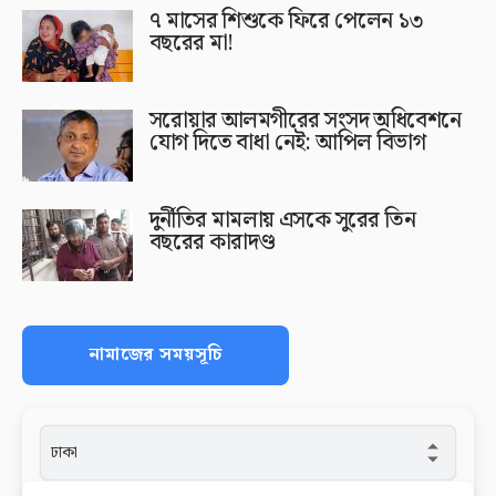
৭ মাসের শিশুকে ফিরে পেলেন ১৩
বছরের মা!
সরোয়ার আলমগীরের সংসদ অধিবেশনে
যোগ দিতে বাধা নেই: আপিল বিভাগ
দুর্নীতির মামলায় এসকে সুরের তিন
বছরের কারাদণ্ড
নামাজের সময়সূচি