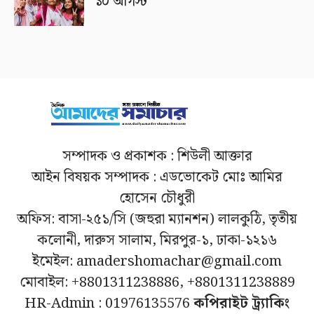
১০ আগস্ট
সম্পাদক ও প্রকাশক : শিউলী আক্তার
আইন বিষয়ক সম্পাদক : এডভোকেট মোঃ আমির
হোসেন চৌধুরী
অফিস: বাসা-২৫১/সি (জহুরা ম্যানশন) লালকুঠি, তৃতীয়
কলোনী, দারুস সালাম, মিরপুর-১, ঢাকা-১২১৬
ইমেইল: amadershomachar@gmail.com
মোবাইল: +8801311238886, +8801311238889
HR-Admin : 01976135576
কপিরাইট ট্র্যাকিং