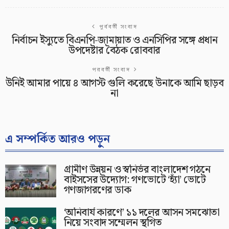
পূর্ববর্তী সংবাদ
নির্বাচন ইস্যুতে বিএনপি-জামায়াত ও এনসিপির সঙ্গে প্রধান
উপদেষ্টার বৈঠক রোববার
পরবর্তী সংবাদ
উনিই আমার পায়ে ৪ আগস্ট গুলি করেছে উনাকে আমি ছাড়ব
না
এ সম্পর্কিত আরও পড়ুন
গ্রামীণ উন্নয়ন ও স্বনির্ভর বাংলাদেশ গঠনে
বাইসসের উদ্যোগ: গণভোটে ‘হ্যাঁ’ ভোটে
গণজাগরণের ডাক
‘অনিবার্য কারণে’ ১১ দলের আসন সমঝোতা
নিয়ে সংবাদ সম্মেলন স্থগিত