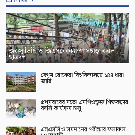
❐ শিক্ষা ⁘
জকসু ভিপি ও জিএসকে ক্যাম্পাসছাড়া করল
ছাত্রদল
বেগম রোকেয়া বিশ্ববিদ্যালয়ে ১৪৪ ধারা
জারি
প্রথমবারের মতো এমপিওভুক্ত শিক্ষকদের
বদলি কার্যক্রম চালু
এসএসসি ও সমমানের পরীক্ষার ফলাফল