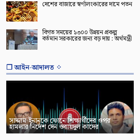
দেশের বাজারে স্বর্ণালংকারের দামে পতন
বিগত সময়ের ১৩০০ উন্নয়ন প্রকল্প
বর্তমান সরকারের জন্য বড় দায় : অর্থমন্ত্রী
❐ আইন-আদালত ⁘
সাদ্দাম-ইনানকে ফোনে শিক্ষার্থীদের ওপর
হামলার নির্দেশ দেন ওবায়দুল কাদের