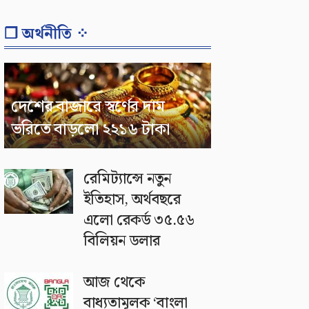
❐ অর্থনীতি ⁘
দেশের বাজারে স্বর্ণের দাম
ভরিতে বাড়লো ২২১৬ টাকা
রেমিট্যান্সে নতুন
ইতিহাস, অর্থবছরে
এলো রেকর্ড ৩৫.৫৬
বিলিয়ন ডলার
আজ থেকে
বাধ্যতামূলক ‘বাংলা