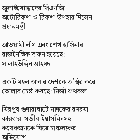
জুলাইযোদ্ধাদের সিএনজি
অটোরিকশা ও রিকশা উপহার দিলেন
প্রধানমন্ত্রী
আওয়ামী লীগ এবং শেখ হাসিনার
রাজনৈতিক দাফন হয়েছে:
সালাহউদ্দিন আহমদ
একটি মহল আবার দেশকে অস্থির করে
তোলার চেষ্টা করছে: মির্জা ফখরুল
মিরপুর গুদারাঘাটে মাদকের রমরমা
কারবার, সজীব-ইয়াসমিনসহ
কয়েকজনকে ঘিরে চাঞ্চল্যকর
অভিযোগ