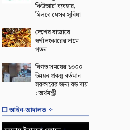
কিউআর’ ব্যবহার,
মিলবে যেসব সুবিধা
দেশের বাজারে
স্বর্ণালংকারের দামে
পতন
বিগত সময়ের ১৩০০
উন্নয়ন প্রকল্প বর্তমান
সরকারের জন্য বড় দায়
: অর্থমন্ত্রী
❐ আইন-আদালত ⁘