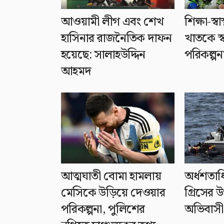
আওয়ামী লীগ এবং শেখ
শিক্ষা-স্বা
হাসিনার রাজনৈতিক দাফন
খাতকে স্
হয়েছে: সালাহউদ্দিন
পরিকল্পন
আহমদ
আত্মঘাতী বোমা হামলায়
অর্ধশতা
মেসিকে উড়িয়ে দেওয়ার
গ্রিসের
পরিকল্পনা, পুলিশের
অভিবাসী 