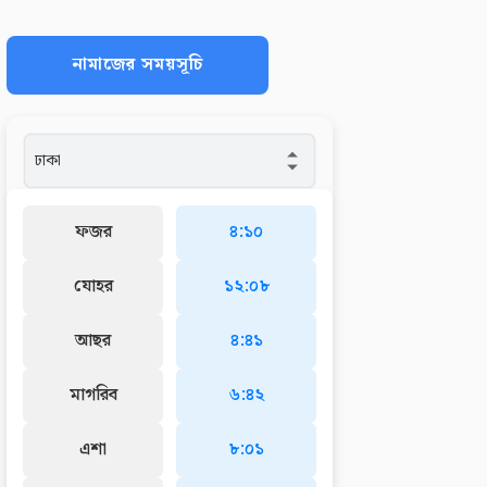
নামাজের সময়সূচি
ফজর
৪:১০
যোহর
১২:০৮
আছর
৪:৪১
মাগরিব
৬:৪২
এশা
৮:০১