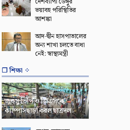
দেশব্যাপী ডেঙ্গুর
ভয়াবহ পরিস্থিতির
আশঙ্কা
আদ-দ্বীন হাসপাতালের
অন্য শাখা চলতে বাধা
নেই: স্বাস্থ্যমন্ত্রী
❐ শিক্ষা ⁘
জকসু ভিপি ও জিএসকে
ক্যাম্পাসছাড়া করল ছাত্রদল