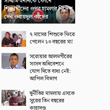
সাদ্দাম-ইনানকে ফোনে
শিক্ষার্থীদের ওপর হামলার নির্দেশ
দেন ওবায়দুল কাদের
৭ মাসের শিশুকে ফিরে
পেলেন ১৩ বছরের মা!
সরোয়ার আলমগীরের
সংসদ অধিবেশনে
যোগ দিতে বাধা নেই:
আপিল বিভাগ
দুর্নীতির মামলায় এসকে
সুরের তিন বছরের
কারাদণ্ড