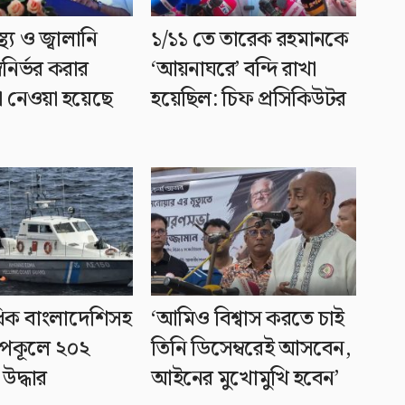
স্থ্য ও জ্বালানি
১/১১ তে তারেক রহমানকে
বনির্ভর করার
‘আয়নাঘরে’ বন্দি রাখা
া নেওয়া হয়েছে
হয়েছিল: চিফ প্রসিকিউটর
ধিক বাংলাদেশিসহ
‘আমিও বিশ্বাস করতে চাই
 উপকূলে ২০২
তিনি ডিসেম্বরেই আসবেন,
উদ্ধার
আইনের মুখোমুখি হবেন’