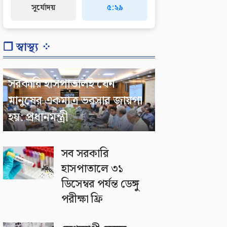
সূর্যোদয়
৫:২৯
❐ স্বাস্থ্য ⁘
সরকারি হাসপাতালই যেন
মানুষের একমাত্র ভরসার জায়গা
হয়: প্রধানমন্ত্রী
সব সরকারি
হাসপাতালে ৩১
ডিসেম্বর পর্যন্ত ডেঙ্গু
পরীক্ষা ফ্রি