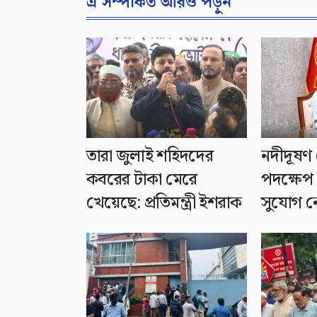
এ সম্পর্কিত আরও পড়ুন
তারা জুলাই শহিদদের
নদীদূষণ 
কবরের টাকা মেরে
পদক্ষেপ 
খেয়েছে: প্রতিমন্ত্রী ইশরাক
সুযোগ নেই