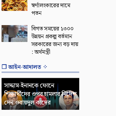
স্বর্ণালংকারের দামে
পতন
বিগত সময়ের ১৩০০
উন্নয়ন প্রকল্প বর্তমান
সরকারের জন্য বড় দায়
: অর্থমন্ত্রী
❐ আইন-আদালত ⁘
সাদ্দাম-ইনানকে ফোনে
শিক্ষার্থীদের ওপর হামলার নির্দেশ
দেন ওবায়দুল কাদের