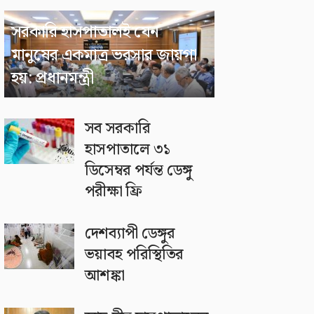
সরকারি হাসপাতালই যেন
মানুষের একমাত্র ভরসার জায়গা
হয়: প্রধানমন্ত্রী
সব সরকারি
হাসপাতালে ৩১
ডিসেম্বর পর্যন্ত ডেঙ্গু
পরীক্ষা ফ্রি
দেশব্যাপী ডেঙ্গুর
ভয়াবহ পরিস্থিতির
আশঙ্কা