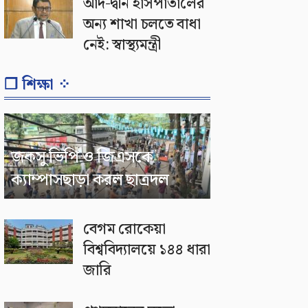
আদ-দ্বীন হাসপাতালের
অন্য শাখা চলতে বাধা
নেই: স্বাস্থ্যমন্ত্রী
❐ শিক্ষা ⁘
জকসু ভিপি ও জিএসকে
ক্যাম্পাসছাড়া করল ছাত্রদল
বেগম রোকেয়া
বিশ্ববিদ্যালয়ে ১৪৪ ধারা
জারি