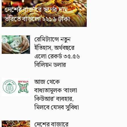
দেশের বাজারে স্বর্ণের দাম
ভরিতে বাড়লো ২২১৬ টাকা
রেমিট্যান্সে নতুন
ইতিহাস, অর্থবছরে
এলো রেকর্ড ৩৫.৫৬
বিলিয়ন ডলার
আজ থেকে
বাধ্যতামূলক ‘বাংলা
কিউআর’ ব্যবহার,
মিলবে যেসব সুবিধা
দেশের বাজারে