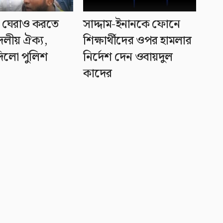
় ঘেরাও করতে
সাদ্দাম-ইনানকে ফোনে
দলীয় ঐক্য,
শিক্ষার্থীদের ওপর হামলার
িলো পুলিশ
নির্দেশ দেন ওবায়দুল
কাদের