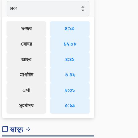
ফজর
৪:১০
যোহর
১২:০৮
আছর
৪:৪১
মাগরিব
৬:৪২
এশা
৮:০১
সূর্যোদয়
৫:২৯
❐ স্বাস্থ্য ⁘