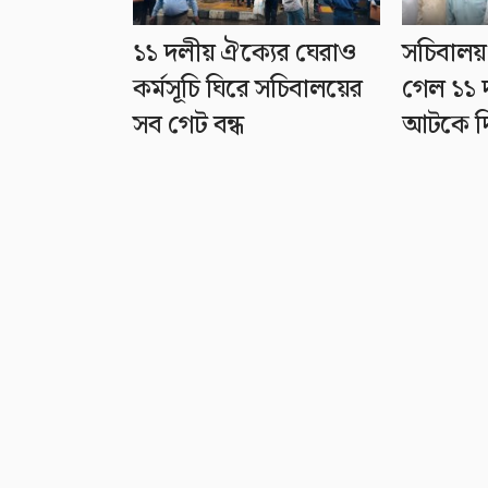
১১ দলীয় ঐক্যের ঘেরাও
সচিবালয
কর্মসূচি ঘিরে সচিবালয়ের
গেল ১১ 
সব গেট বন্ধ
আটকে দ