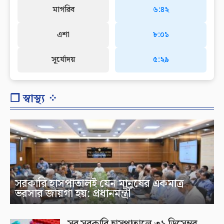
মাগরিব
৬:৪২
এশা
৮:০১
সূর্যোদয়
৫:২৯
❐ স্বাস্থ্য ⁘
সরকারি হাসপাতালই যেন মানুষের একমাত্র
ভরসার জায়গা হয়: প্রধানমন্ত্রী
সব সরকারি হাসপাতালে ৩১ ডিসেম্বর