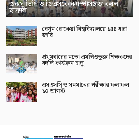
জকসু ভিপি ও জিএসকে ক্যাম্পাসছাড়া করল
ছাত্রদল
বেগম রোকেয়া বিশ্ববিদ্যালয়ে ১৪৪ ধারা
জারি
প্রথমবারের মতো এমপিওভুক্ত শিক্ষকদের
বদলি কার্যক্রম চালু
এসএসসি ও সমমানের পরীক্ষার ফলাফল
১০ আগস্ট