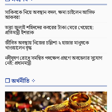
সাকিবকে নিয়ে অবস্থান বদল, ক্ষমা চাইলেন আসিফ
আকবর!
তারা জুলাই শহিদদের কবরের টাকা মেরে খেয়েছে:
প্রতিমন্ত্রী ইশরাক
জীবিত অবস্থায় নিজের চল্লিশা ২ হাজার মানুষকে
খাওয়ালেন বৃদ্ধ
নদীদূষণ রোধে সমন্বিত পদক্ষেপ গ্রহণে অবহেলার সুযোগ
নেই: প্রধানমন্ত্রী
❐ অর্থনীতি ⁘