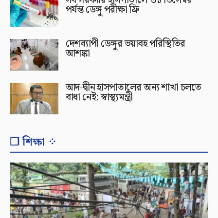
পর্যন্ত ডেঙ্গু পরীক্ষা ফ্রি
দেশব্যাপী ডেঙ্গুর ভয়াবহ পরিস্থিতির
আশঙ্কা
আদ-দ্বীন হাসপাতালের অন্য শাখা চলতে
বাধা নেই: স্বাস্থ্যমন্ত্রী
❐ শিক্ষা ⁘