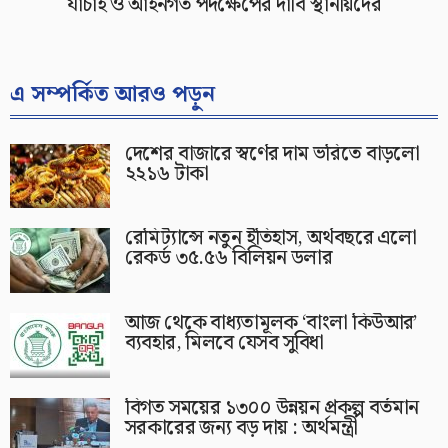
যাচাই ও আইনগত পদক্ষেপের দাবি স্থানীয়দের
এ সম্পর্কিত আরও পড়ুন
দেশের বাজারে স্বর্ণের দাম ভরিতে বাড়লো
২২১৬ টাকা
রেমিট্যান্সে নতুন ইতিহাস, অর্থবছরে এলো
রেকর্ড ৩৫.৫৬ বিলিয়ন ডলার
আজ থেকে বাধ্যতামূলক ‘বাংলা কিউআর’
ব্যবহার, মিলবে যেসব সুবিধা
বিগত সময়ের ১৩০০ উন্নয়ন প্রকল্প বর্তমান
সরকারের জন্য বড় দায় : অর্থমন্ত্রী