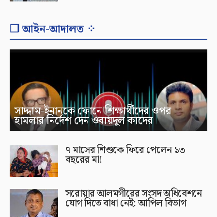
❐ আইন-আদালত ⁘
সাদ্দাম-ইনানকে ফোনে শিক্ষার্থীদের ওপর
হামলার নির্দেশ দেন ওবায়দুল কাদের
৭ মাসের শিশুকে ফিরে পেলেন ১৩
বছরের মা!
সরোয়ার আলমগীরের সংসদ অধিবেশনে
যোগ দিতে বাধা নেই: আপিল বিভাগ