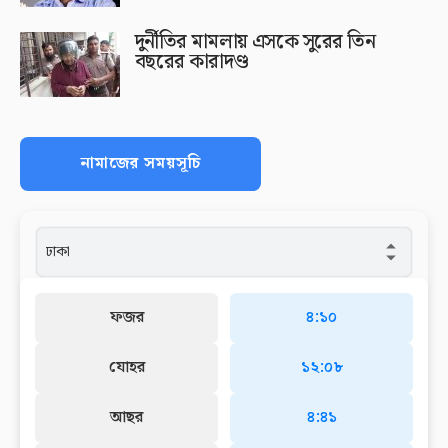
দুর্নীতির মামলায় এসকে সুরের তিন
বছরের কারাদণ্ড
নামাজের সময়সূচি
ফজর
৪:১০
যোহর
১২:০৮
আছর
৪:৪১