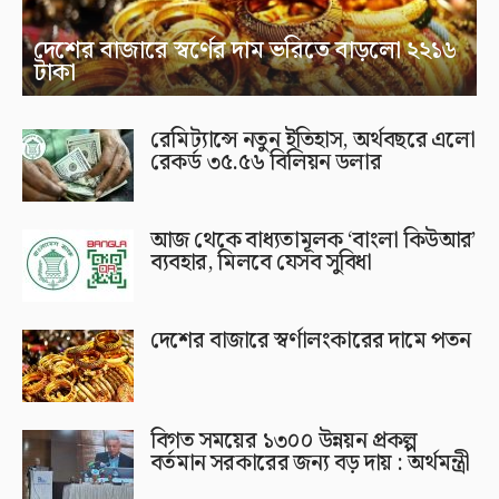
দেশের বাজারে স্বর্ণের দাম ভরিতে বাড়লো ২২১৬
টাকা
রেমিট্যান্সে নতুন ইতিহাস, অর্থবছরে এলো
রেকর্ড ৩৫.৫৬ বিলিয়ন ডলার
আজ থেকে বাধ্যতামূলক ‘বাংলা কিউআর’
ব্যবহার, মিলবে যেসব সুবিধা
দেশের বাজারে স্বর্ণালংকারের দামে পতন
বিগত সময়ের ১৩০০ উন্নয়ন প্রকল্প
বর্তমান সরকারের জন্য বড় দায় : অর্থমন্ত্রী