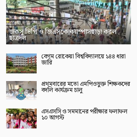
জকসু ভিপি ও জিএসকে ক্যাম্পাসছাড়া করল
ছাত্রদল
বেগম রোকেয়া বিশ্ববিদ্যালয়ে ১৪৪ ধারা
জারি
প্রথমবারের মতো এমপিওভুক্ত শিক্ষকদের
বদলি কার্যক্রম চালু
এসএসসি ও সমমানের পরীক্ষার ফলাফল
১০ আগস্ট