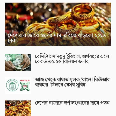
দেশের বাজারে স্বর্ণের দাম ভরিতে বাড়লো ২২১৬
টাকা
রেমিট্যান্সে নতুন ইতিহাস, অর্থবছরে এলো
রেকর্ড ৩৫.৫৬ বিলিয়ন ডলার
আজ থেকে বাধ্যতামূলক ‘বাংলা কিউআর’
ব্যবহার, মিলবে যেসব সুবিধা
দেশের বাজারে স্বর্ণালংকারের দামে পতন