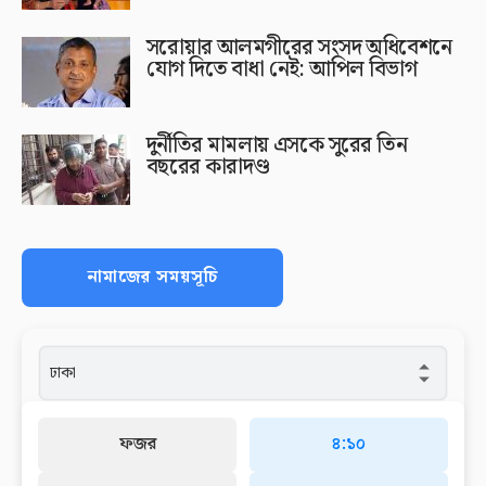
সরোয়ার আলমগীরের সংসদ অধিবেশনে
যোগ দিতে বাধা নেই: আপিল বিভাগ
দুর্নীতির মামলায় এসকে সুরের তিন
বছরের কারাদণ্ড
নামাজের সময়সূচি
ফজর
৪:১০