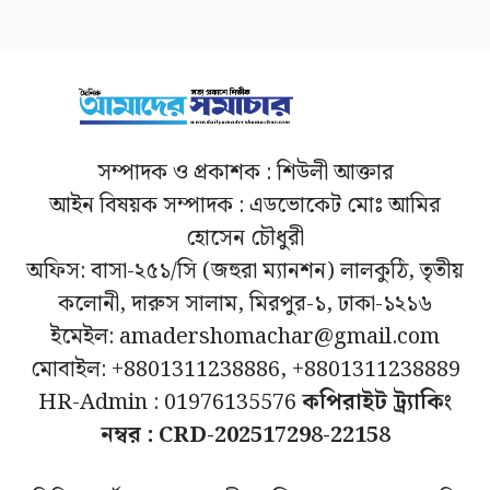
সম্পাদক ও প্রকাশক : শিউলী আক্তার
আইন বিষয়ক সম্পাদক : এডভোকেট মোঃ আমির
হোসেন চৌধুরী
অফিস: বাসা-২৫১/সি (জহুরা ম্যানশন) লালকুঠি, তৃতীয়
কলোনী, দারুস সালাম, মিরপুর-১, ঢাকা-১২১৬
ইমেইল: amadershomachar@gmail.com
মোবাইল: +8801311238886, +8801311238889
HR-Admin : 01976135576
কপিরাইট ট্র্যাকিং
নম্বর : CRD-202517298-22158