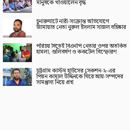
মানুষকে খাওয়ালেন বৃদ্ধ
চুনারুঘাটে নারী-সংক্রান্ত অভিযোগে
জামায়াত নেতা নুরুল ইসলাম সাজল বহিষ্কার
পরিচয় দিতেই বিএনপি নেতার ওপর অতর্কিত
হামলা, গুলিবর্ষণ ও ককটেল বিস্ফোরণ
চট্টগ্রাম কাস্টম হাউসের সেকশন-২–এর
পিয়ন কামাল উদ্দিনকে ঘিরে আয়-সম্পদের
সামঞ্জস্য নিয়ে প্রশ্ন