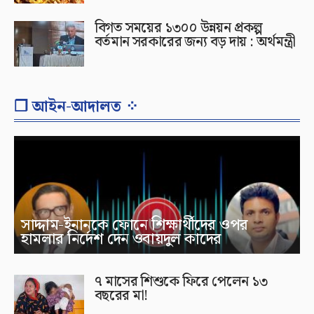
বিগত সময়ের ১৩০০ উন্নয়ন প্রকল্প
বর্তমান সরকারের জন্য বড় দায় : অর্থমন্ত্রী
❐ আইন-আদালত ⁘
সাদ্দাম-ইনানকে ফোনে শিক্ষার্থীদের ওপর
হামলার নির্দেশ দেন ওবায়দুল কাদের
৭ মাসের শিশুকে ফিরে পেলেন ১৩
বছরের মা!