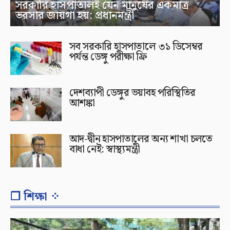
সরকারি হাসপাতালই যেন মানুষের একমাত্র
ভরসার জায়গা হয়: প্রধানমন্ত্রী
সব সরকারি হাসপাতালে ৩১ ডিসেম্বর
পর্যন্ত ডেঙ্গু পরীক্ষা ফ্রি
দেশব্যাপী ডেঙ্গুর ভয়াবহ পরিস্থিতির
আশঙ্কা
আদ-দ্বীন হাসপাতালের অন্য শাখা চলতে
বাধা নেই: স্বাস্থ্যমন্ত্রী
❐ শিক্ষা ⁘