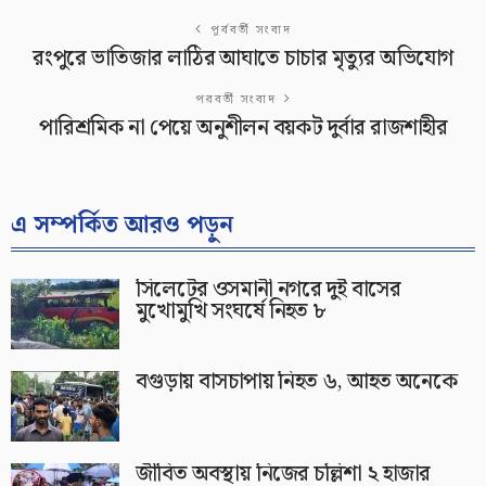
পূর্ববর্তী সংবাদ
রংপুরে ভাতিজার লাঠির আঘাতে চাচার মৃত্যুর অভিযোগ
পরবর্তী সংবাদ
পারিশ্রমিক না পেয়ে অনুশীলন বয়কট দুর্বার রাজশাহীর
এ সম্পর্কিত আরও পড়ুন
সিলেটের ওসমানী নগরে দুই বাসের
মুখোমুখি সংঘর্ষে নিহত ৮
বগুড়ায় বাসচাপায় নিহত ৬, আহত অনেকে
জীবিত অবস্থায় নিজের চল্লিশা ২ হাজার