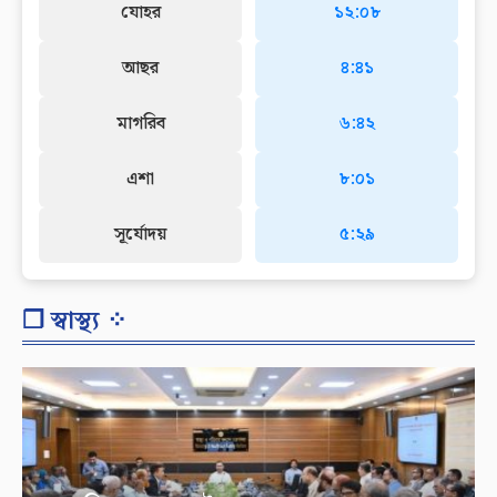
যোহর
১২:০৮
আছর
৪:৪১
মাগরিব
৬:৪২
এশা
৮:০১
সূর্যোদয়
৫:২৯
❐ স্বাস্থ্য ⁘