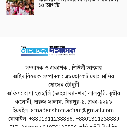
১০ আগস্ট
সম্পাদক ও প্রকাশক : শিউলী আক্তার
আইন বিষয়ক সম্পাদক : এডভোকেট মোঃ আমির
হোসেন চৌধুরী
অফিস: বাসা-২৫১/সি (জহুরা ম্যানশন) লালকুঠি, তৃতীয়
কলোনী, দারুস সালাম, মিরপুর-১, ঢাকা-১২১৬
ইমেইল: amadershomachar@gmail.com
মোবাইল: +8801311238886, +8801311238889