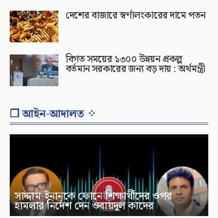
দেশের বাজারে স্বর্ণালংকারের দামে পতন
বিগত সময়ের ১৩০০ উন্নয়ন প্রকল্প
বর্তমান সরকারের জন্য বড় দায় : অর্থমন্ত্রী
❐ আইন-আদালত ⁘
সাদ্দাম-ইনানকে ফোনে শিক্ষার্থীদের ওপর
হামলার নির্দেশ দেন ওবায়দুল কাদের