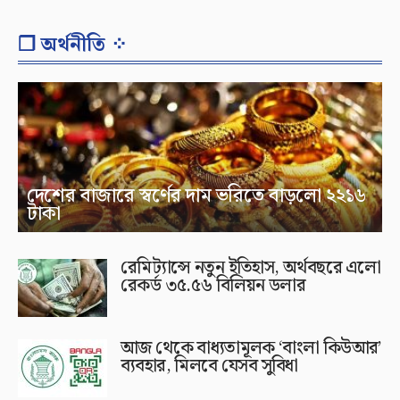
❐ অর্থনীতি ⁘
দেশের বাজারে স্বর্ণের দাম ভরিতে বাড়লো ২২১৬
টাকা
রেমিট্যান্সে নতুন ইতিহাস, অর্থবছরে এলো
রেকর্ড ৩৫.৫৬ বিলিয়ন ডলার
আজ থেকে বাধ্যতামূলক ‘বাংলা কিউআর’
ব্যবহার, মিলবে যেসব সুবিধা