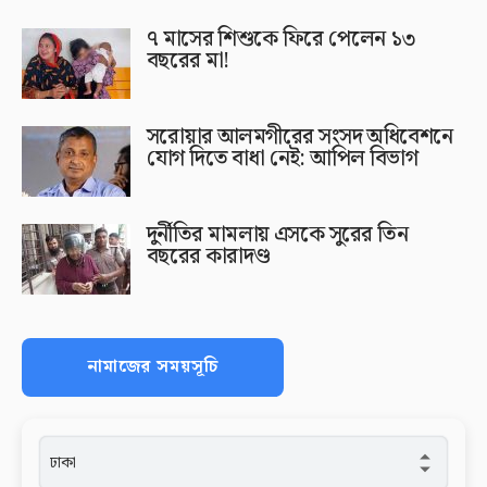
৭ মাসের শিশুকে ফিরে পেলেন ১৩
বছরের মা!
সরোয়ার আলমগীরের সংসদ অধিবেশনে
যোগ দিতে বাধা নেই: আপিল বিভাগ
দুর্নীতির মামলায় এসকে সুরের তিন
বছরের কারাদণ্ড
নামাজের সময়সূচি