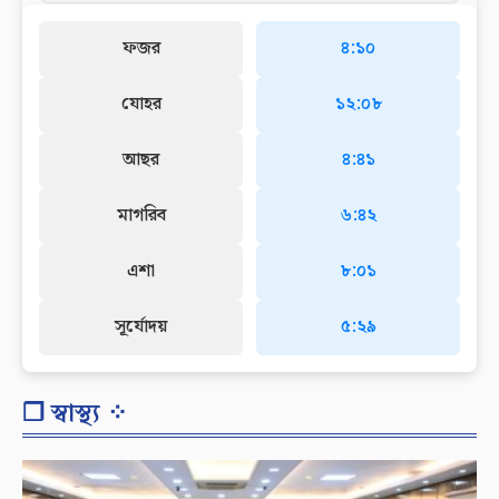
ফজর
৪:১০
যোহর
১২:০৮
আছর
৪:৪১
মাগরিব
৬:৪২
এশা
৮:০১
সূর্যোদয়
৫:২৯
❐ স্বাস্থ্য ⁘