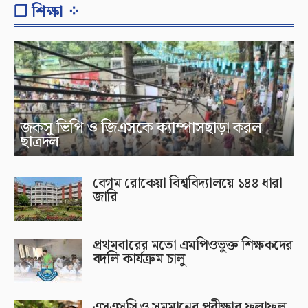
❐ শিক্ষা ⁘
জকসু ভিপি ও জিএসকে ক্যাম্পাসছাড়া করল
ছাত্রদল
বেগম রোকেয়া বিশ্ববিদ্যালয়ে ১৪৪ ধারা
জারি
প্রথমবারের মতো এমপিওভুক্ত শিক্ষকদের
বদলি কার্যক্রম চালু
এসএসসি ও সমমানের পরীক্ষার ফলাফল