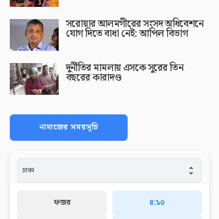
সরোয়ার আলমগীরের সংসদ অধিবেশনে
যোগ দিতে বাধা নেই: আপিল বিভাগ
দুর্নীতির মামলায় এসকে সুরের তিন
বছরের কারাদণ্ড
নামাজের সময়সূচি
ফজর
৪:১০