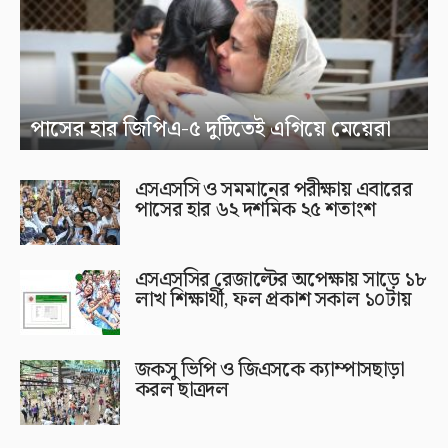
পাসের হার জিপিএ-৫ দুটিতেই এগিয়ে মেয়েরা
এসএসসি ও সমমানের পরীক্ষায় এবারের
পাসের হার ৬২ দশমিক ২৫ শতাংশ
এসএসসির রেজাল্টের অপেক্ষায় সাড়ে ১৮
লাখ শিক্ষার্থী, ফল প্রকাশ সকাল ১০টায়
জকসু ভিপি ও জিএসকে ক্যাম্পাসছাড়া
করল ছাত্রদল