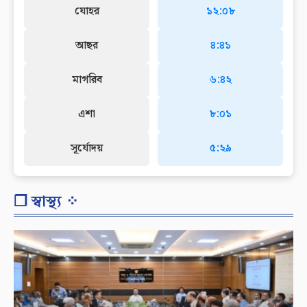
যোহর
১২:০৮
আছর
৪:৪১
মাগরিব
৬:৪২
এশা
৮:০১
সূর্যোদয়
৫:২৯
❐ স্বাস্থ্য ⁘