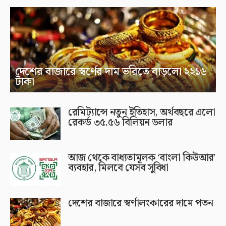
দেশের বাজারে স্বর্ণের দাম ভরিতে বাড়লো ২২১৬
টাকা
রেমিট্যান্সে নতুন ইতিহাস, অর্থবছরে এলো
রেকর্ড ৩৫.৫৬ বিলিয়ন ডলার
আজ থেকে বাধ্যতামূলক ‘বাংলা কিউআর’
ব্যবহার, মিলবে যেসব সুবিধা
দেশের বাজারে স্বর্ণালংকারের দামে পতন