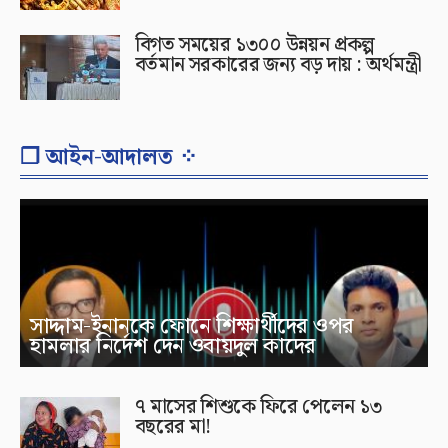
বিগত সময়ের ১৩০০ উন্নয়ন প্রকল্প
বর্তমান সরকারের জন্য বড় দায় : অর্থমন্ত্রী
❐ আইন-আদালত ⁘
সাদ্দাম-ইনানকে ফোনে শিক্ষার্থীদের ওপর
হামলার নির্দেশ দেন ওবায়দুল কাদের
৭ মাসের শিশুকে ফিরে পেলেন ১৩
বছরের মা!