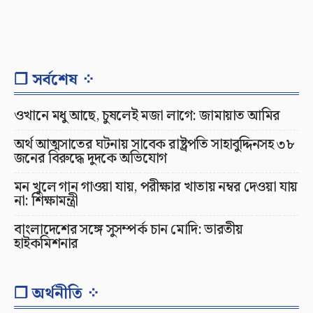
❐ সর্বশেষ ⁘
ওখানে মধু আছে, চুষলেই মজা লাগে: জামায়াত আমির
অর্থ আত্মসাতের ঘটনায় সাবেক রাষ্ট্রপতি সাহাবুদ্দিনসহ ৩৮
জনের বিরুদ্ধে দুদকে অভিযোগ
মন খুলে গান গাওয়া যায়, পরীক্ষার খাতায় নম্বর দেওয়া যায়
না: শিক্ষামন্ত্রী
বাংলাদেশের সঙ্গে সুসম্পর্ক চান মোদি: ভারতীয়
হাইকমিশনার
❐ অর্থনীতি ⁘