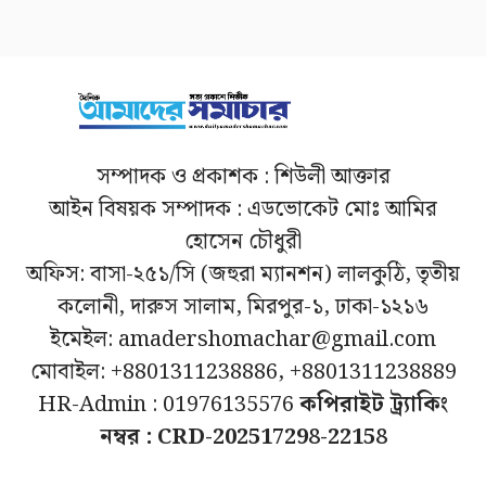
সম্পাদক ও প্রকাশক : শিউলী আক্তার
আইন বিষয়ক সম্পাদক : এডভোকেট মোঃ আমির
হোসেন চৌধুরী
অফিস: বাসা-২৫১/সি (জহুরা ম্যানশন) লালকুঠি, তৃতীয়
কলোনী, দারুস সালাম, মিরপুর-১, ঢাকা-১২১৬
ইমেইল: amadershomachar@gmail.com
মোবাইল: +8801311238886, +8801311238889
HR-Admin : 01976135576
কপিরাইট ট্র্যাকিং
নম্বর : CRD-202517298-22158