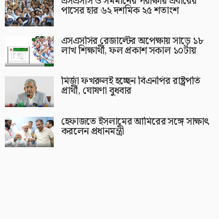
এসএসসি ও সমমানের পরীক্ষায় এবারের
পাসের হার ৬২ দশমিক ২৫ শতাংশ
এসএসসির রেজাল্টের অপেক্ষায় সাড়ে ১৮
লাখ শিক্ষার্থী, ফল প্রকাশ সকাল ১০টায়
মির্জা ফখরুলই হচ্ছেন বিএনপির রাষ্ট্রপতি
প্রার্থী, ঘোষণা বুধবার
হেফাজতে ইসলামের আমিরের সঙ্গে সাক্ষাৎ
করলেন প্রধানমন্ত্রী