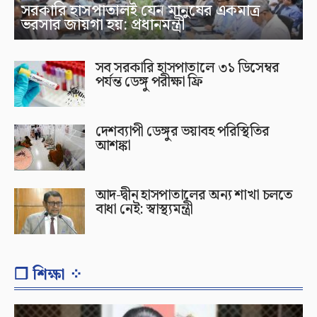
সরকারি হাসপাতালই যেন মানুষের একমাত্র
ভরসার জায়গা হয়: প্রধানমন্ত্রী
সব সরকারি হাসপাতালে ৩১ ডিসেম্বর
পর্যন্ত ডেঙ্গু পরীক্ষা ফ্রি
দেশব্যাপী ডেঙ্গুর ভয়াবহ পরিস্থিতির
আশঙ্কা
আদ-দ্বীন হাসপাতালের অন্য শাখা চলতে
বাধা নেই: স্বাস্থ্যমন্ত্রী
❐ শিক্ষা ⁘