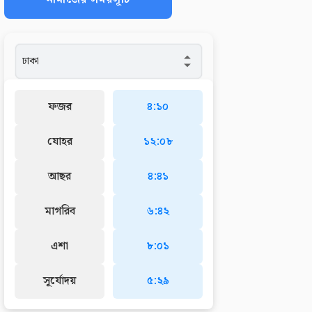
ফজর
৪:১০
যোহর
১২:০৮
আছর
৪:৪১
মাগরিব
৬:৪২
এশা
৮:০১
সূর্যোদয়
৫:২৯