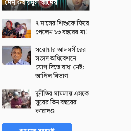
দেন ওবায়দুল কাদের
৭ মাসের শিশুকে ফিরে
পেলেন ১৩ বছরের মা!
সরোয়ার আলমগীরের
সংসদ অধিবেশনে
যোগ দিতে বাধা নেই:
আপিল বিভাগ
দুর্নীতির মামলায় এসকে
সুরের তিন বছরের
কারাদণ্ড
নামাজের সময়সূচি