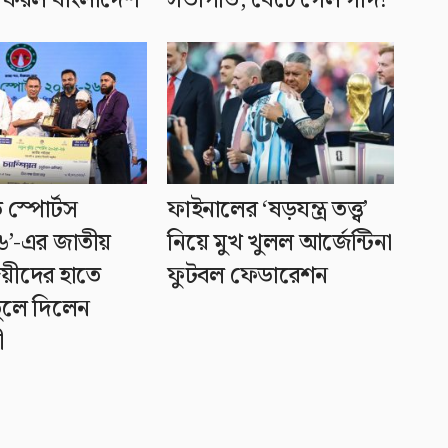
ফিরল বাংলাদেশ
সভাপতি, বেঁচে গেল গদি!
ি স্পোর্টস
ফাইনালের ‘ষড়যন্ত্র তত্ত্ব’
’-এর জাতীয়
নিয়ে মুখ খুলল আর্জেন্টিনা
জয়ীদের হাতে
ফুটবল ফেডারেশন
 তুলে দিলেন
ী