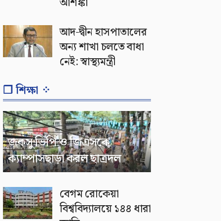
আশঙ্কা
আদ-দ্বীন হাসপাতালের
অন্য শাখা চলতে বাধা
নেই: স্বাস্থ্যমন্ত্রী
❐ শিক্ষা ⁘
জকসু ভিপি ও জিএসকে
ক্যাম্পাসছাড়া করল ছাত্রদল
বেগম রোকেয়া
বিশ্ববিদ্যালয়ে ১৪৪ ধারা