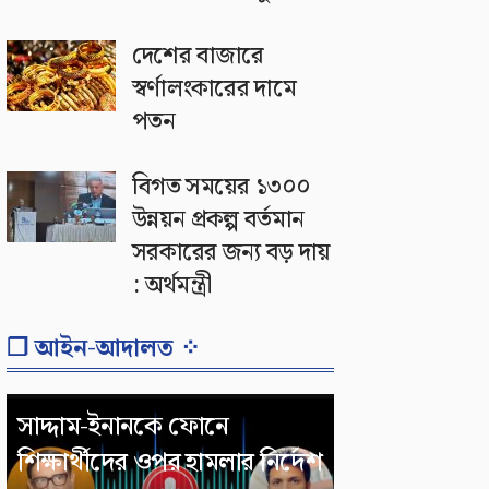
দেশের বাজারে
স্বর্ণালংকারের দামে
পতন
বিগত সময়ের ১৩০০
উন্নয়ন প্রকল্প বর্তমান
সরকারের জন্য বড় দায়
: অর্থমন্ত্রী
❐ আইন-আদালত ⁘
সাদ্দাম-ইনানকে ফোনে
শিক্ষার্থীদের ওপর হামলার নির্দেশ