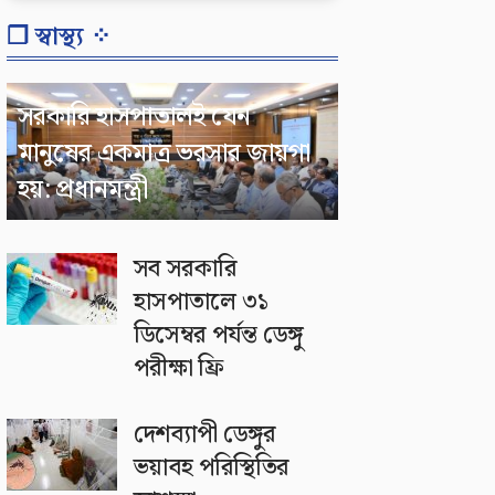
❐ স্বাস্থ্য ⁘
সরকারি হাসপাতালই যেন
মানুষের একমাত্র ভরসার জায়গা
হয়: প্রধানমন্ত্রী
সব সরকারি
হাসপাতালে ৩১
ডিসেম্বর পর্যন্ত ডেঙ্গু
পরীক্ষা ফ্রি
দেশব্যাপী ডেঙ্গুর
ভয়াবহ পরিস্থিতির