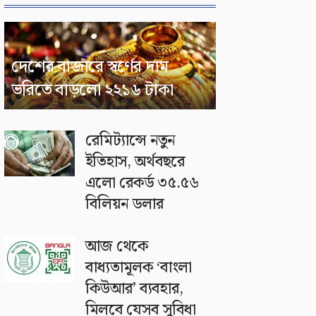
দেশের বাজারে স্বর্ণের দাম
ভরিতে বাড়লো ২২১৬ টাকা
রেমিট্যান্সে নতুন
ইতিহাস, অর্থবছরে
এলো রেকর্ড ৩৫.৫৬
বিলিয়ন ডলার
আজ থেকে
বাধ্যতামূলক ‘বাংলা
কিউআর’ ব্যবহার,
মিলবে যেসব সুবিধা