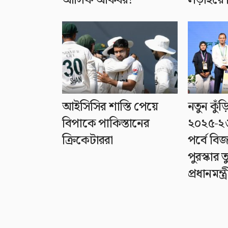
আসিফ আকবর!
লড়াইয়ে 
আইসিসির শাস্তি পেয়ে
নতুন কুঁড়
বিপাকে পাকিস্তানের
২০২৫-২৬
ক্রিকেটাররা
পর্বে বি
পুরস্কার
প্রধানমন্ত্র