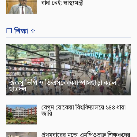
বাধা নেই: স্বাস্থ্যমন্ত্রী
❐ শিক্ষা ⁘
জকসু ভিপি ও জিএসকে ক্যাম্পাসছাড়া করল
ছাত্রদল
বেগম রোকেয়া বিশ্ববিদ্যালয়ে ১৪৪ ধারা
জারি
প্রথমবারের মতো এমপিওভুক্ত শিক্ষকদের