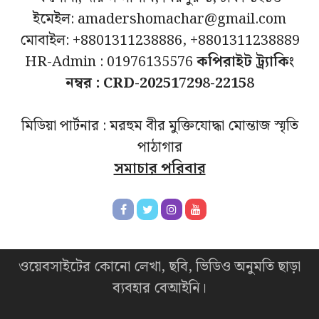
ইমেইল: amadershomachar@gmail.com
মোবাইল: +8801311238886, +8801311238889
HR-Admin : 01976135576
কপিরাইট ট্র্যাকিং
নম্বর : CRD-202517298-22158
মিডিয়া পার্টনার : মরহুম বীর মুক্তিযোদ্ধা মোন্তাজ স্মৃতি
পাঠাগার
সমাচার পরিবার
ওয়েবসাইটের কোনো লেখা, ছবি, ভিডিও অনুমতি ছাড়া
ব্যবহার বেআইনি।