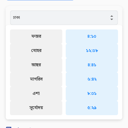
ফজর
৪:১০
যোহর
১২:০৮
আছর
৪:৪১
মাগরিব
৬:৪২
এশা
৮:০১
সূর্যোদয়
৫:২৯