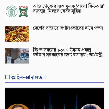
আজ থেকে বাধ্যতামূলক ‘বাংলা কিউআর’
ব্যবহার, মিলবে যেসব সুবিধা
দেশের বাজারে স্বর্ণালংকারের দামে পতন
বিগত সময়ের ১৩০০ উন্নয়ন প্রকল্প
বর্তমান সরকারের জন্য বড় দায় : অর্থমন্ত্রী
❐ আইন-আদালত ⁘