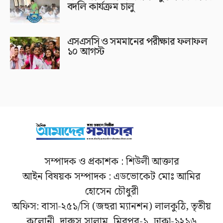
বদলি কার্যক্রম চালু
এসএসসি ও সমমানের পরীক্ষার ফলাফল
১০ আগস্ট
সম্পাদক ও প্রকাশক : শিউলী আক্তার
আইন বিষয়ক সম্পাদক : এডভোকেট মোঃ আমির
হোসেন চৌধুরী
অফিস: বাসা-২৫১/সি (জহুরা ম্যানশন) লালকুঠি, তৃতীয়
কলোনী, দারুস সালাম, মিরপুর-১, ঢাকা-১২১৬