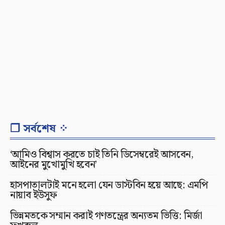
❐ সর্বশেষ ⁘
‘আমিও বিশ্বাস করতে চাই তিনি ডিসেম্বরেই আসবেন,
আইনের মুখোমুখি হবেন’
হাসপাতালটাই মনে হলো যেন ডাস্টবিন হয়ে আছে: এমপি
নায়াব ইউসুফ
ভিন্নমতকে সম্মান করাই গণতন্ত্রের অন্যতম ভিত্তি: মির্জা