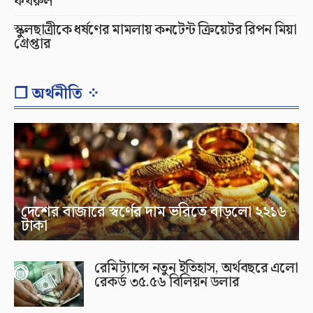
ফখরুল
স্কুলছাত্রীকে ধর্ষণের মামলায় কনটেন্ট ক্রিয়েটর রিপন মিয়া
গ্রেপ্তার
❐ অর্থনীতি ⁘
দেশের বাজারে স্বর্ণের দাম ভরিতে বাড়লো ২২১৬
টাকা
রেমিট্যান্সে নতুন ইতিহাস, অর্থবছরে এলো
রেকর্ড ৩৫.৫৬ বিলিয়ন ডলার