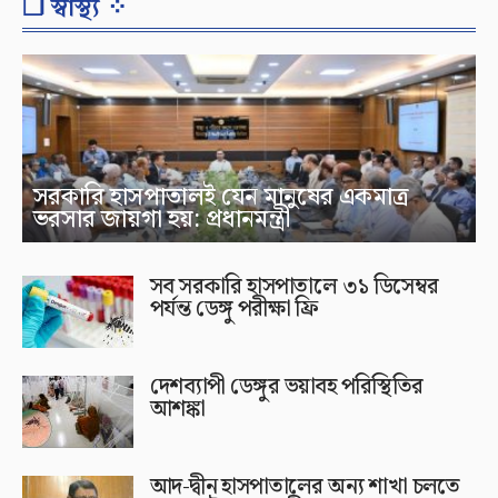
❐ স্বাস্থ্য ⁘
সরকারি হাসপাতালই যেন মানুষের একমাত্র
ভরসার জায়গা হয়: প্রধানমন্ত্রী
সব সরকারি হাসপাতালে ৩১ ডিসেম্বর
পর্যন্ত ডেঙ্গু পরীক্ষা ফ্রি
দেশব্যাপী ডেঙ্গুর ভয়াবহ পরিস্থিতির
আশঙ্কা
আদ-দ্বীন হাসপাতালের অন্য শাখা চলতে