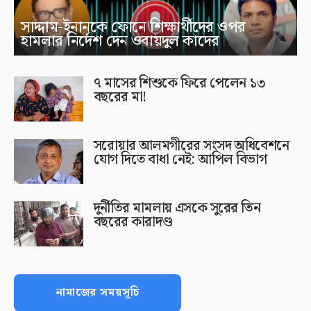
সাদ্দাম-ইনানকে ফোনে শিক্ষার্থীদের ওপর
হামলার নির্দেশ দেন ওবায়দুল কাদের
৭ মাসের শিশুকে ফিরে পেলেন ১৩
বছরের মা!
সরোয়ার আলমগীরের সংসদ অধিবেশনে
যোগ দিতে বাধা নেই: আপিল বিভাগ
দুর্নীতির মামলায় এসকে সুরের তিন
বছরের কারাদণ্ড
নামাজের সময়সূচি