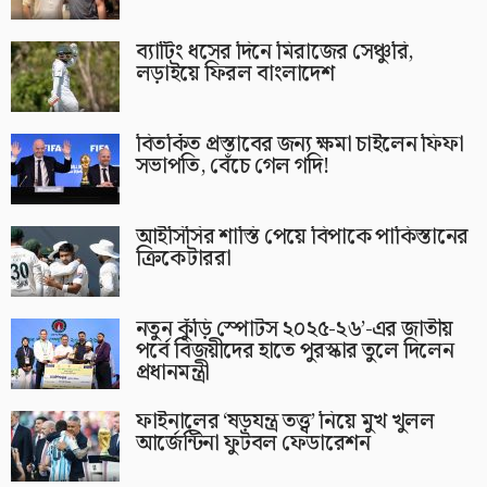
ব্যাটিং ধসের দিনে মিরাজের সেঞ্চুরি,
লড়াইয়ে ফিরল বাংলাদেশ
বিতর্কিত প্রস্তাবের জন্য ক্ষমা চাইলেন ফিফা
সভাপতি, বেঁচে গেল গদি!
আইসিসির শাস্তি পেয়ে বিপাকে পাকিস্তানের
ক্রিকেটাররা
নতুন কুঁড়ি স্পোর্টস ২০২৫-২৬’-এর জাতীয়
পর্বে বিজয়ীদের হাতে পুরস্কার তুলে দিলেন
প্রধানমন্ত্রী
ফাইনালের ‘ষড়যন্ত্র তত্ত্ব’ নিয়ে মুখ খুলল
আর্জেন্টিনা ফুটবল ফেডারেশন