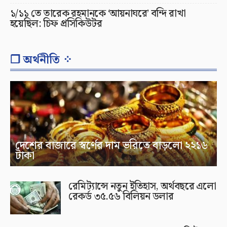
১/১১ তে তারেক রহমানকে ‘আয়নাঘরে’ বন্দি রাখা
হয়েছিল: চিফ প্রসিকিউটর
❐ অর্থনীতি ⁘
দেশের বাজারে স্বর্ণের দাম ভরিতে বাড়লো ২২১৬
টাকা
রেমিট্যান্সে নতুন ইতিহাস, অর্থবছরে এলো
রেকর্ড ৩৫.৫৬ বিলিয়ন ডলার