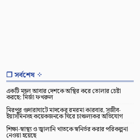
❐ সর্বশেষ ⁘
একটি মহল আবার দেশকে অস্থির করে তোলার চেষ্টা
করছে: মির্জা ফখরুল
মিরপুর গুদারাঘাটে মাদকের রমরমা কারবার, সজীব-
ইয়াসমিনসহ কয়েকজনকে ঘিরে চাঞ্চল্যকর অভিযোগ
শিক্ষা-স্বাস্থ্য ও জ্বালানি খাতকে স্বনির্ভর করার পরিকল্পনা
নেওয়া হয়েছে