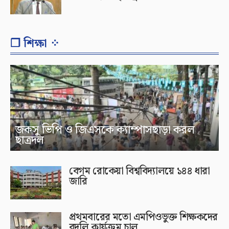
❐ শিক্ষা ⁘
জকসু ভিপি ও জিএসকে ক্যাম্পাসছাড়া করল
ছাত্রদল
বেগম রোকেয়া বিশ্ববিদ্যালয়ে ১৪৪ ধারা
জারি
প্রথমবারের মতো এমপিওভুক্ত শিক্ষকদের
বদলি কার্যক্রম চালু