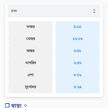
ফজর
৪:১০
যোহর
১২:০৮
আছর
৪:৪১
মাগরিব
৬:৪২
এশা
৮:০১
সূর্যোদয়
৫:২৯
❐ স্বাস্থ্য ⁘