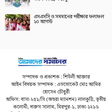
এসএসসি ও সমমানের পরীক্ষার ফলাফল
১০ আগস্ট
সম্পাদক ও প্রকাশক : শিউলী আক্তার
আইন বিষয়ক সম্পাদক : এডভোকেট মোঃ আমির
হোসেন চৌধুরী
অফিস: বাসা-২৫১/সি (জহুরা ম্যানশন) লালকুঠি, তৃতীয়
কলোনী, দারুস সালাম, মিরপুর-১, ঢাকা-১২১৬