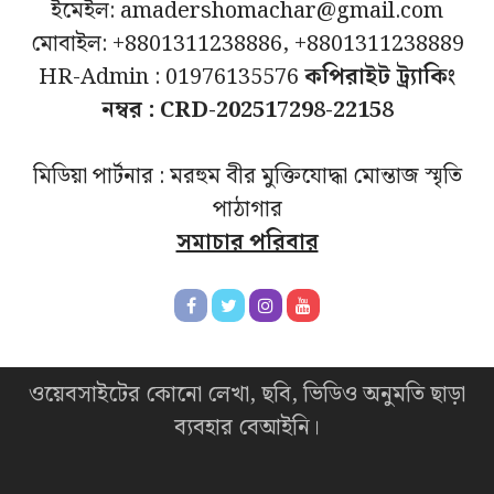
ইমেইল: amadershomachar@gmail.com
মোবাইল: +8801311238886, +8801311238889
HR-Admin : 01976135576
কপিরাইট ট্র্যাকিং
নম্বর : CRD-202517298-22158
মিডিয়া পার্টনার : মরহুম বীর মুক্তিযোদ্ধা মোন্তাজ স্মৃতি
পাঠাগার
সমাচার পরিবার
ওয়েবসাইটের কোনো লেখা, ছবি, ভিডিও অনুমতি ছাড়া
ব্যবহার বেআইনি।