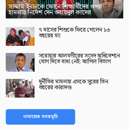
সাদ্দাম-ইনানকে ফোনে শিক্ষার্থীদের ওপর
হামলার নির্দেশ দেন ওবায়দুল কাদের
৭ মাসের শিশুকে ফিরে পেলেন ১৩
বছরের মা!
সরোয়ার আলমগীরের সংসদ অধিবেশনে
যোগ দিতে বাধা নেই: আপিল বিভাগ
দুর্নীতির মামলায় এসকে সুরের তিন
বছরের কারাদণ্ড
নামাজের সময়সূচি