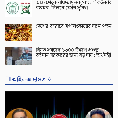
আজ থেকে বাধ্যতামূলক ‘বাংলা কিউআর’
ব্যবহার, মিলবে যেসব সুবিধা
দেশের বাজারে স্বর্ণালংকারের দামে পতন
বিগত সময়ের ১৩০০ উন্নয়ন প্রকল্প
বর্তমান সরকারের জন্য বড় দায় : অর্থমন্ত্রী
❐ আইন-আদালত ⁘