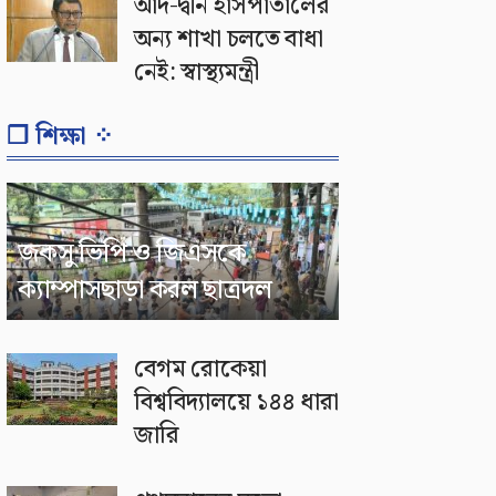
আদ-দ্বীন হাসপাতালের
অন্য শাখা চলতে বাধা
নেই: স্বাস্থ্যমন্ত্রী
❐ শিক্ষা ⁘
জকসু ভিপি ও জিএসকে
ক্যাম্পাসছাড়া করল ছাত্রদল
বেগম রোকেয়া
বিশ্ববিদ্যালয়ে ১৪৪ ধারা
জারি