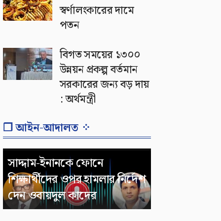
স্বর্ণালংকারের দামে
পতন
বিগত সময়ের ১৩০০
উন্নয়ন প্রকল্প বর্তমান
সরকারের জন্য বড় দায়
: অর্থমন্ত্রী
❐ আইন-আদালত ⁘
সাদ্দাম-ইনানকে ফোনে
শিক্ষার্থীদের ওপর হামলার নির্দেশ
দেন ওবায়দুল কাদের