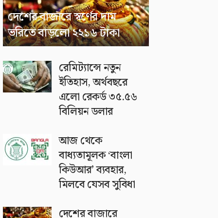
দেশের বাজারে স্বর্ণের দাম
ভরিতে বাড়লো ২২১৬ টাকা
রেমিট্যান্সে নতুন
ইতিহাস, অর্থবছরে
এলো রেকর্ড ৩৫.৫৬
বিলিয়ন ডলার
আজ থেকে
বাধ্যতামূলক ‘বাংলা
কিউআর’ ব্যবহার,
মিলবে যেসব সুবিধা
দেশের বাজারে