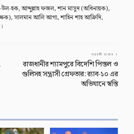
ল-হক, আব্দুল্লাহ ফজল, শান মাসুদ (অধিনায়ক),
্ষক), সালমান আলি আগা, শাহিন শাহ আফ্রিদি,
স।
পরবর্তী সংবাদ
,
রাজধানীর শ্যামপুরে বিদেশি পিস্তল ও
গুলিসহ সন্ত্রাসী গ্রেফতার: র‌্যাব-১০ এর
অভিযানে স্বস্তি