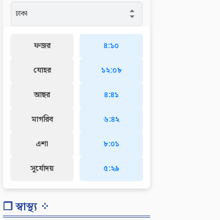
ফজর
৪:১০
যোহর
১২:০৮
আছর
৪:৪১
মাগরিব
৬:৪২
এশা
৮:০১
সূর্যোদয়
৫:২৯
❐ স্বাস্থ্য ⁘