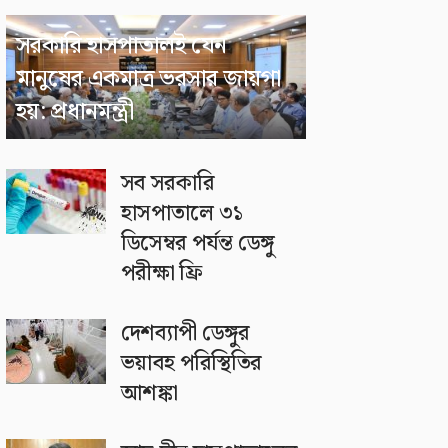
সরকারি হাসপাতালই যেন
মানুষের একমাত্র ভরসার জায়গা
হয়: প্রধানমন্ত্রী
সব সরকারি
হাসপাতালে ৩১
ডিসেম্বর পর্যন্ত ডেঙ্গু
পরীক্ষা ফ্রি
দেশব্যাপী ডেঙ্গুর
ভয়াবহ পরিস্থিতির
আশঙ্কা