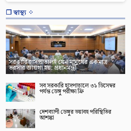
❐ স্বাস্থ্য ⁘
সরকারি হাসপাতালই যেন মানুষের একমাত্র
ভরসার জায়গা হয়: প্রধানমন্ত্রী
সব সরকারি হাসপাতালে ৩১ ডিসেম্বর
পর্যন্ত ডেঙ্গু পরীক্ষা ফ্রি
দেশব্যাপী ডেঙ্গুর ভয়াবহ পরিস্থিতির
আশঙ্কা