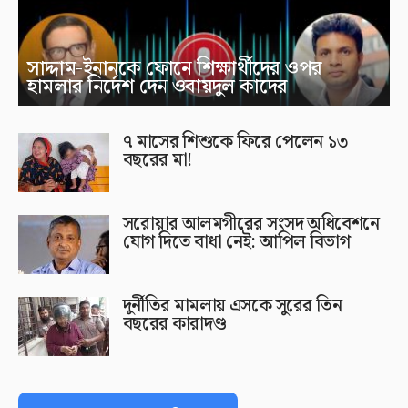
সাদ্দাম-ইনানকে ফোনে শিক্ষার্থীদের ওপর
হামলার নির্দেশ দেন ওবায়দুল কাদের
৭ মাসের শিশুকে ফিরে পেলেন ১৩
বছরের মা!
সরোয়ার আলমগীরের সংসদ অধিবেশনে
যোগ দিতে বাধা নেই: আপিল বিভাগ
দুর্নীতির মামলায় এসকে সুরের তিন
বছরের কারাদণ্ড