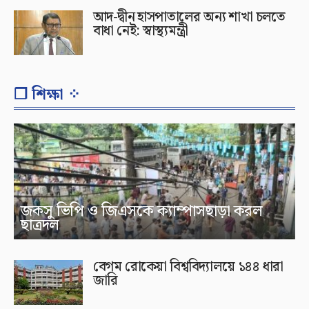
আদ-দ্বীন হাসপাতালের অন্য শাখা চলতে
বাধা নেই: স্বাস্থ্যমন্ত্রী
❐ শিক্ষা ⁘
জকসু ভিপি ও জিএসকে ক্যাম্পাসছাড়া করল
ছাত্রদল
বেগম রোকেয়া বিশ্ববিদ্যালয়ে ১৪৪ ধারা
জারি