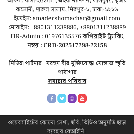
অফিস: বাসা-২৫১/সি (জহুরা ম্যানশন) লালকুঠি, তৃতীয়
কলোনী, দারুস সালাম, মিরপুর-১, ঢাকা-১২১৬
ইমেইল: amadershomachar@gmail.com
মোবাইল: +8801311238886, +8801311238889
HR-Admin : 01976135576
কপিরাইট ট্র্যাকিং
নম্বর : CRD-202517298-22158
মিডিয়া পার্টনার : মরহুম বীর মুক্তিযোদ্ধা মোন্তাজ স্মৃতি
পাঠাগার
সমাচার পরিবার
ওয়েবসাইটের কোনো লেখা, ছবি, ভিডিও অনুমতি ছাড়া
ব্যবহার বেআইনি।