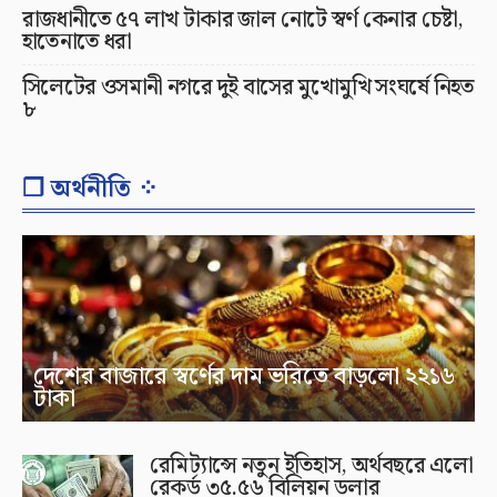
রাজধানীতে ৫৭ লাখ টাকার জাল নোটে স্বর্ণ কেনার চেষ্টা,
হাতেনাতে ধরা
সিলেটের ওসমানী নগরে দুই বাসের মুখোমুখি সংঘর্ষে নিহত
৮
❐ অর্থনীতি ⁘
দেশের বাজারে স্বর্ণের দাম ভরিতে বাড়লো ২২১৬
টাকা
রেমিট্যান্সে নতুন ইতিহাস, অর্থবছরে এলো
রেকর্ড ৩৫.৫৬ বিলিয়ন ডলার