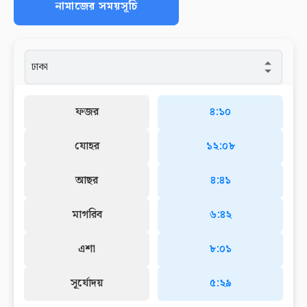
নামাজের সময়সূচি
ফজর
৪:১০
যোহর
১২:০৮
আছর
৪:৪১
মাগরিব
৬:৪২
এশা
৮:০১
সূর্যোদয়
৫:২৯