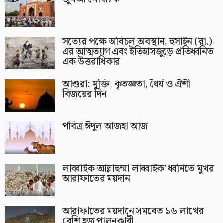
সত্যের পক্ষে অবিচল অবস্থান, হুসাইন (রা.)-
এর আত্মত্যাগ এবং ইতিহাসজুড়ে প্রতিধ্বনিত
এক উত্তরাধিকার
আশুরা: মুক্তি, কৃতজ্ঞতা, ধৈর্য ও ঐশী
বিজয়ের দিন
পবিত্র ঈদুল আজহা আজ
লাব্বাইক আল্লাহুম্মা লাব্বাইক’ ধ্বনিতে মুখর
আরাফাতের ময়দান
আরাফাতের ময়দানে সমবেত ১৬ লাখের
বেশি হজ পালনকারী