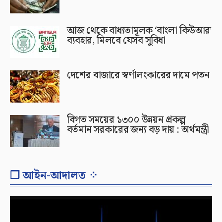
আজ থেকে বাধ্যতামূলক ‘বাংলা কিউআর’
ব্যবহার, মিলবে যেসব সুবিধা
দেশের বাজারে স্বর্ণালংকারের দামে পতন
বিগত সময়ের ১৩০০ উন্নয়ন প্রকল্প
বর্তমান সরকারের জন্য বড় দায় : অর্থমন্ত্রী
❐ আইন-আদালত ⁘