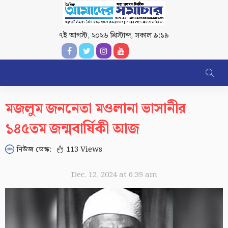
৭ই আগস্ট, ২০২৬ খ্রিস্টাব্দ
,
সকাল ৯:১৯
মজলুম জননেতা মওলানা ভাসানীর
১৪৫তম জন্মবার্ষিকী আজ
নিউজ ডেস্ক:
113 Views
Dec. 12, 2024 at 6:39 am