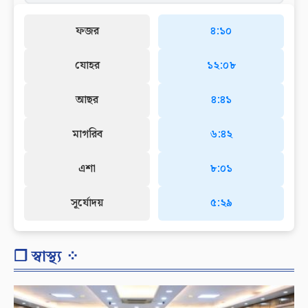
ফজর
৪:১০
যোহর
১২:০৮
আছর
৪:৪১
মাগরিব
৬:৪২
এশা
৮:০১
সূর্যোদয়
৫:২৯
❐ স্বাস্থ্য ⁘