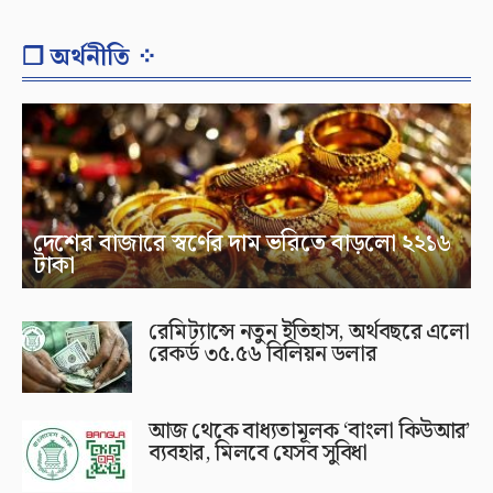
❐ অর্থনীতি ⁘
দেশের বাজারে স্বর্ণের দাম ভরিতে বাড়লো ২২১৬
টাকা
রেমিট্যান্সে নতুন ইতিহাস, অর্থবছরে এলো
রেকর্ড ৩৫.৫৬ বিলিয়ন ডলার
আজ থেকে বাধ্যতামূলক ‘বাংলা কিউআর’
ব্যবহার, মিলবে যেসব সুবিধা