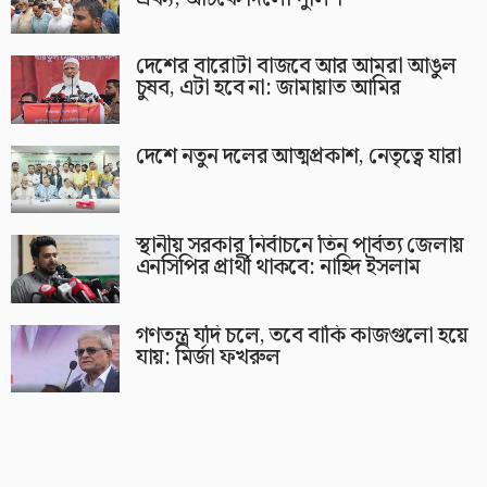
দেশের বারোটা বাজবে আর আমরা আঙুল
চুষব, এটা হবে না: জামায়াত আমির
দেশে নতুন দলের আত্মপ্রকাশ, নেতৃত্বে যারা
স্থানীয় সরকার নির্বাচনে তিন পার্বত্য জেলায়
এনসিপির প্রার্থী থাকবে: নাহিদ ইসলাম
গণতন্ত্র যদি চলে, তবে বাকি কাজগুলো হয়ে
যায়: মির্জা ফখরুল