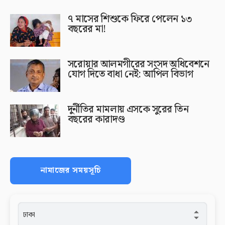
৭ মাসের শিশুকে ফিরে পেলেন ১৩
বছরের মা!
সরোয়ার আলমগীরের সংসদ অধিবেশনে
যোগ দিতে বাধা নেই: আপিল বিভাগ
দুর্নীতির মামলায় এসকে সুরের তিন
বছরের কারাদণ্ড
নামাজের সময়সূচি