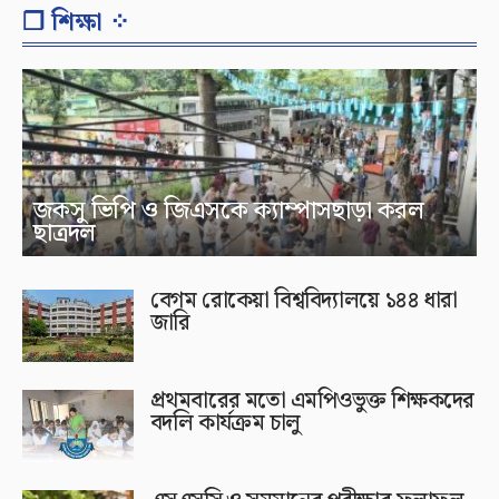
❐ শিক্ষা ⁘
জকসু ভিপি ও জিএসকে ক্যাম্পাসছাড়া করল
ছাত্রদল
বেগম রোকেয়া বিশ্ববিদ্যালয়ে ১৪৪ ধারা
জারি
প্রথমবারের মতো এমপিওভুক্ত শিক্ষকদের
বদলি কার্যক্রম চালু