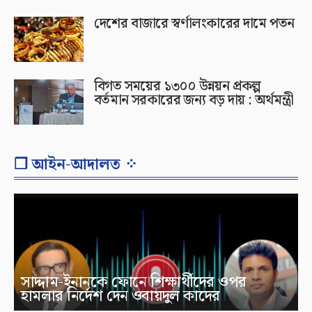
দেশের বাজারে স্বর্ণালংকারের দামে পতন
বিগত সময়ের ১৩০০ উন্নয়ন প্রকল্প
বর্তমান সরকারের জন্য বড় দায় : অর্থমন্ত্রী
❐ আইন-আদালত ⁘
সাদ্দাম-ইনানকে ফোনে শিক্ষার্থীদের ওপর
হামলার নির্দেশ দেন ওবায়দুল কাদের