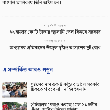
বাঙালি তালিকায় তিনি অষ্টম হন।
পূর্ববর্তী সংবাদ
২২ হাজার কোটি টাকার জ্বালানি তেল কিনবে সরকার
পরবর্তী সংবাদ
অন্যায়ের প্রতিবাদের উজ্জ্বল দৃষ্টান্ত তাড়াশের দুই বোন
এ সম্পর্কিত আরও পড়ুন
গ্যাসের দাম এক টাকাও বাড়ালে সরকার
টিকতে পারবে না : নাহিদ ইসলাম
সচিবালয় ঘেরাও করতে গেল ১১ দলীয়
ঐক্য, আটকে দিলো পুলিশ