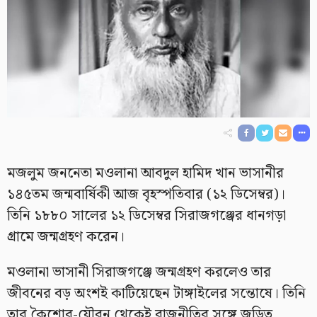
মজলুম জননেতা মওলানা আবদুল হামিদ খান ভাসানীর
১৪৫তম জন্মবার্ষিকী আজ বৃহস্পতিবার (১২ ডিসেম্বর)।
তিনি ১৮৮০ সালের ১২ ডিসেম্বর সিরাজগঞ্জের ধানগড়া
গ্রামে জন্মগ্রহণ করেন।
মওলানা ভাসানী সিরাজগঞ্জে জন্মগ্রহণ করলেও তার
জীবনের বড় অংশই কাটিয়েছেন টাঙ্গাইলের সন্তোষে। তিনি
তার কৈশোর-যৌবন থেকেই রাজনীতির সঙ্গে জড়িত