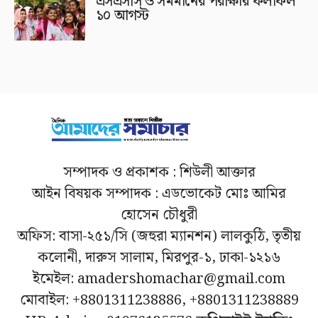
এসএসসি ও সমমানের পরীক্ষার ফলাফল
১০ আগস্ট
সম্পাদক ও প্রকাশক : শিউলী আক্তার
আইন বিষয়ক সম্পাদক : এডভোকেট মোঃ আমির
হোসেন চৌধুরী
অফিস: বাসা-২৫১/সি (জহুরা ম্যানশন) লালকুঠি, তৃতীয়
কলোনী, দারুস সালাম, মিরপুর-১, ঢাকা-১২১৬
ইমেইল: amadershomachar@gmail.com
মোবাইল: +8801311238886, +8801311238889