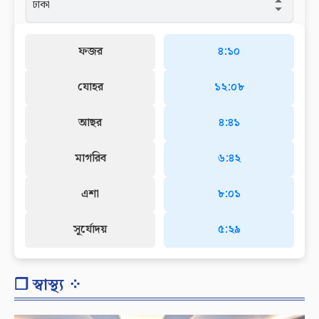
ফজর
৪:১০
যোহর
১২:০৮
আছর
৪:৪১
মাগরিব
৬:৪২
এশা
৮:০১
সূর্যোদয়
৫:২৯
❐ স্বাস্থ্য ⁘