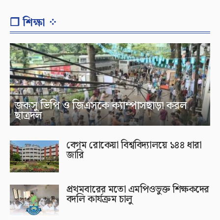
❐ শিক্ষা ⁘
জকসু ভিপি ও জিএসকে ক্যাম্পাসছাড়া করল
ছাত্রদল
বেগম রোকেয়া বিশ্ববিদ্যালয়ে ১৪৪ ধারা
জারি
প্রথমবারের মতো এমপিওভুক্ত শিক্ষকদের
বদলি কার্যক্রম চালু