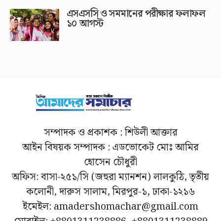
এসএসসি ও সমমানের পরীক্ষার ফলাফল
১০ আগস্ট
সম্পাদক ও প্রকাশক : শিউলী আক্তার
আইন বিষয়ক সম্পাদক : এডভোকেট মোঃ আমির
হোসেন চৌধুরী
অফিস: বাসা-২৫১/সি (জহুরা ম্যানশন) লালকুঠি, তৃতীয়
কলোনী, দারুস সালাম, মিরপুর-১, ঢাকা-১২১৬
ইমেইল: amadershomachar@gmail.com