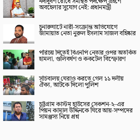
নদীদূষণ রোধে সমন্বিত পদক্ষেপ গ্রহণে
অবহেলার সুযোগ নেই: প্রধানমন্ত্রী
চুনারুঘাটে নারী-সংক্রান্ত অভিযোগে
জামায়াত নেতা নুরুল ইসলাম সাজল বহিষ্কার
পরিচয় দিতেই বিএনপি নেতার ওপর অতর্কিত
হামলা, গুলিবর্ষণ ও ককটেল বিস্ফোরণ
সচিবালয় ঘেরাও করতে গেল ১১ দলীয়
ঐক্য, আটকে দিলো পুলিশ
চট্টগ্রাম কাস্টম হাউসের সেকশন-২–এর
পিয়ন কামাল উদ্দিনকে ঘিরে আয়-সম্পদের
সামঞ্জস্য নিয়ে প্রশ্ন