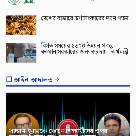
দেশের বাজারে স্বর্ণালংকারের দামে পতন
বিগত সময়ের ১৩০০ উন্নয়ন প্রকল্প
বর্তমান সরকারের জন্য বড় দায় : অর্থমন্ত্রী
❐ আইন-আদালত ⁘
সাদ্দাম-ইনানকে ফোনে শিক্ষার্থীদের ওপর