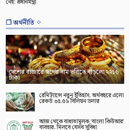
নেই: প্রধানমন্ত্রী
❐ অর্থনীতি ⁘
দেশের বাজারে স্বর্ণের দাম ভরিতে বাড়লো ২২১৬
টাকা
রেমিট্যান্সে নতুন ইতিহাস, অর্থবছরে এলো
রেকর্ড ৩৫.৫৬ বিলিয়ন ডলার
আজ থেকে বাধ্যতামূলক ‘বাংলা কিউআর’
ব্যবহার, মিলবে যেসব সুবিধা