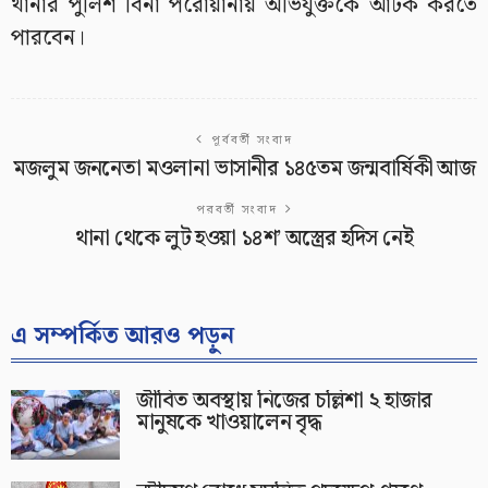
থানার পুলিশ বিনা পরোয়ানায় অভিযুক্তকে আটক করতে
পারবেন।
পূর্ববর্তী সংবাদ
মজলুম জননেতা মওলানা ভাসানীর ১৪৫তম জন্মবার্ষিকী আজ
পরবর্তী সংবাদ
থানা থেকে লুট হওয়া ১৪শ’ অস্ত্রের হদিস নেই
এ সম্পর্কিত আরও পড়ুন
জীবিত অবস্থায় নিজের চল্লিশা ২ হাজার
মানুষকে খাওয়ালেন বৃদ্ধ