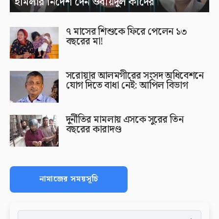
হামলার নির্দেশ দেন ওবায়দুল কাদের
৭ মাসের শিশুকে ফিরে পেলেন ১৩
বছরের মা!
সরোয়ার আলমগীরের সংসদ অধিবেশনে
যোগ দিতে বাধা নেই: আপিল বিভাগ
দুর্নীতির মামলায় এসকে সুরের তিন
বছরের কারাদণ্ড
নামাজের সময়সূচি