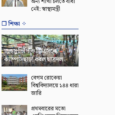
অন্য শাখা চলতে বাধা
নেই: স্বাস্থ্যমন্ত্রী
❐ শিক্ষা ⁘
জকসু ভিপি ও জিএসকে
ক্যাম্পাসছাড়া করল ছাত্রদল
বেগম রোকেয়া
বিশ্ববিদ্যালয়ে ১৪৪ ধারা
জারি
প্রথমবারের মতো