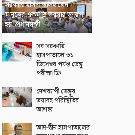
সরকারি হাসপাতালই যেন
মানুষের একমাত্র ভরসার জায়গা
হয়: প্রধানমন্ত্রী
সব সরকারি
হাসপাতালে ৩১
ডিসেম্বর পর্যন্ত ডেঙ্গু
পরীক্ষা ফ্রি
দেশব্যাপী ডেঙ্গুর
ভয়াবহ পরিস্থিতির
আশঙ্কা
আদ-দ্বীন হাসপাতালের