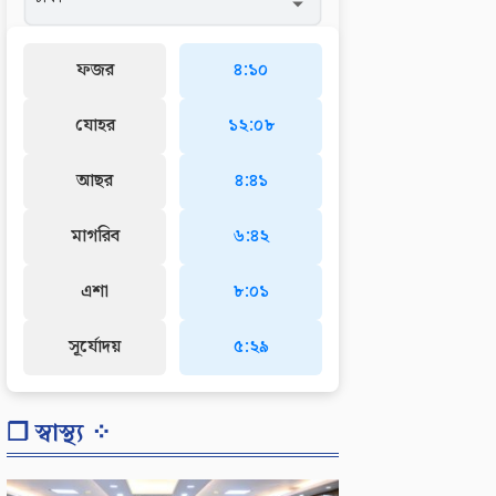
ফজর
৪:১০
যোহর
১২:০৮
আছর
৪:৪১
মাগরিব
৬:৪২
এশা
৮:০১
সূর্যোদয়
৫:২৯
❐ স্বাস্থ্য ⁘