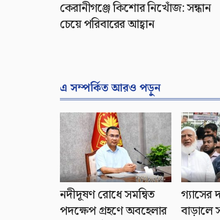
কেরানীগঞ্জে কিশোর নিখোঁজ: সন্ধান
চেয়ে পরিবারের আহ্বান
এ সম্পর্কিত আরও পড়ুন
নদীদূষণ রোধে সমন্বিত
গ্যাসের
পদক্ষেপ গ্রহণে অবহেলার
বাড়ালে 