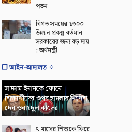
পতন
বিগত সময়ের ১৩০০
উন্নয়ন প্রকল্প বর্তমান
সরকারের জন্য বড় দায়
: অর্থমন্ত্রী
❐ আইন-আদালত ⁘
সাদ্দাম-ইনানকে ফোনে
শিক্ষার্থীদের ওপর হামলার নির্দেশ
দেন ওবায়দুল কাদের
৭ মাসের শিশুকে ফিরে