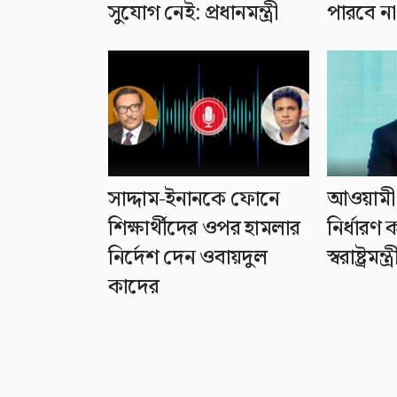
সুযোগ নেই: প্রধানমন্ত্রী
পারবে না
সাদ্দাম-ইনানকে ফোনে
আওয়ামী 
শিক্ষার্থীদের ওপর হামলার
নির্ধার
নির্দেশ দেন ওবায়দুল
স্বরাষ্ট্রমন্ত্র
কাদের