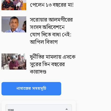
পেলেন ১৩ বছরের মা!
সরোয়ার আলমগীরের
সংসদ অধিবেশনে
যোগ দিতে বাধা নেই:
আপিল বিভাগ
দুর্নীতির মামলায় এসকে
সুরের তিন বছরের
কারাদণ্ড
নামাজের সময়সূচি