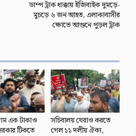
ডাম্প ট্রাক ধাক্কায় ইজিবাইক দুমড়ে-
মুচড়ে ৬ জন আহত, এলাকাবাসীর
ক্ষোভে আগুনে পুড়ল ট্রাক
 দাম এক টাকাও
সচিবালয় ঘেরাও করতে
সরকার টিকতে
গেল ১১ দলীয় ঐক্য,