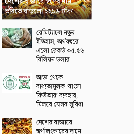
দেশের বাজারে স্বর্ণের দাম
ভরিতে বাড়লো ২২১৬ টাকা
রেমিট্যান্সে নতুন
ইতিহাস, অর্থবছরে
এলো রেকর্ড ৩৫.৫৬
বিলিয়ন ডলার
আজ থেকে
বাধ্যতামূলক ‘বাংলা
কিউআর’ ব্যবহার,
মিলবে যেসব সুবিধা
দেশের বাজারে
স্বর্ণালংকারের দামে