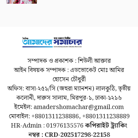
সম্পাদক ও প্রকাশক : শিউলী আক্তার
আইন বিষয়ক সম্পাদক : এডভোকেট মোঃ আমির
হোসেন চৌধুরী
অফিস: বাসা-২৫১/সি (জহুরা ম্যানশন) লালকুঠি, তৃতীয়
কলোনী, দারুস সালাম, মিরপুর-১, ঢাকা-১২১৬
ইমেইল: amadershomachar@gmail.com
মোবাইল: +8801311238886, +8801311238889
HR-Admin : 01976135576
কপিরাইট ট্র্যাকিং
নম্বর : CRD-202517298-22158