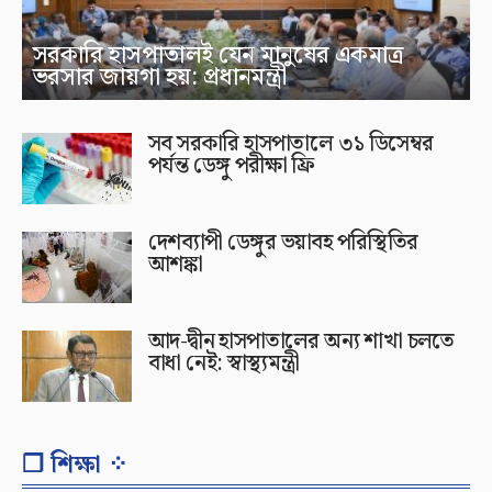
সরকারি হাসপাতালই যেন মানুষের একমাত্র
ভরসার জায়গা হয়: প্রধানমন্ত্রী
সব সরকারি হাসপাতালে ৩১ ডিসেম্বর
পর্যন্ত ডেঙ্গু পরীক্ষা ফ্রি
দেশব্যাপী ডেঙ্গুর ভয়াবহ পরিস্থিতির
আশঙ্কা
আদ-দ্বীন হাসপাতালের অন্য শাখা চলতে
বাধা নেই: স্বাস্থ্যমন্ত্রী
❐ শিক্ষা ⁘