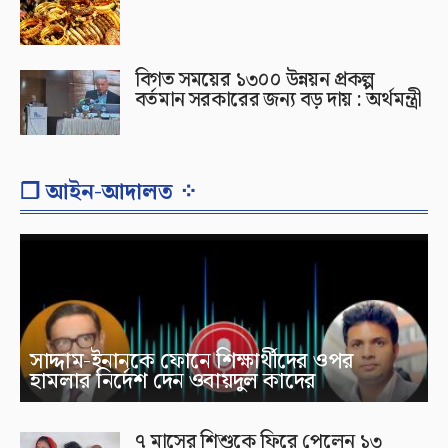
বিগত সময়ের ১৩০০ উন্নয়ন প্রকল্প
বর্তমান সরকারের জন্য বড় দায় : অর্থমন্ত্রী
❐ আইন-আদালত ⁘
সাদ্দাম-ইনানকে ফোনে শিক্ষার্থীদের ওপর
হামলার নির্দেশ দেন ওবায়দুল কাদের
৭ মাসের শিশুকে ফিরে পেলেন ১৩