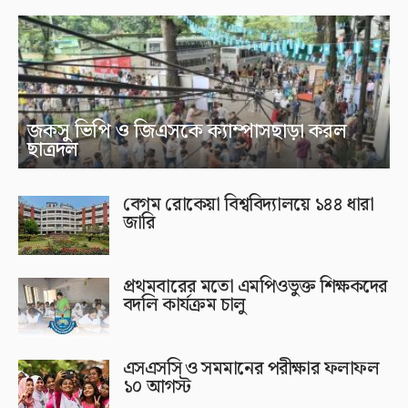
জকসু ভিপি ও জিএসকে ক্যাম্পাসছাড়া করল
ছাত্রদল
বেগম রোকেয়া বিশ্ববিদ্যালয়ে ১৪৪ ধারা
জারি
প্রথমবারের মতো এমপিওভুক্ত শিক্ষকদের
বদলি কার্যক্রম চালু
এসএসসি ও সমমানের পরীক্ষার ফলাফল
১০ আগস্ট