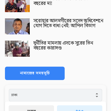
বছরের মা!
সরোয়ার আলমগীরের সংসদ অধিবেশনে
যোগ দিতে বাধা নেই: আপিল বিভাগ
দুর্নীতির মামলায় এসকে সুরের তিন
বছরের কারাদণ্ড
নামাজের সময়সূচি