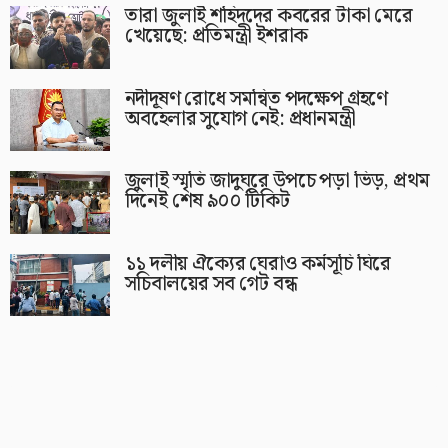
তারা জুলাই শহিদদের কবরের টাকা মেরে
খেয়েছে: প্রতিমন্ত্রী ইশরাক
নদীদূষণ রোধে সমন্বিত পদক্ষেপ গ্রহণে
অবহেলার সুযোগ নেই: প্রধানমন্ত্রী
জুলাই স্মৃতি জাদুঘরে উপচে পড়া ভিড়, প্রথম
দিনেই শেষ ৯০০ টিকিট
১১ দলীয় ঐক্যের ঘেরাও কর্মসূচি ঘিরে
সচিবালয়ের সব গেট বন্ধ