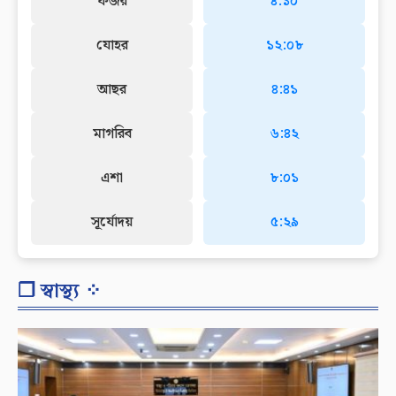
ফজর
৪:১০
যোহর
১২:০৮
আছর
৪:৪১
মাগরিব
৬:৪২
এশা
৮:০১
সূর্যোদয়
৫:২৯
❐ স্বাস্থ্য ⁘