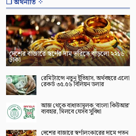
❐ অর্থনীতি ⁘
দেশের বাজারে স্বর্ণের দাম ভরিতে বাড়লো ২২১৬
টাকা
রেমিট্যান্সে নতুন ইতিহাস, অর্থবছরে এলো
রেকর্ড ৩৫.৫৬ বিলিয়ন ডলার
আজ থেকে বাধ্যতামূলক ‘বাংলা কিউআর’
ব্যবহার, মিলবে যেসব সুবিধা
দেশের বাজারে স্বর্ণালংকারের দামে পতন