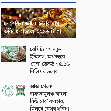
দেশের বাজারে স্বর্ণের দাম
ভরিতে বাড়লো ২২১৬ টাকা
রেমিট্যান্সে নতুন
ইতিহাস, অর্থবছরে
এলো রেকর্ড ৩৫.৫৬
বিলিয়ন ডলার
আজ থেকে
বাধ্যতামূলক ‘বাংলা
কিউআর’ ব্যবহার,
মিলবে যেসব সুবিধা