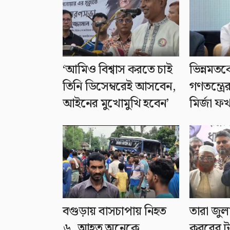
‘আমিও বিশ্বাস করতে চাই
ভিন্নমতক
তিনি ডিসেম্বরেই আসবেন,
গণতন্ত্রে
আইনের মুখোমুখি হবেন’
মির্জা ফ
বগুড়ায় বাসচাপায় নিহত
তারা জু
৬, আহত অনেকে
কবরের ট