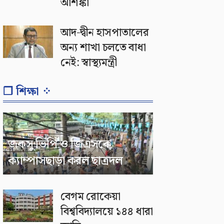
আশঙ্কা
আদ-দ্বীন হাসপাতালের
অন্য শাখা চলতে বাধা
নেই: স্বাস্থ্যমন্ত্রী
❐ শিক্ষা ⁘
জকসু ভিপি ও জিএসকে
ক্যাম্পাসছাড়া করল ছাত্রদল
বেগম রোকেয়া
বিশ্ববিদ্যালয়ে ১৪৪ ধারা