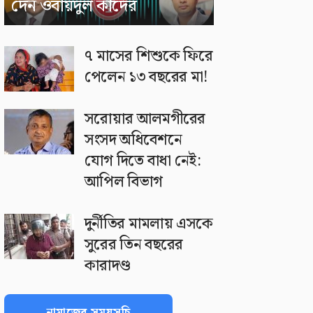
দেন ওবায়দুল কাদের
৭ মাসের শিশুকে ফিরে
পেলেন ১৩ বছরের মা!
সরোয়ার আলমগীরের
সংসদ অধিবেশনে
যোগ দিতে বাধা নেই:
আপিল বিভাগ
দুর্নীতির মামলায় এসকে
সুরের তিন বছরের
কারাদণ্ড
নামাজের সময়সূচি