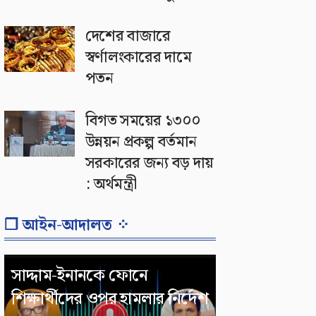
দেশের বাজারে
স্বর্ণালংকারের দামে
পতন
বিগত সময়ের ১৩০০
উন্নয়ন প্রকল্প বর্তমান
সরকারের জন্য বড় দায়
: অর্থমন্ত্রী
❐ আইন-আদালত ⁘
সাদ্দাম-ইনানকে ফোনে
শিক্ষার্থীদের ওপর হামলার নির্দেশ