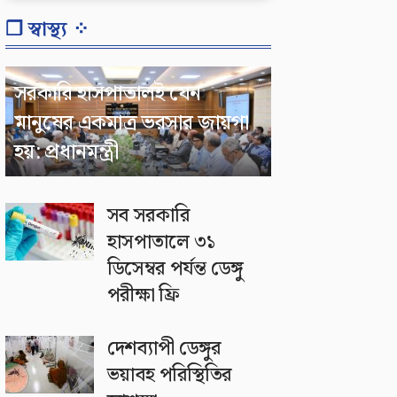
❐ স্বাস্থ্য ⁘
সরকারি হাসপাতালই যেন
মানুষের একমাত্র ভরসার জায়গা
হয়: প্রধানমন্ত্রী
সব সরকারি
হাসপাতালে ৩১
ডিসেম্বর পর্যন্ত ডেঙ্গু
পরীক্ষা ফ্রি
দেশব্যাপী ডেঙ্গুর
ভয়াবহ পরিস্থিতির