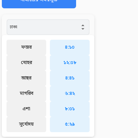
ফজর
৪:১০
যোহর
১২:০৮
আছর
৪:৪১
মাগরিব
৬:৪২
এশা
৮:০১
সূর্যোদয়
৫:২৯