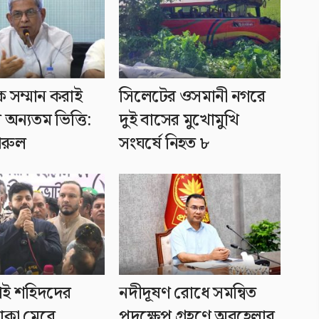
ে সম্মান করাই
সিলেটের ওসমানী নগরে
র অন্যতম ভিত্তি:
দুই বাসের মুখোমুখি
খরুল
সংঘর্ষে নিহত ৮
লাই শহিদদের
নদীদূষণ রোধে সমন্বিত
াকা মেরে
পদক্ষেপ গ্রহণে অবহেলার