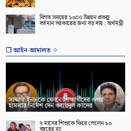
বিগত সময়ের ১৩০০ উন্নয়ন প্রকল্প
বর্তমান সরকারের জন্য বড় দায় : অর্থমন্ত্রী
❐ আইন-আদালত ⁘
সাদ্দাম-ইনানকে ফোনে শিক্ষার্থীদের ওপর
হামলার নির্দেশ দেন ওবায়দুল কাদের
৭ মাসের শিশুকে ফিরে পেলেন ১৩
বছরের মা!