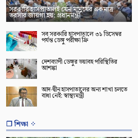
সরকারি হাসপাতালই যেন মানুষের একমাত্র
ভরসার জায়গা হয়: প্রধানমন্ত্রী
সব সরকারি হাসপাতালে ৩১ ডিসেম্বর
পর্যন্ত ডেঙ্গু পরীক্ষা ফ্রি
দেশব্যাপী ডেঙ্গুর ভয়াবহ পরিস্থিতির
আশঙ্কা
আদ-দ্বীন হাসপাতালের অন্য শাখা চলতে
বাধা নেই: স্বাস্থ্যমন্ত্রী
❐ শিক্ষা ⁘