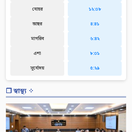
যোহর
১২:০৮
আছর
৪:৪১
মাগরিব
৬:৪২
এশা
৮:০১
সূর্যোদয়
৫:২৯
❐ স্বাস্থ্য ⁘