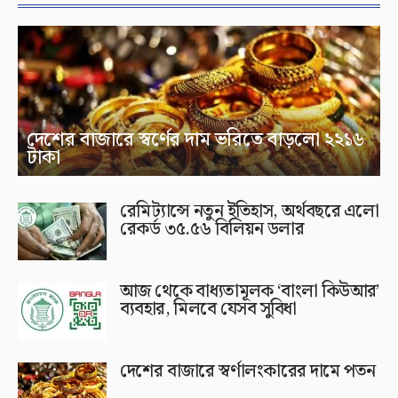
দেশের বাজারে স্বর্ণের দাম ভরিতে বাড়লো ২২১৬
টাকা
রেমিট্যান্সে নতুন ইতিহাস, অর্থবছরে এলো
রেকর্ড ৩৫.৫৬ বিলিয়ন ডলার
আজ থেকে বাধ্যতামূলক ‘বাংলা কিউআর’
ব্যবহার, মিলবে যেসব সুবিধা
দেশের বাজারে স্বর্ণালংকারের দামে পতন