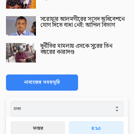
সরোয়ার আলমগীরের সংসদ অধিবেশনে
যোগ দিতে বাধা নেই: আপিল বিভাগ
দুর্নীতির মামলায় এসকে সুরের তিন
বছরের কারাদণ্ড
নামাজের সময়সূচি
ফজর
৪:১০