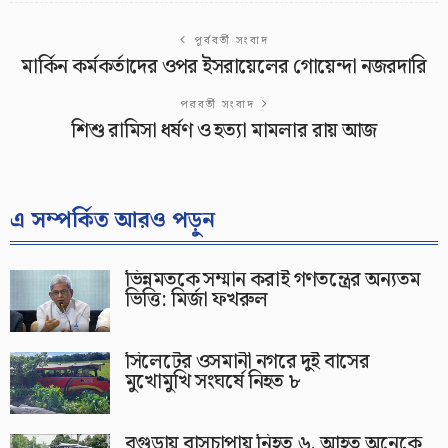
পূর্ববর্তী সংবাদ
মার্কিন কর্মকর্তাদের ওপর ইসরায়েলের গোয়েন্দা নজরদারি
পরবর্তী সংবাদ
শিশু রামিসা ধর্ষণ ও হত্যা মামলার রায় আজ
এ সম্পর্কিত আরও পড়ুন
ভিন্নমতকে সম্মান করাই গণতন্ত্রের অন্যতম
ভিত্তি: মির্জা ফখরুল
সিলেটের ওসমানী নগরে দুই বাসের
মুখোমুখি সংঘর্ষে নিহত ৮
বগুড়ায় বাসচাপায় নিহত ৬, আহত অনেকে