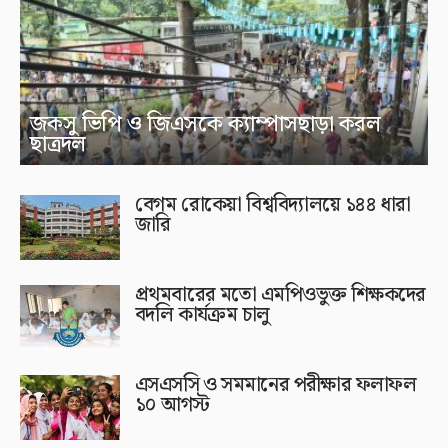
জকসু ভিপি ও জিএসকে ক্যাম্পাসছাড়া করল
ছাত্রদল
বেগম রোকেয়া বিশ্ববিদ্যালয়ে ১৪৪ ধারা
জারি
প্রথমবারের মতো এমপিওভুক্ত শিক্ষকদের
বদলি কার্যক্রম চালু
এসএসসি ও সমমানের পরীক্ষার ফলাফল
১০ আগস্ট