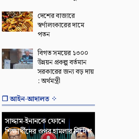
দেশের বাজারে
স্বর্ণালংকারের দামে
পতন
বিগত সময়ের ১৩০০
উন্নয়ন প্রকল্প বর্তমান
সরকারের জন্য বড় দায়
: অর্থমন্ত্রী
❐ আইন-আদালত ⁘
সাদ্দাম-ইনানকে ফোনে
শিক্ষার্থীদের ওপর হামলার নির্দেশ