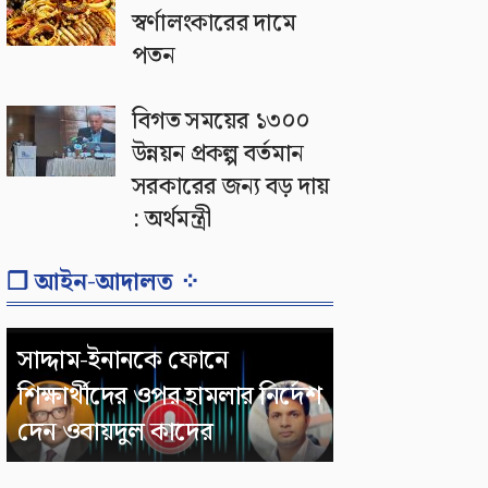
স্বর্ণালংকারের দামে
পতন
বিগত সময়ের ১৩০০
উন্নয়ন প্রকল্প বর্তমান
সরকারের জন্য বড় দায়
: অর্থমন্ত্রী
❐ আইন-আদালত ⁘
সাদ্দাম-ইনানকে ফোনে
শিক্ষার্থীদের ওপর হামলার নির্দেশ
দেন ওবায়দুল কাদের