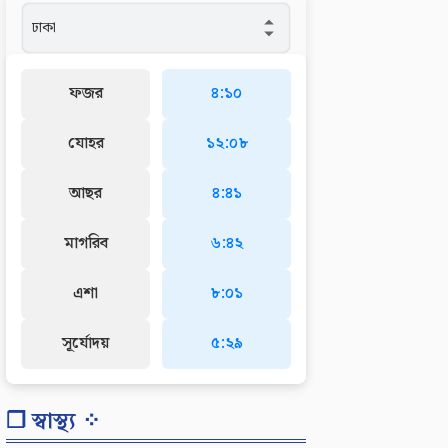
ফজর
৪:১০
যোহর
১২:০৮
আছর
৪:৪১
মাগরিব
৬:৪২
এশা
৮:০১
সূর্যোদয়
৫:২৯
❐ স্বাস্থ্য ⁘