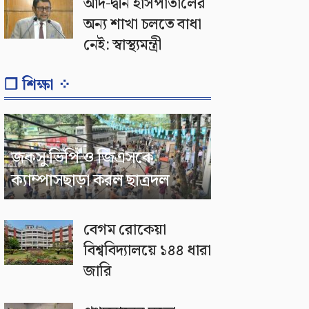
আদ-দ্বীন হাসপাতালের
অন্য শাখা চলতে বাধা
নেই: স্বাস্থ্যমন্ত্রী
❐ শিক্ষা ⁘
জকসু ভিপি ও জিএসকে
ক্যাম্পাসছাড়া করল ছাত্রদল
বেগম রোকেয়া
বিশ্ববিদ্যালয়ে ১৪৪ ধারা
জারি