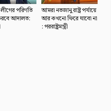
লীগের পরিণতি
আমরা নতজানু রাষ্ট্র পর্যায়ে
ণ করবে আদালত:
আর কখনো ফিরে যাবো না
ী
: পররাষ্ট্রমন্ত্রী