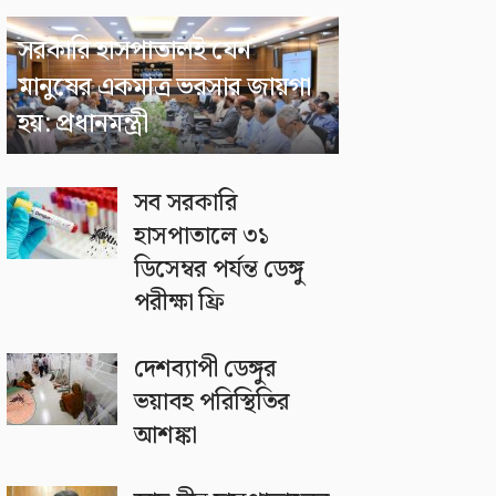
সরকারি হাসপাতালই যেন
মানুষের একমাত্র ভরসার জায়গা
হয়: প্রধানমন্ত্রী
সব সরকারি
হাসপাতালে ৩১
ডিসেম্বর পর্যন্ত ডেঙ্গু
পরীক্ষা ফ্রি
দেশব্যাপী ডেঙ্গুর
ভয়াবহ পরিস্থিতির
আশঙ্কা