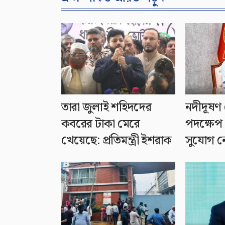
তারা জুলাই শহিদদের
নদীদূষণ 
কবরের টাকা মেরে
পদক্ষেপ 
খেয়েছে: প্রতিমন্ত্রী ইশরাক
সুযোগ নেই