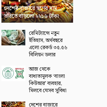
দেশের বাজারে স্বর্ণের দাম
ভরিতে বাড়লো ২২১৬ টাকা
রেমিট্যান্সে নতুন
ইতিহাস, অর্থবছরে
এলো রেকর্ড ৩৫.৫৬
বিলিয়ন ডলার
আজ থেকে
বাধ্যতামূলক ‘বাংলা
কিউআর’ ব্যবহার,
মিলবে যেসব সুবিধা
দেশের বাজারে