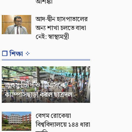
আশঙ্কা
আদ-দ্বীন হাসপাতালের
অন্য শাখা চলতে বাধা
নেই: স্বাস্থ্যমন্ত্রী
❐ শিক্ষা ⁘
জকসু ভিপি ও জিএসকে
ক্যাম্পাসছাড়া করল ছাত্রদল
বেগম রোকেয়া
বিশ্ববিদ্যালয়ে ১৪৪ ধারা