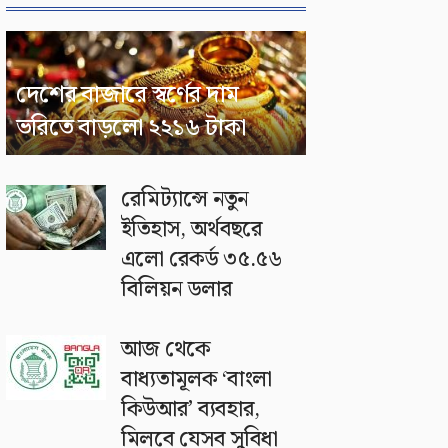
দেশের বাজারে স্বর্ণের দাম
ভরিতে বাড়লো ২২১৬ টাকা
রেমিট্যান্সে নতুন
ইতিহাস, অর্থবছরে
এলো রেকর্ড ৩৫.৫৬
বিলিয়ন ডলার
আজ থেকে
বাধ্যতামূলক ‘বাংলা
কিউআর’ ব্যবহার,
মিলবে যেসব সুবিধা