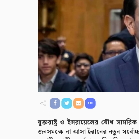
যুক্তরাষ্ট্র ও ইসরায়েলের যৌথ সামর
জনসমক্ষে না আসা ইরানের নতুন সর্বোচ্