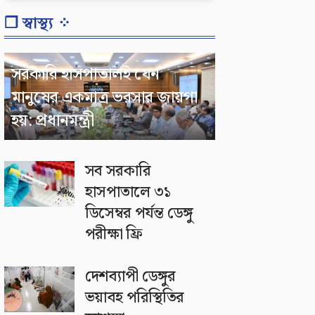
❐ স্বাস্থ্য ⁘
সরকারি হাসপাতালই যেন
মানুষের একমাত্র ভরসার জায়গা
হয়: প্রধানমন্ত্রী
সব সরকারি
হাসপাতালে ৩১
ডিসেম্বর পর্যন্ত ডেঙ্গু
পরীক্ষা ফ্রি
দেশব্যাপী ডেঙ্গুর
ভয়াবহ পরিস্থিতির