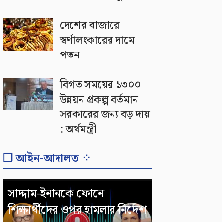
দেশের বাজারে
স্বর্ণালংকারের দামে
পতন
বিগত সময়ের ১৩০০
উন্নয়ন প্রকল্প বর্তমান
সরকারের জন্য বড় দায়
: অর্থমন্ত্রী
❐ আইন-আদালত ⁘
সাদ্দাম-ইনানকে ফোনে
শিক্ষার্থীদের ওপর হামলার নির্দেশ