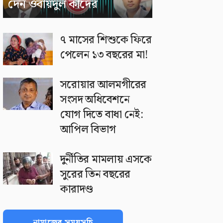
দেন ওবায়দুল কাদের
৭ মাসের শিশুকে ফিরে
পেলেন ১৩ বছরের মা!
সরোয়ার আলমগীরের
সংসদ অধিবেশনে
যোগ দিতে বাধা নেই:
আপিল বিভাগ
দুর্নীতির মামলায় এসকে
সুরের তিন বছরের
কারাদণ্ড
নামাজের সময়সূচি