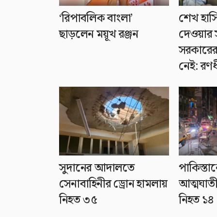
‘রিপাবলিক বাংলা’
শেখ হাসি
ছাড়লেন ময়ূখ রঞ্জন
দেওয়ার স
সরকারের
নেই: রণ
সুদানের আদালতে
পাকিস্তা
সেনাবাহিনীর ড্রোন হামলায়
আত্মঘাতী
নিহত ৩৫
নিহত ১৪