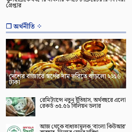
গ্রেপ্তার
❐ অর্থনীতি ⁘
দেশের বাজারে স্বর্ণের দাম ভরিতে বাড়লো ২২১৬
টাকা
রেমিট্যান্সে নতুন ইতিহাস, অর্থবছরে এলো
রেকর্ড ৩৫.৫৬ বিলিয়ন ডলার
আজ থেকে বাধ্যতামূলক ‘বাংলা কিউআর’