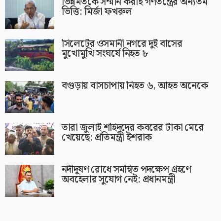
ভিন্নমতকে সম্মান করাই গণতন্ত্রের অন্যতম
ভিত্তি: মির্জা ফখরুল
সিলেটের ওসমানী নগরে দুই বাসের
মুখোমুখি সংঘর্ষে নিহত ৮
বগুড়ায় বাসচাপায় নিহত ৬, আহত অনেকে
তারা জুলাই শহিদদের কবরের টাকা মেরে
খেয়েছে: প্রতিমন্ত্রী ইশরাক
নদীদূষণ রোধে সমন্বিত পদক্ষেপ গ্রহণে
অবহেলার সুযোগ নেই: প্রধানমন্ত্রী