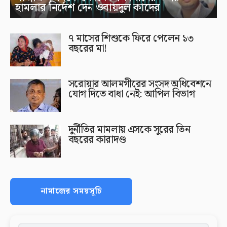
হামলার নির্দেশ দেন ওবায়দুল কাদের
৭ মাসের শিশুকে ফিরে পেলেন ১৩
বছরের মা!
সরোয়ার আলমগীরের সংসদ অধিবেশনে
যোগ দিতে বাধা নেই: আপিল বিভাগ
দুর্নীতির মামলায় এসকে সুরের তিন
বছরের কারাদণ্ড
নামাজের সময়সূচি