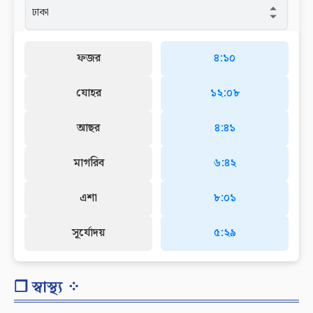
ফজর
৪:১০
যোহর
১২:০৮
আছর
৪:৪১
মাগরিব
৬:৪২
এশা
৮:০১
সূর্যোদয়
৫:২৯
❐ স্বাস্থ্য ⁘