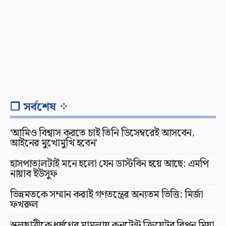
❐ সর্বশেষ ⁘
‘আমিও বিশ্বাস করতে চাই তিনি ডিসেম্বরেই আসবেন,
আইনের মুখোমুখি হবেন’
হাসপাতালটাই মনে হলো যেন ডাস্টবিন হয়ে আছে: এমপি
নায়াব ইউসুফ
ভিন্নমতকে সম্মান করাই গণতন্ত্রের অন্যতম ভিত্তি: মির্জা
ফখরুল
স্কুলছাত্রীকে ধর্ষণের মামলায় কনটেন্ট ক্রিয়েটর রিপন মিয়া