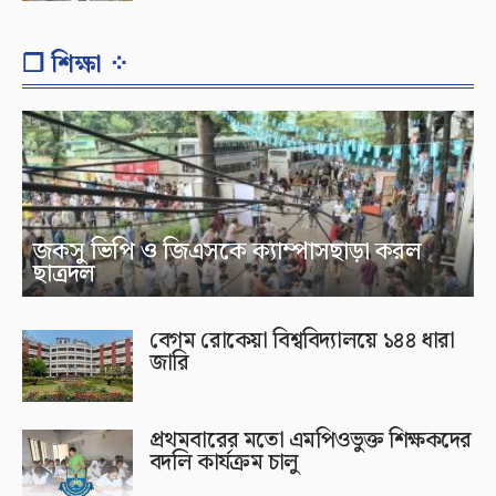
❐ শিক্ষা ⁘
জকসু ভিপি ও জিএসকে ক্যাম্পাসছাড়া করল
ছাত্রদল
বেগম রোকেয়া বিশ্ববিদ্যালয়ে ১৪৪ ধারা
জারি
প্রথমবারের মতো এমপিওভুক্ত শিক্ষকদের
বদলি কার্যক্রম চালু