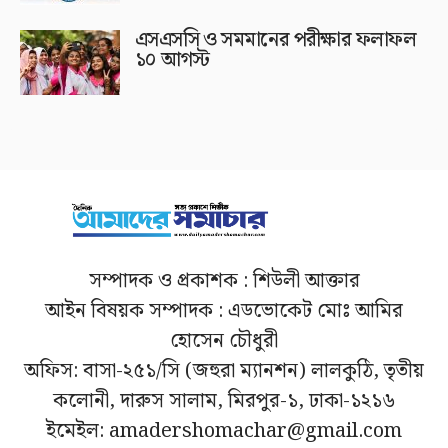
এসএসসি ও সমমানের পরীক্ষার ফলাফল
১০ আগস্ট
সম্পাদক ও প্রকাশক : শিউলী আক্তার
আইন বিষয়ক সম্পাদক : এডভোকেট মোঃ আমির
হোসেন চৌধুরী
অফিস: বাসা-২৫১/সি (জহুরা ম্যানশন) লালকুঠি, তৃতীয়
কলোনী, দারুস সালাম, মিরপুর-১, ঢাকা-১২১৬
ইমেইল: amadershomachar@gmail.com