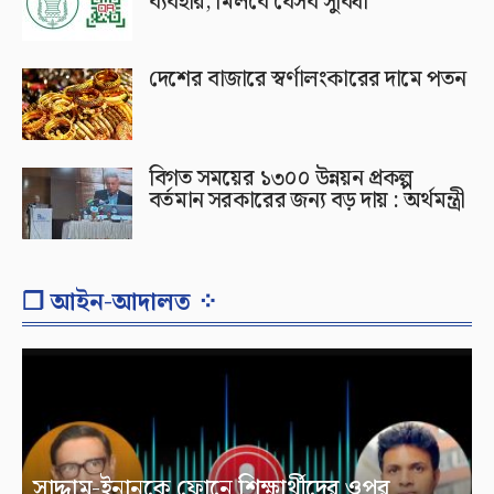
ব্যবহার, মিলবে যেসব সুবিধা
দেশের বাজারে স্বর্ণালংকারের দামে পতন
বিগত সময়ের ১৩০০ উন্নয়ন প্রকল্প
বর্তমান সরকারের জন্য বড় দায় : অর্থমন্ত্রী
❐ আইন-আদালত ⁘
সাদ্দাম-ইনানকে ফোনে শিক্ষার্থীদের ওপর