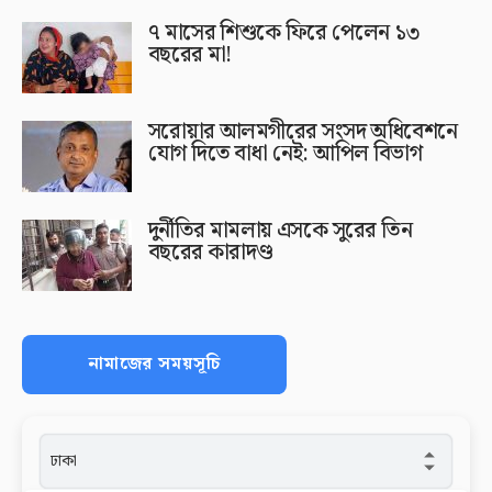
৭ মাসের শিশুকে ফিরে পেলেন ১৩
বছরের মা!
সরোয়ার আলমগীরের সংসদ অধিবেশনে
যোগ দিতে বাধা নেই: আপিল বিভাগ
দুর্নীতির মামলায় এসকে সুরের তিন
বছরের কারাদণ্ড
নামাজের সময়সূচি