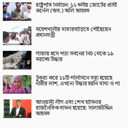
রাষ্ট্রপতি নির্বাচন: ১১ দলীয় জোটের প্রার্থী
কর্নেল (অব.) অলি আহমদ
মহেশখালীর মাতারবাড়িতে পৌঁছেছেন
প্রধানমন্ত্রী
গাজায় ধসে পড়া ভবনের নিচ থেকে ১৯
মরদেহ উদ্ধার
টুকরা করে ১১টি পলিথিনে ভরা হয়েছে
নারীর লাশ, এখনো উদ্ধার হয়নি মাথা ও পা
আওয়ামী লীগ এবং শেখ হাসিনার
রাজনৈতিক দাফন হয়েছে: সালাহউদ্দিন
আহমদ