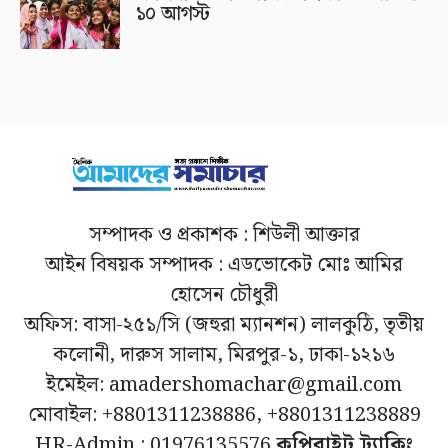
১০ আগস্ট
সম্পাদক ও প্রকাশক : শিউলী আক্তার
আইন বিষয়ক সম্পাদক : এডভোকেট মোঃ আমির
হোসেন চৌধুরী
অফিস: বাসা-২৫১/সি (জহুরা ম্যানশন) লালকুঠি, তৃতীয়
কলোনী, দারুস সালাম, মিরপুর-১, ঢাকা-১২১৬
ইমেইল: amadershomachar@gmail.com
মোবাইল: +8801311238886, +8801311238889
HR-Admin : 01976135576
কপিরাইট ট্র্যাকিং