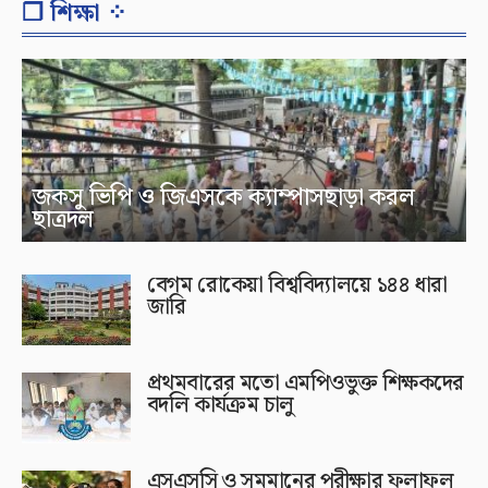
❐ শিক্ষা ⁘
জকসু ভিপি ও জিএসকে ক্যাম্পাসছাড়া করল
ছাত্রদল
বেগম রোকেয়া বিশ্ববিদ্যালয়ে ১৪৪ ধারা
জারি
প্রথমবারের মতো এমপিওভুক্ত শিক্ষকদের
বদলি কার্যক্রম চালু
এসএসসি ও সমমানের পরীক্ষার ফলাফল