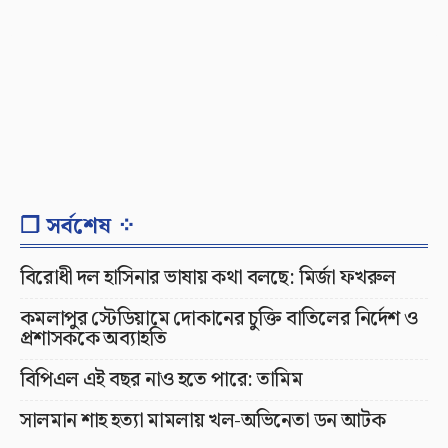
❐ সর্বশেষ ⁘
বিরোধী দল হাসিনার ভাষায় কথা বলছে: মির্জা ফখরুল
কমলাপুর স্টেডিয়ামে দোকানের চুক্তি বাতিলের নির্দেশ ও
প্রশাসককে অব্যাহতি
বিপিএল এই বছর নাও হতে পারে: তামিম
সালমান শাহ হত্যা মামলায় খল-অভিনেতা ডন আটক