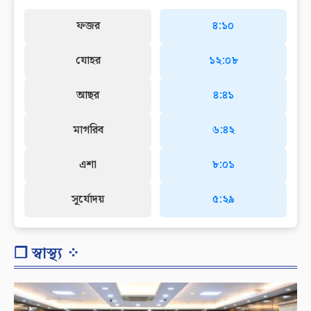
ফজর
৪:১০
যোহর
১২:০৮
আছর
৪:৪১
মাগরিব
৬:৪২
এশা
৮:০১
সূর্যোদয়
৫:২৯
❐ স্বাস্থ্য ⁘