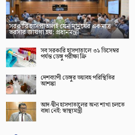
সরকারি হাসপাতালই যেন মানুষের একমাত্র
ভরসার জায়গা হয়: প্রধানমন্ত্রী
সব সরকারি হাসপাতালে ৩১ ডিসেম্বর
পর্যন্ত ডেঙ্গু পরীক্ষা ফ্রি
দেশব্যাপী ডেঙ্গুর ভয়াবহ পরিস্থিতির
আশঙ্কা
আদ-দ্বীন হাসপাতালের অন্য শাখা চলতে
বাধা নেই: স্বাস্থ্যমন্ত্রী