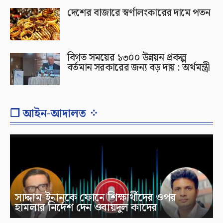
দেশের বাজারে স্বর্ণালংকারের দামে পতন
বিগত সময়ের ১৩০০ উন্নয়ন প্রকল্প
বর্তমান সরকারের জন্য বড় দায় : অর্থমন্ত্রী
❐ আইন-আদালত ⁘
সাদ্দাম-ইনানকে ফোনে শিক্ষার্থীদের ওপর
হামলার নির্দেশ দেন ওবায়দুল কাদের