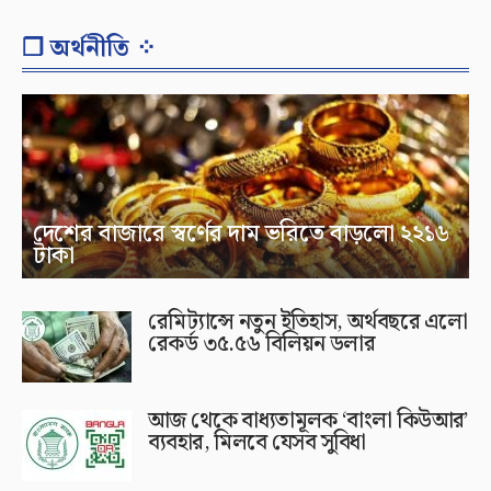
❐ অর্থনীতি ⁘
দেশের বাজারে স্বর্ণের দাম ভরিতে বাড়লো ২২১৬
টাকা
রেমিট্যান্সে নতুন ইতিহাস, অর্থবছরে এলো
রেকর্ড ৩৫.৫৬ বিলিয়ন ডলার
আজ থেকে বাধ্যতামূলক ‘বাংলা কিউআর’
ব্যবহার, মিলবে যেসব সুবিধা