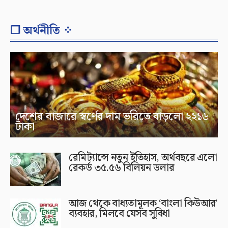
❐ অর্থনীতি ⁘
দেশের বাজারে স্বর্ণের দাম ভরিতে বাড়লো ২২১৬
টাকা
রেমিট্যান্সে নতুন ইতিহাস, অর্থবছরে এলো
রেকর্ড ৩৫.৫৬ বিলিয়ন ডলার
আজ থেকে বাধ্যতামূলক ‘বাংলা কিউআর’
ব্যবহার, মিলবে যেসব সুবিধা