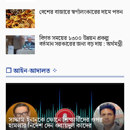
দেশের বাজারে স্বর্ণালংকারের দামে পতন
বিগত সময়ের ১৩০০ উন্নয়ন প্রকল্প
বর্তমান সরকারের জন্য বড় দায় : অর্থমন্ত্রী
❐ আইন-আদালত ⁘
সাদ্দাম-ইনানকে ফোনে শিক্ষার্থীদের ওপর
হামলার নির্দেশ দেন ওবায়দুল কাদের