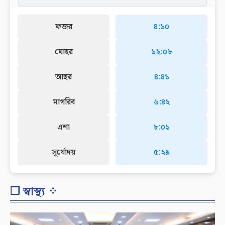
ফজর
৪:১০
যোহর
১২:০৮
আছর
৪:৪১
মাগরিব
৬:৪২
এশা
৮:০১
সূর্যোদয়
৫:২৯
❐ স্বাস্থ্য ⁘