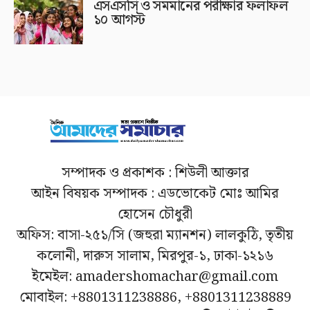
এসএসসি ও সমমানের পরীক্ষার ফলাফল
১০ আগস্ট
সম্পাদক ও প্রকাশক : শিউলী আক্তার
আইন বিষয়ক সম্পাদক : এডভোকেট মোঃ আমির
হোসেন চৌধুরী
অফিস: বাসা-২৫১/সি (জহুরা ম্যানশন) লালকুঠি, তৃতীয়
কলোনী, দারুস সালাম, মিরপুর-১, ঢাকা-১২১৬
ইমেইল: amadershomachar@gmail.com
মোবাইল: +8801311238886, +8801311238889