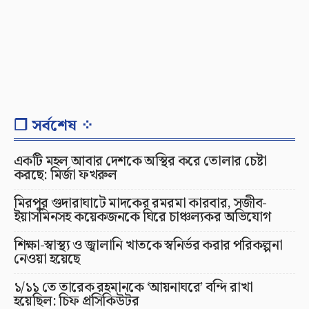
❐ সর্বশেষ ⁘
একটি মহল আবার দেশকে অস্থির করে তোলার চেষ্টা
করছে: মির্জা ফখরুল
মিরপুর গুদারাঘাটে মাদকের রমরমা কারবার, সজীব-
ইয়াসমিনসহ কয়েকজনকে ঘিরে চাঞ্চল্যকর অভিযোগ
শিক্ষা-স্বাস্থ্য ও জ্বালানি খাতকে স্বনির্ভর করার পরিকল্পনা
নেওয়া হয়েছে
১/১১ তে তারেক রহমানকে ‘আয়নাঘরে’ বন্দি রাখা
হয়েছিল: চিফ প্রসিকিউটর