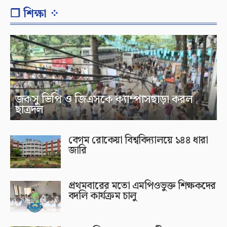
❐ শিক্ষা ⁘
জকসু ভিপি ও জিএসকে ক্যাম্পাসছাড়া করল
ছাত্রদল
বেগম রোকেয়া বিশ্ববিদ্যালয়ে ১৪৪ ধারা
জারি
প্রথমবারের মতো এমপিওভুক্ত শিক্ষকদের
বদলি কার্যক্রম চালু