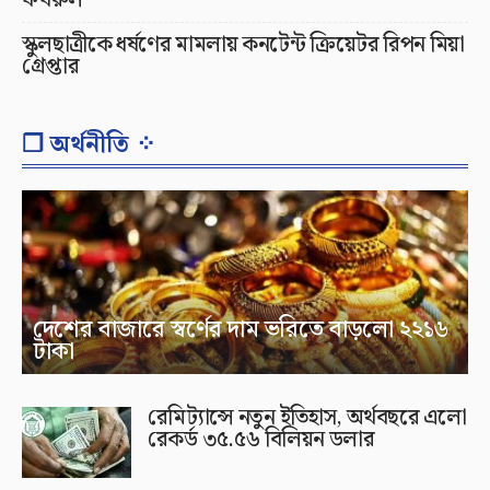
ফখরুল
স্কুলছাত্রীকে ধর্ষণের মামলায় কনটেন্ট ক্রিয়েটর রিপন মিয়া
গ্রেপ্তার
❐ অর্থনীতি ⁘
দেশের বাজারে স্বর্ণের দাম ভরিতে বাড়লো ২২১৬
টাকা
রেমিট্যান্সে নতুন ইতিহাস, অর্থবছরে এলো
রেকর্ড ৩৫.৫৬ বিলিয়ন ডলার