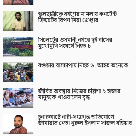
স্কুলছাত্রীকে ধর্ষণের মামলায় কনটেন্ট
ক্রিয়েটর রিপন মিয়া গ্রেপ্তার
সিলেটের ওসমানী নগরে দুই বাসের
মুখোমুখি সংঘর্ষে নিহত ৮
বগুড়ায় বাসচাপায় নিহত ৬, আহত অনেকে
জীবিত অবস্থায় নিজের চল্লিশা ২ হাজার
মানুষকে খাওয়ালেন বৃদ্ধ
চুনারুঘাটে নারী-সংক্রান্ত অভিযোগে
জামায়াত নেতা নুরুল ইসলাম সাজল বহিষ্কার