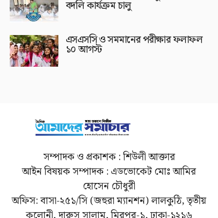
বদলি কার্যক্রম চালু
এসএসসি ও সমমানের পরীক্ষার ফলাফল
১০ আগস্ট
সম্পাদক ও প্রকাশক : শিউলী আক্তার
আইন বিষয়ক সম্পাদক : এডভোকেট মোঃ আমির
হোসেন চৌধুরী
অফিস: বাসা-২৫১/সি (জহুরা ম্যানশন) লালকুঠি, তৃতীয়
কলোনী, দারুস সালাম, মিরপুর-১, ঢাকা-১২১৬