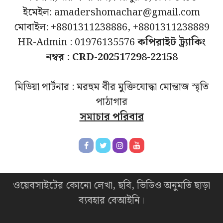
ইমেইল: amadershomachar@gmail.com
মোবাইল: +8801311238886, +8801311238889
HR-Admin : 01976135576
কপিরাইট ট্র্যাকিং
নম্বর : CRD-202517298-22158
মিডিয়া পার্টনার : মরহুম বীর মুক্তিযোদ্ধা মোন্তাজ স্মৃতি
পাঠাগার
সমাচার পরিবার
ওয়েবসাইটের কোনো লেখা, ছবি, ভিডিও অনুমতি ছাড়া
ব্যবহার বেআইনি।