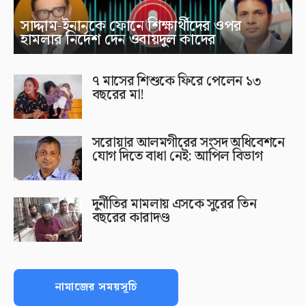
সাদ্দাম-ইনানকে ফোনে শিক্ষার্থীদের ওপর
হামলার নির্দেশ দেন ওবায়দুল কাদের
৭ মাসের শিশুকে ফিরে পেলেন ১৩
বছরের মা!
সরোয়ার আলমগীরের সংসদ অধিবেশনে
যোগ দিতে বাধা নেই: আপিল বিভাগ
দুর্নীতির মামলায় এসকে সুরের তিন
বছরের কারাদণ্ড
নামাজের সময়সূচি