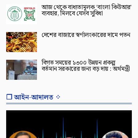
আজ থেকে বাধ্যতামূলক ‘বাংলা কিউআর’
ব্যবহার, মিলবে যেসব সুবিধা
দেশের বাজারে স্বর্ণালংকারের দামে পতন
বিগত সময়ের ১৩০০ উন্নয়ন প্রকল্প
বর্তমান সরকারের জন্য বড় দায় : অর্থমন্ত্রী
❐ আইন-আদালত ⁘