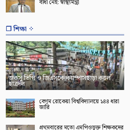
বাধা নেই: স্বাস্থ্যমন্ত্রী
❐ শিক্ষা ⁘
জকসু ভিপি ও জিএসকে ক্যাম্পাসছাড়া করল
ছাত্রদল
বেগম রোকেয়া বিশ্ববিদ্যালয়ে ১৪৪ ধারা
জারি
প্রথমবারের মতো এমপিওভুক্ত শিক্ষকদের