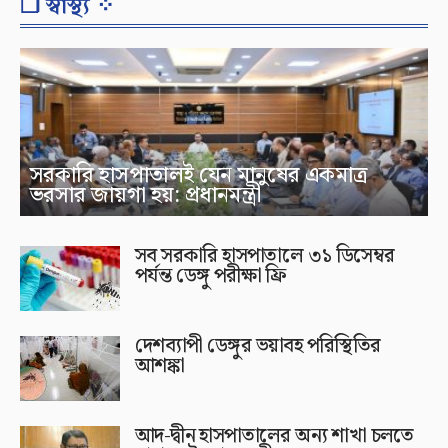
❐ স্বাস্থ্য ⁘
সরকারি হাসপাতালই যেন মানুষের একমাত্র
ভরসার জায়গা হয়: প্রধানমন্ত্রী
সব সরকারি হাসপাতালে ৩১ ডিসেম্বর
পর্যন্ত ডেঙ্গু পরীক্ষা ফ্রি
দেশব্যাপী ডেঙ্গুর ভয়াবহ পরিস্থিতির
আশঙ্কা
আদ-দ্বীন হাসপাতালের অন্য শাখা চলতে