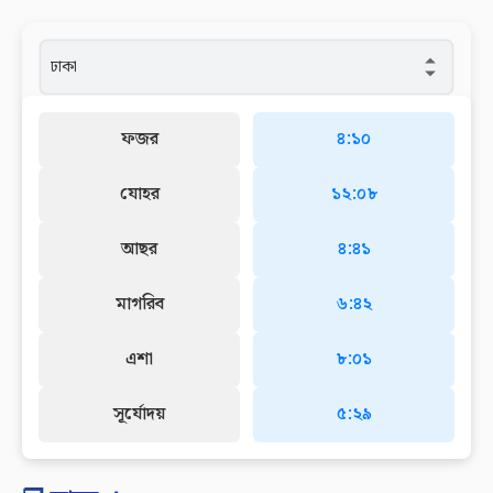
ফজর
৪:১০
যোহর
১২:০৮
আছর
৪:৪১
মাগরিব
৬:৪২
এশা
৮:০১
সূর্যোদয়
৫:২৯