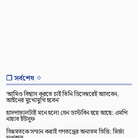
❐ সর্বশেষ ⁘
‘আমিও বিশ্বাস করতে চাই তিনি ডিসেম্বরেই আসবেন,
আইনের মুখোমুখি হবেন’
হাসপাতালটাই মনে হলো যেন ডাস্টবিন হয়ে আছে: এমপি
নায়াব ইউসুফ
ভিন্নমতকে সম্মান করাই গণতন্ত্রের অন্যতম ভিত্তি: মির্জা