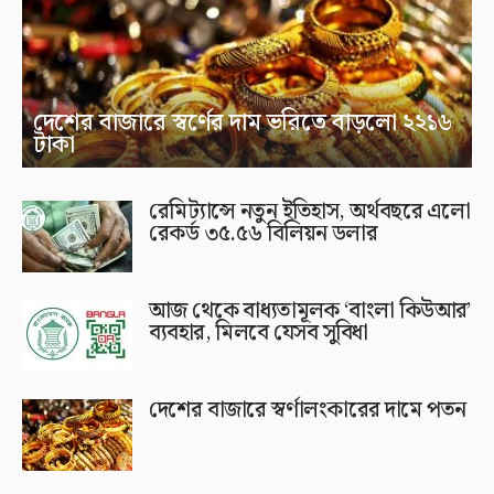
দেশের বাজারে স্বর্ণের দাম ভরিতে বাড়লো ২২১৬
টাকা
রেমিট্যান্সে নতুন ইতিহাস, অর্থবছরে এলো
রেকর্ড ৩৫.৫৬ বিলিয়ন ডলার
আজ থেকে বাধ্যতামূলক ‘বাংলা কিউআর’
ব্যবহার, মিলবে যেসব সুবিধা
দেশের বাজারে স্বর্ণালংকারের দামে পতন