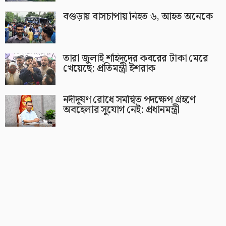
বগুড়ায় বাসচাপায় নিহত ৬, আহত অনেকে
তারা জুলাই শহিদদের কবরের টাকা মেরে
খেয়েছে: প্রতিমন্ত্রী ইশরাক
নদীদূষণ রোধে সমন্বিত পদক্ষেপ গ্রহণে
অবহেলার সুযোগ নেই: প্রধানমন্ত্রী