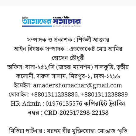
সম্পাদক ও প্রকাশক : শিউলী আক্তার
আইন বিষয়ক সম্পাদক : এডভোকেট মোঃ আমির
হোসেন চৌধুরী
অফিস: বাসা-২৫১/সি (জহুরা ম্যানশন) লালকুঠি, তৃতীয়
কলোনী, দারুস সালাম, মিরপুর-১, ঢাকা-১২১৬
ইমেইল: amadershomachar@gmail.com
মোবাইল: +8801311238886, +8801311238889
HR-Admin : 01976135576
কপিরাইট ট্র্যাকিং
নম্বর : CRD-202517298-22158
মিডিয়া পার্টনার : মরহুম বীর মুক্তিযোদ্ধা মোন্তাজ স্মৃতি