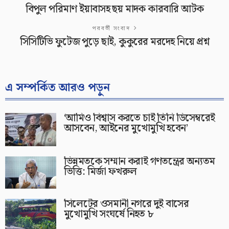
বিপুল পরিমাণ ইয়াবাসহ ছয় মাদক কারবারি আটক
পরবর্তী সংবাদ
সিসিটিভি ফুটেজ পুড়ে ছাই, কুকুরের মরদেহ নিয়ে প্রশ্ন
এ সম্পর্কিত আরও পড়ুন
‘আমিও বিশ্বাস করতে চাই তিনি ডিসেম্বরেই
আসবেন, আইনের মুখোমুখি হবেন’
ভিন্নমতকে সম্মান করাই গণতন্ত্রের অন্যতম
ভিত্তি: মির্জা ফখরুল
সিলেটের ওসমানী নগরে দুই বাসের
মুখোমুখি সংঘর্ষে নিহত ৮