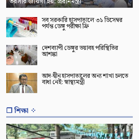
ভরসার জায়গা হয়: প্রধানমন্ত্রী
সব সরকারি হাসপাতালে ৩১ ডিসেম্বর
পর্যন্ত ডেঙ্গু পরীক্ষা ফ্রি
দেশব্যাপী ডেঙ্গুর ভয়াবহ পরিস্থিতির
আশঙ্কা
আদ-দ্বীন হাসপাতালের অন্য শাখা চলতে
বাধা নেই: স্বাস্থ্যমন্ত্রী
❐ শিক্ষা ⁘