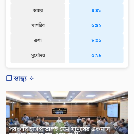
আছর
৪:৪১
মাগরিব
৬:৪২
এশা
৮:০১
সূর্যোদয়
৫:২৯
❐ স্বাস্থ্য ⁘
সরকারি হাসপাতালই যেন মানুষের একমাত্র