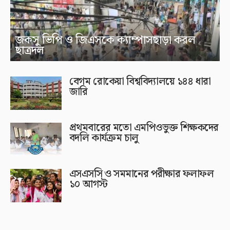
জকসু ভিপি ও জিএসকে ক্যাম্পাসছাড়া করল
ছাত্রদল
বেগম রোকেয়া বিশ্ববিদ্যালয়ে ১৪৪ ধারা
জারি
প্রথমবারের মতো এমপিওভুক্ত শিক্ষকদের
বদলি কার্যক্রম চালু
এসএসসি ও সমমানের পরীক্ষার ফলাফল
১০ আগস্ট