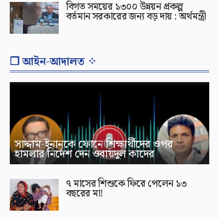
বিগত সময়ের ১৩০০ উন্নয়ন প্রকল্প
বর্তমান সরকারের জন্য বড় দায় : অর্থমন্ত্রী
❐ আইন-আদালত ⁘
সাদ্দাম-ইনানকে ফোনে শিক্ষার্থীদের ওপর
হামলার নির্দেশ দেন ওবায়দুল কাদের
৭ মাসের শিশুকে ফিরে পেলেন ১৩
বছরের মা!