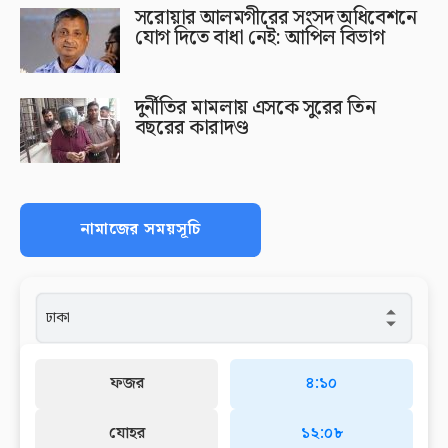
সরোয়ার আলমগীরের সংসদ অধিবেশনে
যোগ দিতে বাধা নেই: আপিল বিভাগ
দুর্নীতির মামলায় এসকে সুরের তিন
বছরের কারাদণ্ড
নামাজের সময়সূচি
ফজর
৪:১০
যোহর
১২:০৮