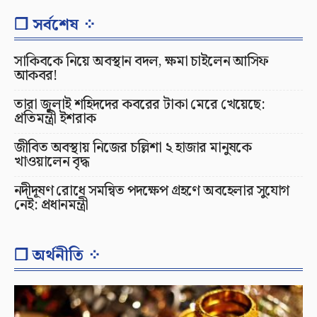
❐ সর্বশেষ ⁘
সাকিবকে নিয়ে অবস্থান বদল, ক্ষমা চাইলেন আসিফ
আকবর!
তারা জুলাই শহিদদের কবরের টাকা মেরে খেয়েছে:
প্রতিমন্ত্রী ইশরাক
জীবিত অবস্থায় নিজের চল্লিশা ২ হাজার মানুষকে
খাওয়ালেন বৃদ্ধ
নদীদূষণ রোধে সমন্বিত পদক্ষেপ গ্রহণে অবহেলার সুযোগ
নেই: প্রধানমন্ত্রী
❐ অর্থনীতি ⁘