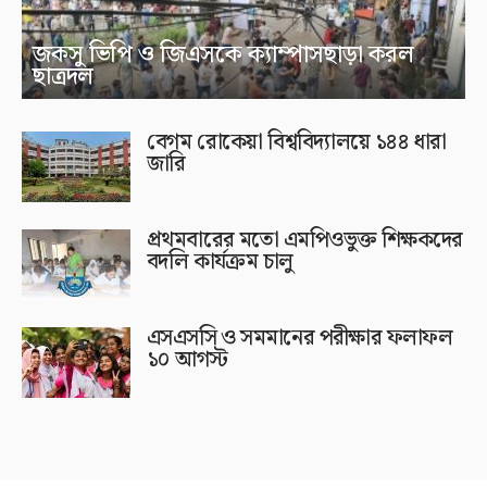
জকসু ভিপি ও জিএসকে ক্যাম্পাসছাড়া করল
ছাত্রদল
বেগম রোকেয়া বিশ্ববিদ্যালয়ে ১৪৪ ধারা
জারি
প্রথমবারের মতো এমপিওভুক্ত শিক্ষকদের
বদলি কার্যক্রম চালু
এসএসসি ও সমমানের পরীক্ষার ফলাফল
১০ আগস্ট