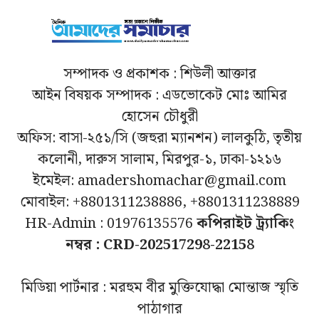
সম্পাদক ও প্রকাশক : শিউলী আক্তার
আইন বিষয়ক সম্পাদক : এডভোকেট মোঃ আমির
হোসেন চৌধুরী
অফিস: বাসা-২৫১/সি (জহুরা ম্যানশন) লালকুঠি, তৃতীয়
কলোনী, দারুস সালাম, মিরপুর-১, ঢাকা-১২১৬
ইমেইল: amadershomachar@gmail.com
মোবাইল: +8801311238886, +8801311238889
HR-Admin : 01976135576
কপিরাইট ট্র্যাকিং
নম্বর : CRD-202517298-22158
মিডিয়া পার্টনার : মরহুম বীর মুক্তিযোদ্ধা মোন্তাজ স্মৃতি
পাঠাগার