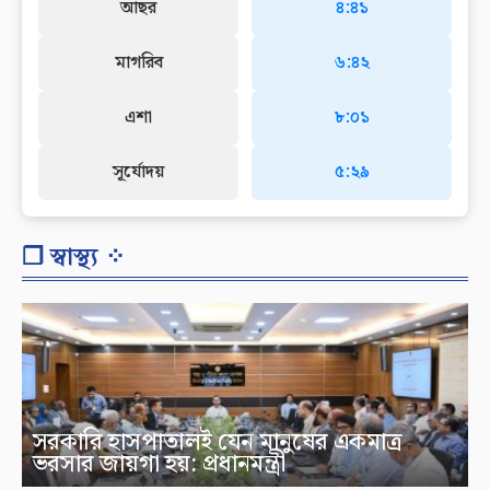
আছর
৪:৪১
মাগরিব
৬:৪২
এশা
৮:০১
সূর্যোদয়
৫:২৯
❐ স্বাস্থ্য ⁘
সরকারি হাসপাতালই যেন মানুষের একমাত্র
ভরসার জায়গা হয়: প্রধানমন্ত্রী