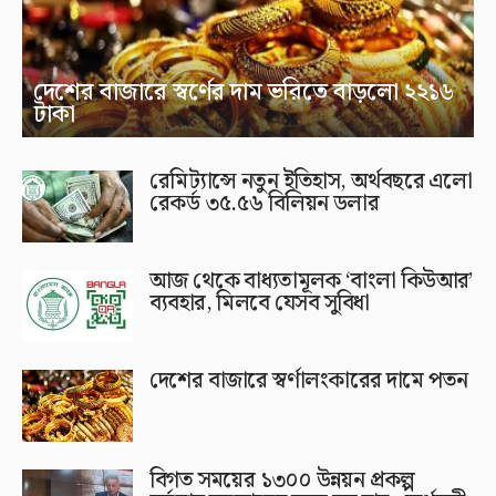
দেশের বাজারে স্বর্ণের দাম ভরিতে বাড়লো ২২১৬
টাকা
রেমিট্যান্সে নতুন ইতিহাস, অর্থবছরে এলো
রেকর্ড ৩৫.৫৬ বিলিয়ন ডলার
আজ থেকে বাধ্যতামূলক ‘বাংলা কিউআর’
ব্যবহার, মিলবে যেসব সুবিধা
দেশের বাজারে স্বর্ণালংকারের দামে পতন
বিগত সময়ের ১৩০০ উন্নয়ন প্রকল্প