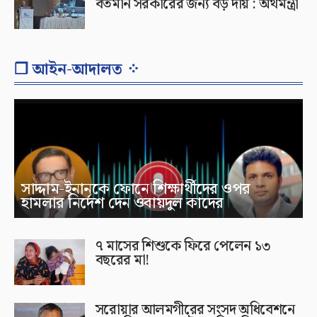
বর্তমান সরকারের জন্য বড় দায় : অর্থমন্ত্রী
❐ আইন-আদালত ⁘
সাদ্দাম-ইনানকে ফোনে শিক্ষার্থীদের ওপর
হামলার নির্দেশ দেন ওবায়দুল কাদের
৭ মাসের শিশুকে ফিরে পেলেন ১৩
বছরের মা!
সরোয়ার আলমগীরের সংসদ অধিবেশনে