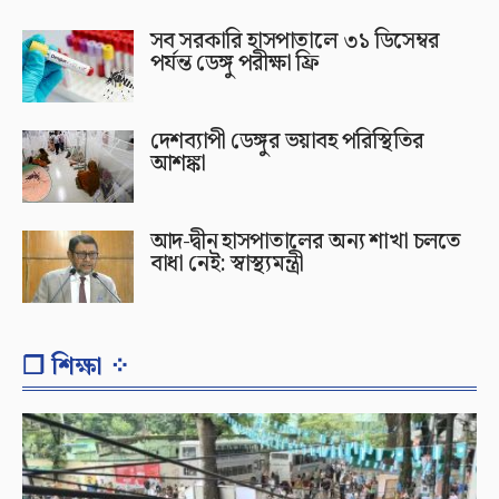
সব সরকারি হাসপাতালে ৩১ ডিসেম্বর
পর্যন্ত ডেঙ্গু পরীক্ষা ফ্রি
দেশব্যাপী ডেঙ্গুর ভয়াবহ পরিস্থিতির
আশঙ্কা
আদ-দ্বীন হাসপাতালের অন্য শাখা চলতে
বাধা নেই: স্বাস্থ্যমন্ত্রী
❐ শিক্ষা ⁘