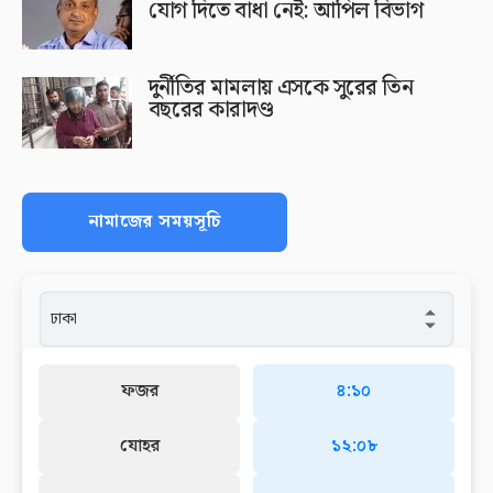
যোগ দিতে বাধা নেই: আপিল বিভাগ
দুর্নীতির মামলায় এসকে সুরের তিন
বছরের কারাদণ্ড
নামাজের সময়সূচি
ফজর
৪:১০
যোহর
১২:০৮