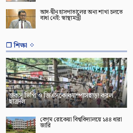
আদ-দ্বীন হাসপাতালের অন্য শাখা চলতে
বাধা নেই: স্বাস্থ্যমন্ত্রী
❐ শিক্ষা ⁘
জকসু ভিপি ও জিএসকে ক্যাম্পাসছাড়া করল
ছাত্রদল
বেগম রোকেয়া বিশ্ববিদ্যালয়ে ১৪৪ ধারা
জারি