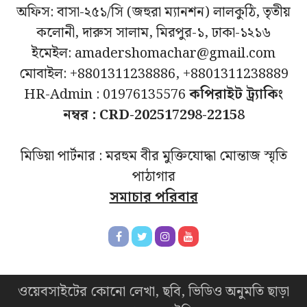
অফিস: বাসা-২৫১/সি (জহুরা ম্যানশন) লালকুঠি, তৃতীয়
কলোনী, দারুস সালাম, মিরপুর-১, ঢাকা-১২১৬
ইমেইল: amadershomachar@gmail.com
মোবাইল: +8801311238886, +8801311238889
HR-Admin : 01976135576
কপিরাইট ট্র্যাকিং
নম্বর : CRD-202517298-22158
মিডিয়া পার্টনার : মরহুম বীর মুক্তিযোদ্ধা মোন্তাজ স্মৃতি
পাঠাগার
সমাচার পরিবার
ওয়েবসাইটের কোনো লেখা, ছবি, ভিডিও অনুমতি ছাড়া