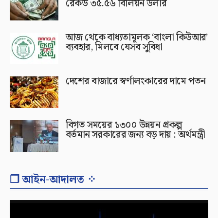
রেকর্ড ৩৫.৫৬ বিলিয়ন ডলার
আজ থেকে বাধ্যতামূলক ‘বাংলা কিউআর’
ব্যবহার, মিলবে যেসব সুবিধা
দেশের বাজারে স্বর্ণালংকারের দামে পতন
বিগত সময়ের ১৩০০ উন্নয়ন প্রকল্প
বর্তমান সরকারের জন্য বড় দায় : অর্থমন্ত্রী
❐ আইন-আদালত ⁘