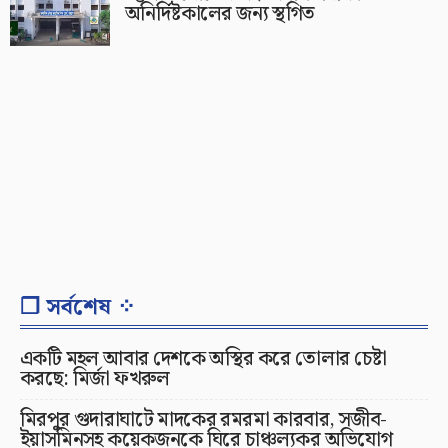
অনির্দিষ্টকালের জন্য স্থগিত
❐ সর্বশেষ ⁘
একটি মহল আবার দেশকে অস্থির করে তোলার চেষ্টা
করছে: মির্জা ফখরুল
মিরপুর গুদারাঘাটে মাদকের রমরমা কারবার, সজীব-
ইয়াসমিনসহ কয়েকজনকে ঘিরে চাঞ্চল্যকর অভিযোগ