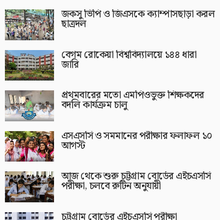
জকসু ভিপি ও জিএসকে ক্যাম্পাসছাড়া করল
ছাত্রদল
বেগম রোকেয়া বিশ্ববিদ্যালয়ে ১৪৪ ধারা
জারি
প্রথমবারের মতো এমপিওভুক্ত শিক্ষকদের
বদলি কার্যক্রম চালু
এসএসসি ও সমমানের পরীক্ষার ফলাফল ১০
আগস্ট
আজ থেকে শুরু চট্টগ্রাম বোর্ডের এইচএসসি
পরীক্ষা, চলবে রুটিন অনুযায়ী
চট্টগ্রাম বোর্ডের এইচএসসি পরীক্ষা