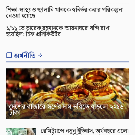
শিক্ষা-স্বাস্থ্য ও জ্বালানি খাতকে স্বনির্ভর করার পরিকল্পনা
নেওয়া হয়েছে
১/১১ তে তারেক রহমানকে ‘আয়নাঘরে’ বন্দি রাখা
হয়েছিল: চিফ প্রসিকিউটর
❐ অর্থনীতি ⁘
দেশের বাজারে স্বর্ণের দাম ভরিতে বাড়লো ২২১৬
টাকা
রেমিট্যান্সে নতুন ইতিহাস, অর্থবছরে এলো