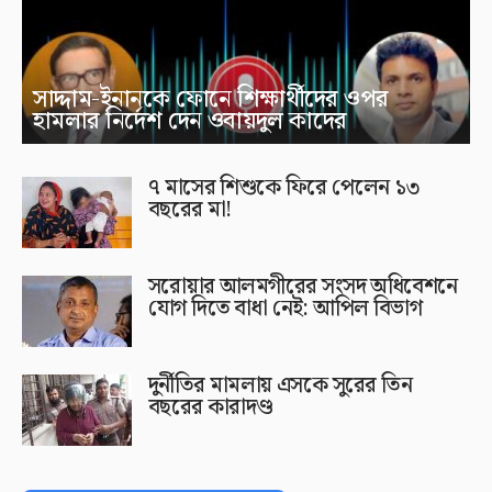
সাদ্দাম-ইনানকে ফোনে শিক্ষার্থীদের ওপর
হামলার নির্দেশ দেন ওবায়দুল কাদের
৭ মাসের শিশুকে ফিরে পেলেন ১৩
বছরের মা!
সরোয়ার আলমগীরের সংসদ অধিবেশনে
যোগ দিতে বাধা নেই: আপিল বিভাগ
দুর্নীতির মামলায় এসকে সুরের তিন
বছরের কারাদণ্ড