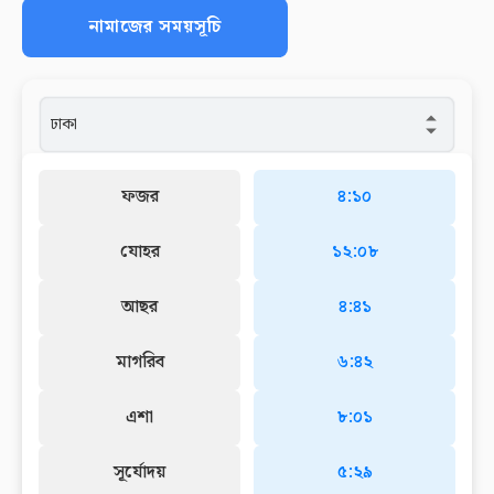
নামাজের সময়সূচি
ফজর
৪:১০
যোহর
১২:০৮
আছর
৪:৪১
মাগরিব
৬:৪২
এশা
৮:০১
সূর্যোদয়
৫:২৯