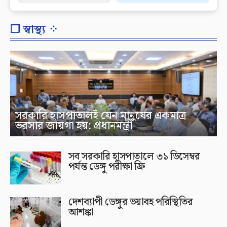
❐ স্বাস্থ্য ⁘
সরকারি হাসপাতালই যেন মানুষের একমাত্র
ভরসার জায়গা হয়: প্রধানমন্ত্রী
সব সরকারি হাসপাতালে ৩১ ডিসেম্বর
পর্যন্ত ডেঙ্গু পরীক্ষা ফ্রি
দেশব্যাপী ডেঙ্গুর ভয়াবহ পরিস্থিতির
আশঙ্কা