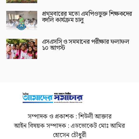
প্রথমবারের মতো এমপিওভুক্ত শিক্ষকদের
বদলি কার্যক্রম চালু
এসএসসি ও সমমানের পরীক্ষার ফলাফল
১০ আগস্ট
সম্পাদক ও প্রকাশক : শিউলী আক্তার
আইন বিষয়ক সম্পাদক : এডভোকেট মোঃ আমির
হোসেন চৌধুরী