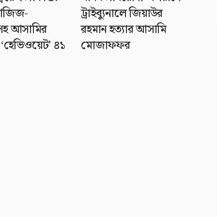
-আজিজ-
ট্রাইব্যুনালে জিয়াউর
সহ আসামির
রহমান হত্যার আসামি
 ‘হেভিওয়েট’ ৪১
মোজাফফর