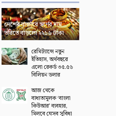
দেশের বাজারে স্বর্ণের দাম
ভরিতে বাড়লো ২২১৬ টাকা
রেমিট্যান্সে নতুন
ইতিহাস, অর্থবছরে
এলো রেকর্ড ৩৫.৫৬
বিলিয়ন ডলার
আজ থেকে
বাধ্যতামূলক ‘বাংলা
কিউআর’ ব্যবহার,
মিলবে যেসব সুবিধা