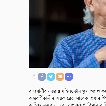
রাজধানীর উত্তরায় মাইলস্টোন স্কুল অ্যান্ড ক
অন্তর্বর্তীকালীন সরকারের সাবেক প্রধান উ
আসিফ নজরুল এবং বাংলাদেশ বিমান বাহিন