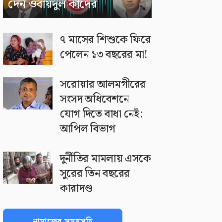
দেন ওবায়দুল কাদের
৭ মাসের শিশুকে ফিরে
পেলেন ১৩ বছরের মা!
সরোয়ার আলমগীরের
সংসদ অধিবেশনে
যোগ দিতে বাধা নেই:
আপিল বিভাগ
দুর্নীতির মামলায় এসকে
সুরের তিন বছরের
কারাদণ্ড
নামাজের সময়সূচি