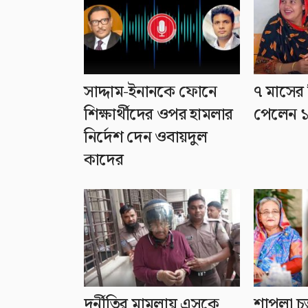
সাদ্দাম-ইনানকে ফোনে
৭ মাসের
শিক্ষার্থীদের ওপর হামলার
পেলেন ১
নির্দেশ দেন ওবায়দুল
কাদের
দুর্নীতির মামলায় এসকে
শাপলা চত্