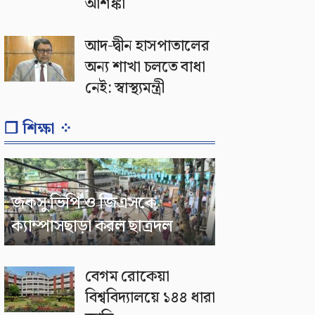
আশঙ্কা
আদ-দ্বীন হাসপাতালের
অন্য শাখা চলতে বাধা
নেই: স্বাস্থ্যমন্ত্রী
❐ শিক্ষা ⁘
জকসু ভিপি ও জিএসকে
ক্যাম্পাসছাড়া করল ছাত্রদল
বেগম রোকেয়া
বিশ্ববিদ্যালয়ে ১৪৪ ধারা