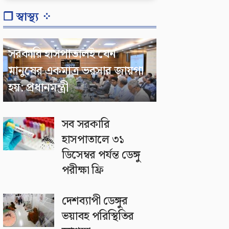
❐ স্বাস্থ্য ⁘
সরকারি হাসপাতালই যেন
মানুষের একমাত্র ভরসার জায়গা
হয়: প্রধানমন্ত্রী
সব সরকারি
হাসপাতালে ৩১
ডিসেম্বর পর্যন্ত ডেঙ্গু
পরীক্ষা ফ্রি
দেশব্যাপী ডেঙ্গুর
ভয়াবহ পরিস্থিতির