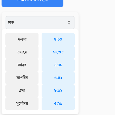
ফজর
৪:১০
যোহর
১২:০৮
আছর
৪:৪১
মাগরিব
৬:৪২
এশা
৮:০১
সূর্যোদয়
৫:২৯