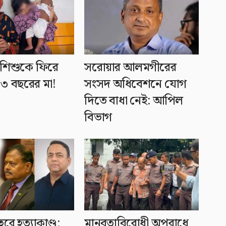
 শিশুকে ফিরে
সরোয়ার আলমগীরের
৩ বছরের মা!
সংসদ অধিবেশনে যোগ
দিতে বাধা নেই: আপিল
বিভাগ
বরে হত্যাকাণ্ড:
মানবতাবিরোধী অপরাধে