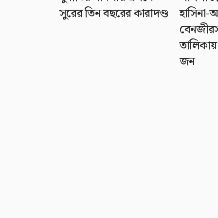
সুরের তিন বছরের কারাদণ্ড
হাসিনা
বেনজীর
তালিকায়
জন