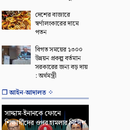
দেশের বাজারে
স্বর্ণালংকারের দামে
পতন
বিগত সময়ের ১৩০০
উন্নয়ন প্রকল্প বর্তমান
সরকারের জন্য বড় দায়
: অর্থমন্ত্রী
❐ আইন-আদালত ⁘
সাদ্দাম-ইনানকে ফোনে
শিক্ষার্থীদের ওপর হামলার নির্দেশ