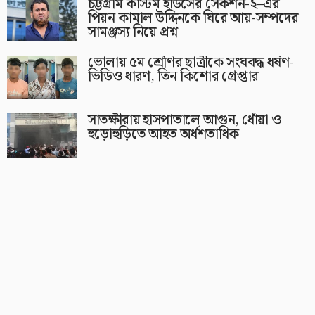
চট্টগ্রাম কাস্টম হাউসের সেকশন-২–এর
পিয়ন কামাল উদ্দিনকে ঘিরে আয়-সম্পদের
সামঞ্জস্য নিয়ে প্রশ্ন
ভোলায় ৫ম শ্রেণির ছাত্রীকে সংঘবদ্ধ ধর্ষণ-
ভিডিও ধারণ, তিন কিশোর গ্রেপ্তার
সাতক্ষীরায় হাসপাতালে আগুন, ধোঁয়া ও
হুড়োহুড়িতে আহত অর্ধশতাধিক