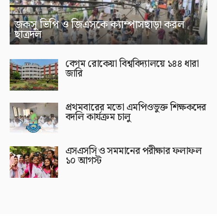
জকসু ভিপি ও জিএসকে ক্যাম্পাসছাড়া করল
ছাত্রদল
বেগম রোকেয়া বিশ্ববিদ্যালয়ে ১৪৪ ধারা
জারি
প্রথমবারের মতো এমপিওভুক্ত শিক্ষকদের
বদলি কার্যক্রম চালু
এসএসসি ও সমমানের পরীক্ষার ফলাফল
১০ আগস্ট