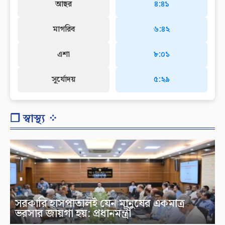
আছর
৪:৪১
মাগরিব
৬:৪২
এশা
৮:০১
সূর্যোদয়
৫:২৯
❐ স্বাস্থ্য ⁘
সরকারি হাসপাতালই যেন মানুষের একমাত্র
ভরসার জায়গা হয়: প্রধানমন্ত্রী