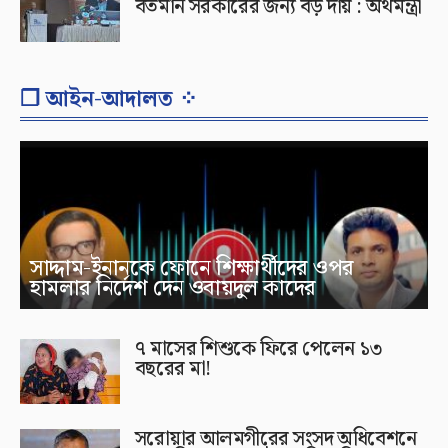
বর্তমান সরকারের জন্য বড় দায় : অর্থমন্ত্রী
❐ আইন-আদালত ⁘
সাদ্দাম-ইনানকে ফোনে শিক্ষার্থীদের ওপর
হামলার নির্দেশ দেন ওবায়দুল কাদের
৭ মাসের শিশুকে ফিরে পেলেন ১৩
বছরের মা!
সরোয়ার আলমগীরের সংসদ অধিবেশনে