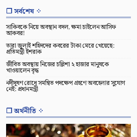
❐ সর্বশেষ ⁘
সাকিবকে নিয়ে অবস্থান বদল, ক্ষমা চাইলেন আসিফ
আকবর!
তারা জুলাই শহিদদের কবরের টাকা মেরে খেয়েছে:
প্রতিমন্ত্রী ইশরাক
জীবিত অবস্থায় নিজের চল্লিশা ২ হাজার মানুষকে
খাওয়ালেন বৃদ্ধ
নদীদূষণ রোধে সমন্বিত পদক্ষেপ গ্রহণে অবহেলার সুযোগ
নেই: প্রধানমন্ত্রী
❐ অর্থনীতি ⁘