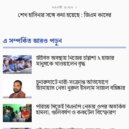
পরবর্তী সংবাদ
শেখ হাসিনার সঙ্গে কথা হয়েছে : জিএম কাদের
এ সম্পর্কিত আরও পড়ুন
জীবিত অবস্থায় নিজের চল্লিশা ২ হাজার
মানুষকে খাওয়ালেন বৃদ্ধ
চুনারুঘাটে নারী-সংক্রান্ত অভিযোগে
জামায়াত নেতা নুরুল ইসলাম সাজল বহিষ্কার
পরিচয় দিতেই বিএনপি নেতার ওপর অতর্কিত
হামলা, গুলিবর্ষণ ও ককটেল বিস্ফোরণ