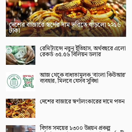
দেশের বাজারে স্বর্ণের দাম ভরিতে বাড়লো ২২১৬
টাকা
রেমিট্যান্সে নতুন ইতিহাস, অর্থবছরে এলো
রেকর্ড ৩৫.৫৬ বিলিয়ন ডলার
আজ থেকে বাধ্যতামূলক ‘বাংলা কিউআর’
ব্যবহার, মিলবে যেসব সুবিধা
দেশের বাজারে স্বর্ণালংকারের দামে পতন
বিগত সময়ের ১৩০০ উন্নয়ন প্রকল্প