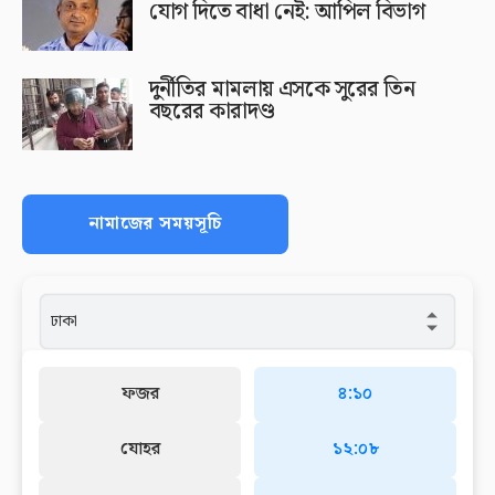
যোগ দিতে বাধা নেই: আপিল বিভাগ
দুর্নীতির মামলায় এসকে সুরের তিন
বছরের কারাদণ্ড
নামাজের সময়সূচি
ফজর
৪:১০
যোহর
১২:০৮