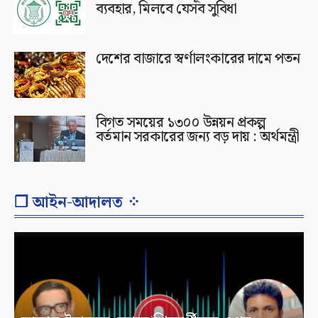
ব্যবহার, মিলবে যেসব সুবিধা
দেশের বাজারে স্বর্ণালংকারের দামে পতন
বিগত সময়ের ১৩০০ উন্নয়ন প্রকল্প
বর্তমান সরকারের জন্য বড় দায় : অর্থমন্ত্রী
❐ আইন-আদালত ⁘