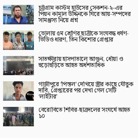
চট্টগ্রাম কাস্টম হাউসের সেকশন-২–এর
পিয়ন কামাল উদ্দিনকে ঘিরে আয়-সম্পদের
সামঞ্জস্য নিয়ে প্রশ্ন
ভোলায় ৫ম শ্রেণির ছাত্রীকে সংঘবদ্ধ ধর্ষণ-
ভিডিও ধারণ, তিন কিশোর গ্রেপ্তার
সাতক্ষীরায় হাসপাতালে আগুন, ধোঁয়া ও
হুড়োহুড়িতে আহত অর্ধশতাধিক
গাজীপুরে ‘পিস্তল’ দেখিয়ে স্ত্রীর কাছে যৌতুক
দাবি, গ্রেপ্তারের পর দেখা গেল সেটি
‘লাইটার’
বেরোবিতে শিবির-ছাত্রদলের সংঘর্ষে আহত
১০