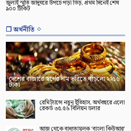
জুলাই স্মৃতি জাদুঘরে উপচে পড়া ভিড়, প্রথম দিনেই শেষ
৯০০ টিকিট
❐ অর্থনীতি ⁘
দেশের বাজারে স্বর্ণের দাম ভরিতে বাড়লো ২২১৬
টাকা
রেমিট্যান্সে নতুন ইতিহাস, অর্থবছরে এলো
রেকর্ড ৩৫.৫৬ বিলিয়ন ডলার
আজ থেকে বাধ্যতামূলক ‘বাংলা কিউআর’