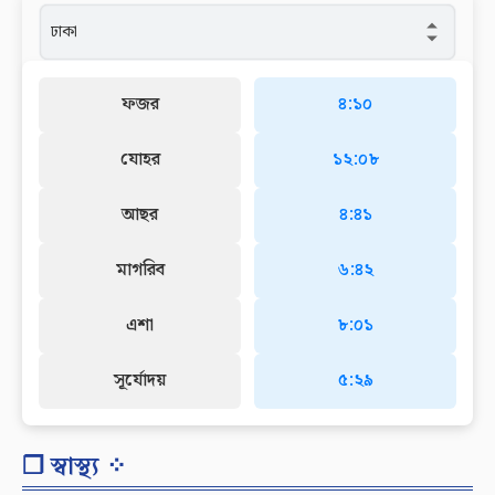
ফজর
৪:১০
যোহর
১২:০৮
আছর
৪:৪১
মাগরিব
৬:৪২
এশা
৮:০১
সূর্যোদয়
৫:২৯
❐ স্বাস্থ্য ⁘