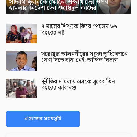
সাদ্দাম-ইনানকে ফোনে শিক্ষার্থীদের ওপর
হামলার নির্দেশ দেন ওবায়দুল কাদের
৭ মাসের শিশুকে ফিরে পেলেন ১৩
বছরের মা!
সরোয়ার আলমগীরের সংসদ অধিবেশনে
যোগ দিতে বাধা নেই: আপিল বিভাগ
দুর্নীতির মামলায় এসকে সুরের তিন
বছরের কারাদণ্ড
নামাজের সময়সূচি