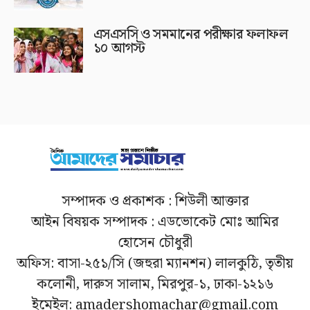
এসএসসি ও সমমানের পরীক্ষার ফলাফল
১০ আগস্ট
সম্পাদক ও প্রকাশক : শিউলী আক্তার
আইন বিষয়ক সম্পাদক : এডভোকেট মোঃ আমির
হোসেন চৌধুরী
অফিস: বাসা-২৫১/সি (জহুরা ম্যানশন) লালকুঠি, তৃতীয়
কলোনী, দারুস সালাম, মিরপুর-১, ঢাকা-১২১৬
ইমেইল: amadershomachar@gmail.com