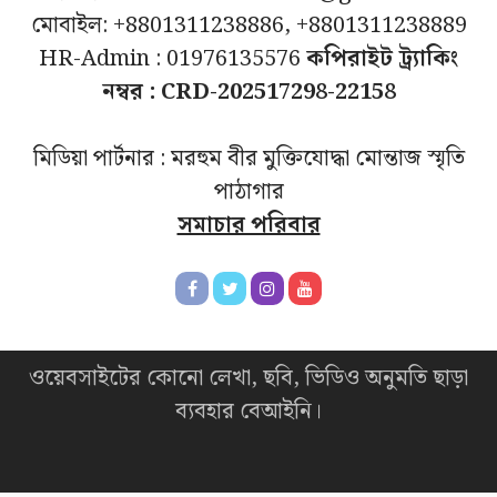
মোবাইল: +8801311238886, +8801311238889
HR-Admin : 01976135576
কপিরাইট ট্র্যাকিং
নম্বর : CRD-202517298-22158
মিডিয়া পার্টনার : মরহুম বীর মুক্তিযোদ্ধা মোন্তাজ স্মৃতি
পাঠাগার
সমাচার পরিবার
ওয়েবসাইটের কোনো লেখা, ছবি, ভিডিও অনুমতি ছাড়া
ব্যবহার বেআইনি।