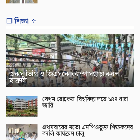
❐ শিক্ষা ⁘
জকসু ভিপি ও জিএসকে ক্যাম্পাসছাড়া করল
ছাত্রদল
বেগম রোকেয়া বিশ্ববিদ্যালয়ে ১৪৪ ধারা
জারি
প্রথমবারের মতো এমপিওভুক্ত শিক্ষকদের
বদলি কার্যক্রম চালু