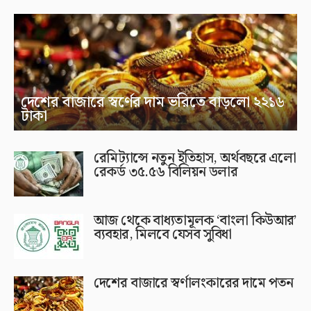
দেশের বাজারে স্বর্ণের দাম ভরিতে বাড়লো ২২১৬
টাকা
রেমিট্যান্সে নতুন ইতিহাস, অর্থবছরে এলো
রেকর্ড ৩৫.৫৬ বিলিয়ন ডলার
আজ থেকে বাধ্যতামূলক ‘বাংলা কিউআর’
ব্যবহার, মিলবে যেসব সুবিধা
দেশের বাজারে স্বর্ণালংকারের দামে পতন