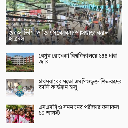
জকসু ভিপি ও জিএসকে ক্যাম্পাসছাড়া করল
ছাত্রদল
বেগম রোকেয়া বিশ্ববিদ্যালয়ে ১৪৪ ধারা
জারি
প্রথমবারের মতো এমপিওভুক্ত শিক্ষকদের
বদলি কার্যক্রম চালু
এসএসসি ও সমমানের পরীক্ষার ফলাফল
১০ আগস্ট