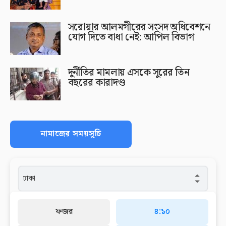
সরোয়ার আলমগীরের সংসদ অধিবেশনে
যোগ দিতে বাধা নেই: আপিল বিভাগ
দুর্নীতির মামলায় এসকে সুরের তিন
বছরের কারাদণ্ড
নামাজের সময়সূচি
ফজর
৪:১০