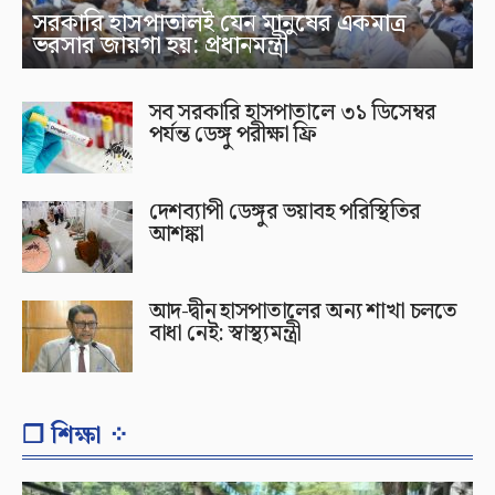
সরকারি হাসপাতালই যেন মানুষের একমাত্র
ভরসার জায়গা হয়: প্রধানমন্ত্রী
সব সরকারি হাসপাতালে ৩১ ডিসেম্বর
পর্যন্ত ডেঙ্গু পরীক্ষা ফ্রি
দেশব্যাপী ডেঙ্গুর ভয়াবহ পরিস্থিতির
আশঙ্কা
আদ-দ্বীন হাসপাতালের অন্য শাখা চলতে
বাধা নেই: স্বাস্থ্যমন্ত্রী
❐ শিক্ষা ⁘