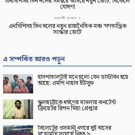
এনসিপিসহ তিন দলের সমন্বয়ে আসছে নতুন জোট, বিকেলে
ঘোষণা
পরবর্তী সংবাদ
এনসিপিসহ তিন দলের নতুন রাজনৈতিক মঞ্চ ‘গণতান্ত্রিক
সংস্কার জোট’
এ সম্পর্কিত আরও পড়ুন
হাসপাতালটাই মনে হলো যেন ডাস্টবিন হয়ে
আছে: এমপি নায়াব ইউসুফ
স্কুলছাত্রীকে ধর্ষণের মামলায় কনটেন্ট
ক্রিয়েটর রিপন মিয়া গ্রেপ্তার
সিলেটের ওসমানী নগরে দুই বাসের
মুখোমুখি সংঘর্ষে নিহত ৮