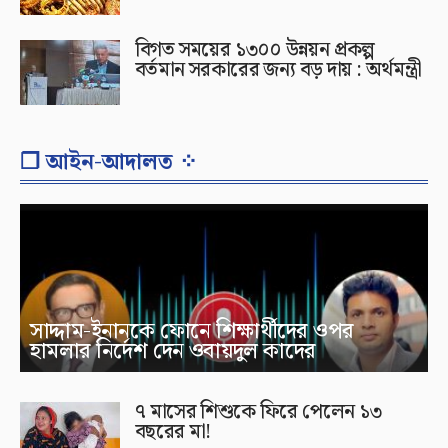
বিগত সময়ের ১৩০০ উন্নয়ন প্রকল্প
বর্তমান সরকারের জন্য বড় দায় : অর্থমন্ত্রী
❐ আইন-আদালত ⁘
সাদ্দাম-ইনানকে ফোনে শিক্ষার্থীদের ওপর
হামলার নির্দেশ দেন ওবায়দুল কাদের
৭ মাসের শিশুকে ফিরে পেলেন ১৩
বছরের মা!