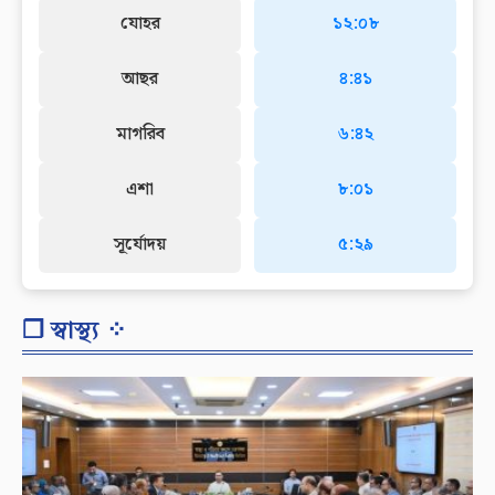
যোহর
১২:০৮
আছর
৪:৪১
মাগরিব
৬:৪২
এশা
৮:০১
সূর্যোদয়
৫:২৯
❐ স্বাস্থ্য ⁘