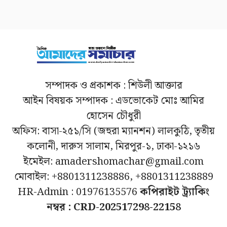
সম্পাদক ও প্রকাশক : শিউলী আক্তার
আইন বিষয়ক সম্পাদক : এডভোকেট মোঃ আমির
হোসেন চৌধুরী
অফিস: বাসা-২৫১/সি (জহুরা ম্যানশন) লালকুঠি, তৃতীয়
কলোনী, দারুস সালাম, মিরপুর-১, ঢাকা-১২১৬
ইমেইল: amadershomachar@gmail.com
মোবাইল: +8801311238886, +8801311238889
HR-Admin : 01976135576
কপিরাইট ট্র্যাকিং
নম্বর : CRD-202517298-22158