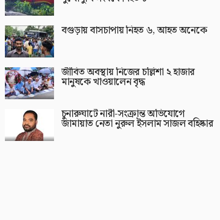
বগুড়ায় বাসচাপায় নিহত ৬, আহত অনেকে
জীবিত অবস্থায় নিজের চল্লিশা ২ হাজার
মানুষকে খাওয়ালেন বৃদ্ধ
চুনারুঘাটে নারী-সংক্রান্ত অভিযোগে
জামায়াত নেতা নুরুল ইসলাম সাজল বহিষ্কার