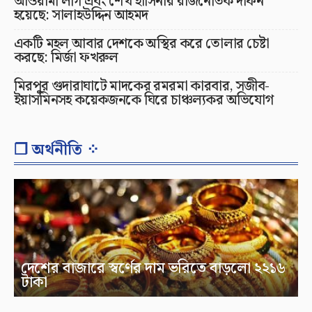
আওয়ামী লীগ এবং শেখ হাসিনার রাজনৈতিক দাফন
হয়েছে: সালাহউদ্দিন আহমদ
একটি মহল আবার দেশকে অস্থির করে তোলার চেষ্টা
করছে: মির্জা ফখরুল
মিরপুর গুদারাঘাটে মাদকের রমরমা কারবার, সজীব-
ইয়াসমিনসহ কয়েকজনকে ঘিরে চাঞ্চল্যকর অভিযোগ
❐ অর্থনীতি ⁘
দেশের বাজারে স্বর্ণের দাম ভরিতে বাড়লো ২২১৬
টাকা