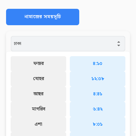
নামাজের সময়সূচি
ফজর
৪:১০
যোহর
১২:০৮
আছর
৪:৪১
মাগরিব
৬:৪২
এশা
৮:০১