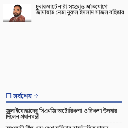
চুনারুঘাটে নারী-সংক্রান্ত অভিযোগে
জামায়াত নেতা নুরুল ইসলাম সাজল বহিষ্কার
❐ সর্বশেষ ⁘
জুলাইযোদ্ধাদের সিএনজি অটোরিকশা ও রিকশা উপহার
দিলেন প্রধানমন্ত্রী