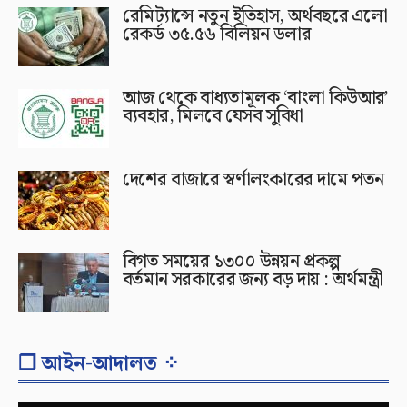
রেমিট্যান্সে নতুন ইতিহাস, অর্থবছরে এলো
রেকর্ড ৩৫.৫৬ বিলিয়ন ডলার
আজ থেকে বাধ্যতামূলক ‘বাংলা কিউআর’
ব্যবহার, মিলবে যেসব সুবিধা
দেশের বাজারে স্বর্ণালংকারের দামে পতন
বিগত সময়ের ১৩০০ উন্নয়ন প্রকল্প
বর্তমান সরকারের জন্য বড় দায় : অর্থমন্ত্রী
❐ আইন-আদালত ⁘