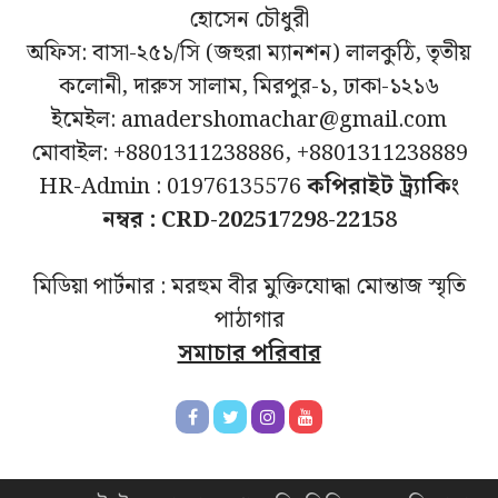
হোসেন চৌধুরী
অফিস: বাসা-২৫১/সি (জহুরা ম্যানশন) লালকুঠি, তৃতীয়
কলোনী, দারুস সালাম, মিরপুর-১, ঢাকা-১২১৬
ইমেইল: amadershomachar@gmail.com
মোবাইল: +8801311238886, +8801311238889
HR-Admin : 01976135576
কপিরাইট ট্র্যাকিং
নম্বর : CRD-202517298-22158
মিডিয়া পার্টনার : মরহুম বীর মুক্তিযোদ্ধা মোন্তাজ স্মৃতি
পাঠাগার
সমাচার পরিবার