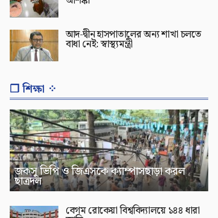
আশঙ্কা
আদ-দ্বীন হাসপাতালের অন্য শাখা চলতে
বাধা নেই: স্বাস্থ্যমন্ত্রী
❐ শিক্ষা ⁘
জকসু ভিপি ও জিএসকে ক্যাম্পাসছাড়া করল
ছাত্রদল
বেগম রোকেয়া বিশ্ববিদ্যালয়ে ১৪৪ ধারা