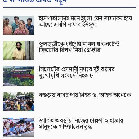
এ সম্পর্কিত আরও পড়ুন
হাসপাতালটাই মনে হলো যেন ডাস্টবিন হয়ে
আছে: এমপি নায়াব ইউসুফ
স্কুলছাত্রীকে ধর্ষণের মামলায় কনটেন্ট
ক্রিয়েটর রিপন মিয়া গ্রেপ্তার
সিলেটের ওসমানী নগরে দুই বাসের
মুখোমুখি সংঘর্ষে নিহত ৮
বগুড়ায় বাসচাপায় নিহত ৬, আহত অনেকে
জীবিত অবস্থায় নিজের চল্লিশা ২ হাজার
মানুষকে খাওয়ালেন বৃদ্ধ