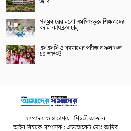
জারি
প্রথমবারের মতো এমপিওভুক্ত শিক্ষকদের
বদলি কার্যক্রম চালু
এসএসসি ও সমমানের পরীক্ষার ফলাফল
১০ আগস্ট
সম্পাদক ও প্রকাশক : শিউলী আক্তার
আইন বিষয়ক সম্পাদক : এডভোকেট মোঃ আমির