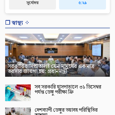
সূর্যোদয়
৫:২৯
❐ স্বাস্থ্য ⁘
সরকারি হাসপাতালই যেন মানুষের একমাত্র
ভরসার জায়গা হয়: প্রধানমন্ত্রী
সব সরকারি হাসপাতালে ৩১ ডিসেম্বর
পর্যন্ত ডেঙ্গু পরীক্ষা ফ্রি
দেশব্যাপী ডেঙ্গুর ভয়াবহ পরিস্থিতির