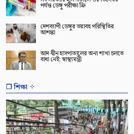
পর্যন্ত ডেঙ্গু পরীক্ষা ফ্রি
দেশব্যাপী ডেঙ্গুর ভয়াবহ পরিস্থিতির
আশঙ্কা
আদ-দ্বীন হাসপাতালের অন্য শাখা চলতে
বাধা নেই: স্বাস্থ্যমন্ত্রী
❐ শিক্ষা ⁘