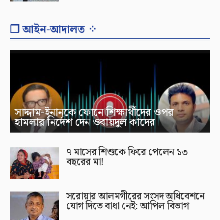
❐ আইন-আদালত ⁘
সাদ্দাম-ইনানকে ফোনে শিক্ষার্থীদের ওপর
হামলার নির্দেশ দেন ওবায়দুল কাদের
৭ মাসের শিশুকে ফিরে পেলেন ১৩
বছরের মা!
সরোয়ার আলমগীরের সংসদ অধিবেশনে
যোগ দিতে বাধা নেই: আপিল বিভাগ