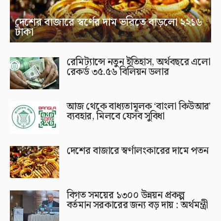
দেশের বাজারে স্বর্ণের দাম ভরিতে বাড়লো ২২১৬
টাকা
রেমিট্যান্সে নতুন ইতিহাস, অর্থবছরে এলো
রেকর্ড ৩৫.৫৬ বিলিয়ন ডলার
আজ থেকে বাধ্যতামূলক ‘বাংলা কিউআর’
ব্যবহার, মিলবে যেসব সুবিধা
দেশের বাজারে স্বর্ণালংকারের দামে পতন
বিগত সময়ের ১৩০০ উন্নয়ন প্রকল্প
বর্তমান সরকারের জন্য বড় দায় : অর্থমন্ত্রী