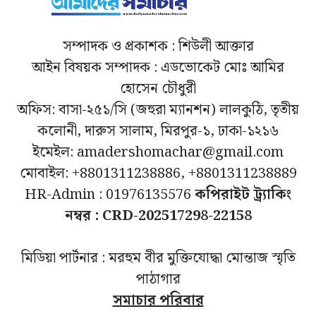
সম্পাদক ও প্রকাশক : শিউলী আক্তার
আইন বিষয়ক সম্পাদক : এডভোকেট মোঃ আমির
হোসেন চৌধুরী
অফিস: বাসা-২৫১/সি (জহুরা ম্যানশন) লালকুঠি, তৃতীয়
কলোনী, দারুস সালাম, মিরপুর-১, ঢাকা-১২১৬
ইমেইল: amadershomachar@gmail.com
মোবাইল: +8801311238886, +8801311238889
HR-Admin : 01976135576
কপিরাইট ট্র্যাকিং
নম্বর : CRD-202517298-22158
মিডিয়া পার্টনার : মরহুম বীর মুক্তিযোদ্ধা মোন্তাজ স্মৃতি
পাঠাগার
সমাচার পরিবার