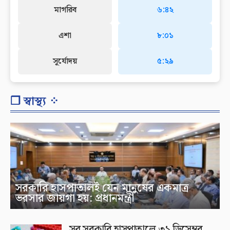
মাগরিব
৬:৪২
এশা
৮:০১
সূর্যোদয়
৫:২৯
❐ স্বাস্থ্য ⁘
সরকারি হাসপাতালই যেন মানুষের একমাত্র
ভরসার জায়গা হয়: প্রধানমন্ত্রী
সব সরকারি হাসপাতালে ৩১ ডিসেম্বর