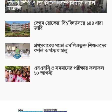
জকসু ভিপি ও জিএসকে ক্যাম্পাসছাড়া করল
ছাত্রদল
বেগম রোকেয়া বিশ্ববিদ্যালয়ে ১৪৪ ধারা
জারি
প্রথমবারের মতো এমপিওভুক্ত শিক্ষকদের
বদলি কার্যক্রম চালু
এসএসসি ও সমমানের পরীক্ষার ফলাফল
১০ আগস্ট