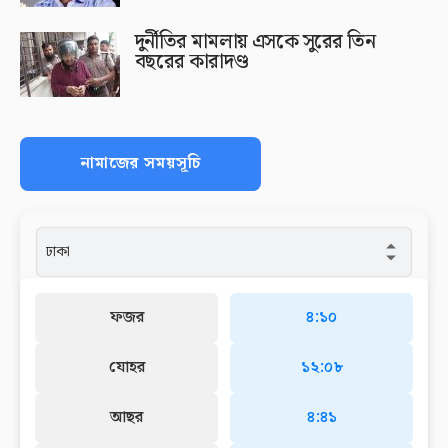
দুর্নীতির মামলায় এসকে সুরের তিন
বছরের কারাদণ্ড
নামাজের সময়সূচি
ফজর
৪:১০
যোহর
১২:০৮
আছর
৪:৪১