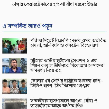
ভাঙ্গায় কেয়ারটেকারের হাত-পা বাঁধা মরদেহ উদ্ধার
এ সম্পর্কিত আরও পড়ুন
পরিচয় দিতেই বিএনপি নেতার ওপর অতর্কিত
হামলা, গুলিবর্ষণ ও ককটেল বিস্ফোরণ
চট্টগ্রাম কাস্টম হাউসের সেকশন-২–এর
পিয়ন কামাল উদ্দিনকে ঘিরে আয়-সম্পদের
সামঞ্জস্য নিয়ে প্রশ্ন
ভোলায় ৫ম শ্রেণির ছাত্রীকে সংঘবদ্ধ ধর্ষণ-
ভিডিও ধারণ, তিন কিশোর গ্রেপ্তার
সাতক্ষীরায় হাসপাতালে আগুন, ধোঁয়া ও
হুড়োহুড়িতে আহত অর্ধশতাধিক