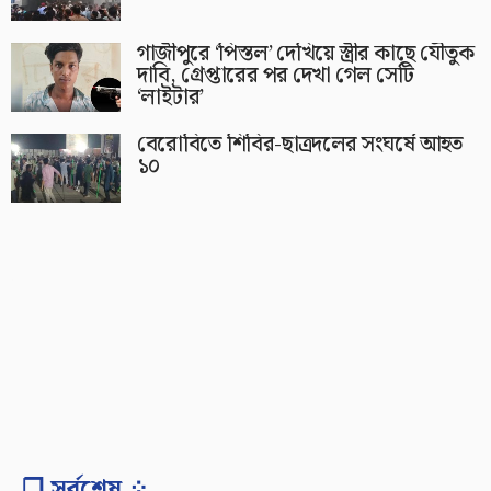
গাজীপুরে ‘পিস্তল’ দেখিয়ে স্ত্রীর কাছে যৌতুক
দাবি, গ্রেপ্তারের পর দেখা গেল সেটি
‘লাইটার’
বেরোবিতে শিবির-ছাত্রদলের সংঘর্ষে আহত
১০
❐ সর্বশেষ ⁘