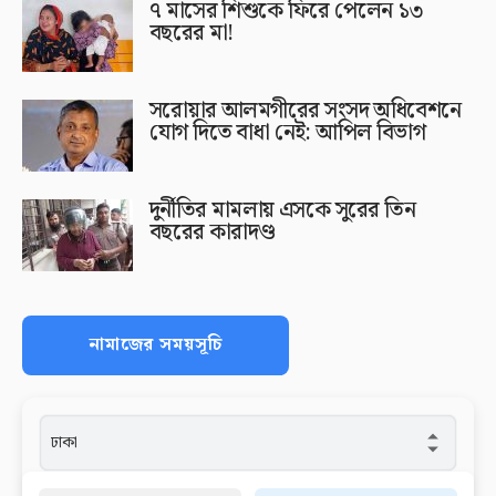
৭ মাসের শিশুকে ফিরে পেলেন ১৩
বছরের মা!
সরোয়ার আলমগীরের সংসদ অধিবেশনে
যোগ দিতে বাধা নেই: আপিল বিভাগ
দুর্নীতির মামলায় এসকে সুরের তিন
বছরের কারাদণ্ড
নামাজের সময়সূচি