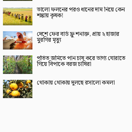
ভালো ফলনের পরও ধানের দাম নিয়ে কেন
শঙ্কায় কৃষক!
দেশে ফের বার্ড ফ্লু শনাক্ত, প্রায় ২ হাজার
মুরগির মৃত্যু
পতিত জমিতে পান চাষ করে ভাগ্য ঘোরাতে
গিয়ে বিপাকে বরজ চাষিরা
থোকায় থোকায় দুলছে রসালো কমলা