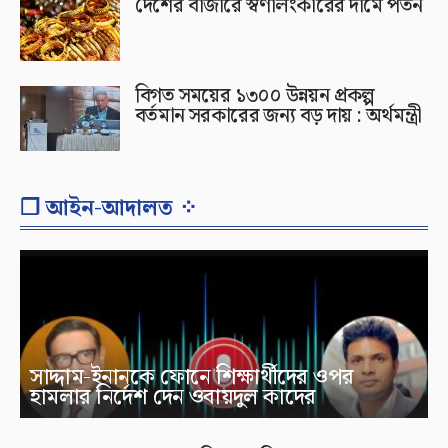
দেশের বাজারে স্বর্ণালংকারের দামে পতন
বিগত সময়ের ১৩০০ উন্নয়ন প্রকল্প
বর্তমান সরকারের জন্য বড় দায় : অর্থমন্ত্রী
❐ আইন-আদালত ⁘
সাদ্দাম-ইনানকে ফোনে শিক্ষার্থীদের ওপর
হামলার নির্দেশ দেন ওবায়দুল কাদের