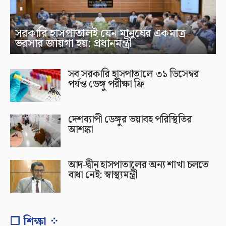
সরকারি হাসপাতালই যেন মানুষের একমাত্র
ভরসার জায়গা হয়: প্রধানমন্ত্রী
সব সরকারি হাসপাতালে ৩১ ডিসেম্বর
পর্যন্ত ডেঙ্গু পরীক্ষা ফ্রি
দেশব্যাপী ডেঙ্গুর ভয়াবহ পরিস্থিতির
আশঙ্কা
আদ-দ্বীন হাসপাতালের অন্য শাখা চলতে
বাধা নেই: স্বাস্থ্যমন্ত্রী
❐ শিক্ষা ⁘