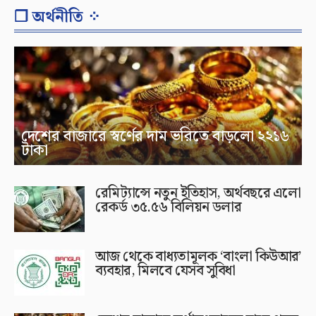
❐ অর্থনীতি ⁘
দেশের বাজারে স্বর্ণের দাম ভরিতে বাড়লো ২২১৬
টাকা
রেমিট্যান্সে নতুন ইতিহাস, অর্থবছরে এলো
রেকর্ড ৩৫.৫৬ বিলিয়ন ডলার
আজ থেকে বাধ্যতামূলক ‘বাংলা কিউআর’
ব্যবহার, মিলবে যেসব সুবিধা