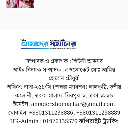
সম্পাদক ও প্রকাশক : শিউলী আক্তার
আইন বিষয়ক সম্পাদক : এডভোকেট মোঃ আমির
হোসেন চৌধুরী
অফিস: বাসা-২৫১/সি (জহুরা ম্যানশন) লালকুঠি, তৃতীয়
কলোনী, দারুস সালাম, মিরপুর-১, ঢাকা-১২১৬
ইমেইল: amadershomachar@gmail.com
মোবাইল: +8801311238886, +8801311238889
HR-Admin : 01976135576
কপিরাইট ট্র্যাকিং