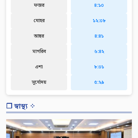
ফজর
৪:১০
যোহর
১২:০৮
আছর
৪:৪১
মাগরিব
৬:৪২
এশা
৮:০১
সূর্যোদয়
৫:২৯
❐ স্বাস্থ্য ⁘