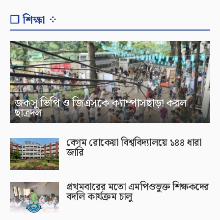
❐ শিক্ষা ⁘
জকসু ভিপি ও জিএসকে ক্যাম্পাসছাড়া করল
ছাত্রদল
বেগম রোকেয়া বিশ্ববিদ্যালয়ে ১৪৪ ধারা
জারি
প্রথমবারের মতো এমপিওভুক্ত শিক্ষকদের
বদলি কার্যক্রম চালু