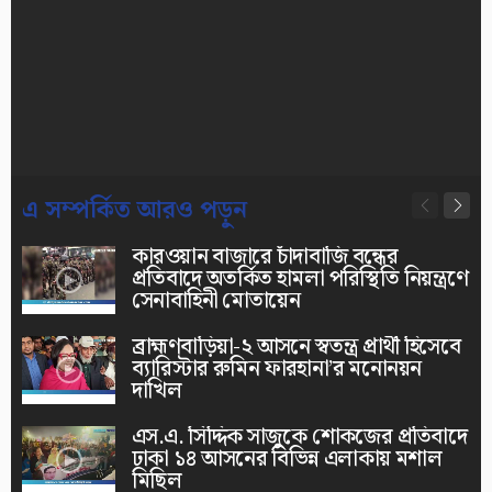
এ সম্পর্কিত আরও পড়ুন
কারওয়ান বাজারে চাঁদাবাজি বন্ধের
প্রতিবাদে অতর্কিত হামলা পরিস্থিতি নিয়ন্ত্রণে
সেনাবাহিনী মোতায়েন
ব্রাহ্মণবাড়িয়া-২ আসনে স্বতন্ত্র প্রার্থী হিসেবে
ব্যারিস্টার রুমিন ফারহানা’র মনোনয়ন
দাখিল
এস.এ. সিদ্দিক সাজুকে শোকজের প্রতিবাদে
ঢাকা ১৪ আসনের বিভিন্ন এলাকায় মশাল
মিছিল