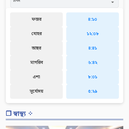
ফজর
৪:১০
যোহর
১২:০৮
আছর
৪:৪১
মাগরিব
৬:৪২
এশা
৮:০১
সূর্যোদয়
৫:২৯
❐ স্বাস্থ্য ⁘