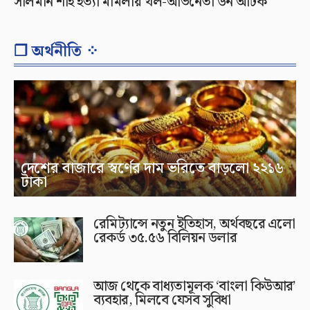
সালমান শাহ হত্যা মামলায় খল-অভিনেতা ডন আটক
❐ অর্থনীতি ⁘
দেশের বাজারে স্বর্ণের দাম ভরিতে বাড়লো ২২১৬
টাকা
রেমিট্যান্সে নতুন ইতিহাস, অর্থবছরে এলো
রেকর্ড ৩৫.৫৬ বিলিয়ন ডলার
আজ থেকে বাধ্যতামূলক ‘বাংলা কিউআর’
ব্যবহার, মিলবে যেসব সুবিধা