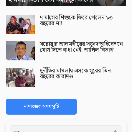
৭ মাসের শিশুকে ফিরে পেলেন ১৩
বছরের মা!
সরোয়ার আলমগীরের সংসদ অধিবেশনে
যোগ দিতে বাধা নেই: আপিল বিভাগ
দুর্নীতির মামলায় এসকে সুরের তিন
বছরের কারাদণ্ড
নামাজের সময়সূচি