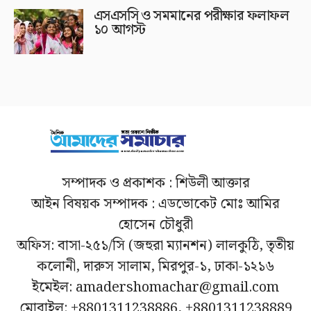
এসএসসি ও সমমানের পরীক্ষার ফলাফল
১০ আগস্ট
সম্পাদক ও প্রকাশক : শিউলী আক্তার
আইন বিষয়ক সম্পাদক : এডভোকেট মোঃ আমির
হোসেন চৌধুরী
অফিস: বাসা-২৫১/সি (জহুরা ম্যানশন) লালকুঠি, তৃতীয়
কলোনী, দারুস সালাম, মিরপুর-১, ঢাকা-১২১৬
ইমেইল: amadershomachar@gmail.com
মোবাইল: +8801311238886, +8801311238889