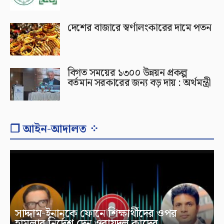
দেশের বাজারে স্বর্ণালংকারের দামে পতন
বিগত সময়ের ১৩০০ উন্নয়ন প্রকল্প
বর্তমান সরকারের জন্য বড় দায় : অর্থমন্ত্রী
❐ আইন-আদালত ⁘
সাদ্দাম-ইনানকে ফোনে শিক্ষার্থীদের ওপর
হামলার নির্দেশ দেন ওবায়দুল কাদের