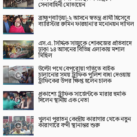
সেনাবাহিনী মোতায়েন
ব্রাহ্মণবাড়িয়া-২ আসনে স্বতন্ত্র প্রার্থী হিসেবে
ব্যারিস্টার রুমিন ফারহানা’র মনোনয়ন দাখিল
এস.এ. সিদ্দিক সাজুকে শোকজের প্রতিবাদে
ঢাকা ১৪ আসনের বিভিন্ন এলাকায় মশাল
মিছিল
উল্টো পথে বেপরোয়া গতিতে বাইক
চালানোর সময় ট্রাফিক পুলিশ বাধা দেওয়ায়
ট্রাফিকের উপর ক্ষিপ্ত হলেন চালক
প্রকাশ্যে ট্রাফিক সার্জেন্টকে মারার হুমকি
দিলেন স্থানীয় এক নেতা
খুলনা পুরাতন কেন্দ্রীয় কারাগার থেকে নতুন
কারাগারে বন্দী স্থানান্তর শুরু