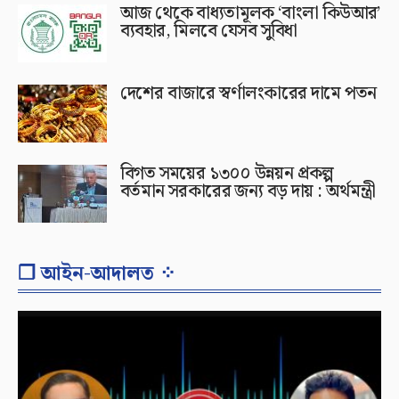
আজ থেকে বাধ্যতামূলক ‘বাংলা কিউআর’
ব্যবহার, মিলবে যেসব সুবিধা
দেশের বাজারে স্বর্ণালংকারের দামে পতন
বিগত সময়ের ১৩০০ উন্নয়ন প্রকল্প
বর্তমান সরকারের জন্য বড় দায় : অর্থমন্ত্রী
❐ আইন-আদালত ⁘