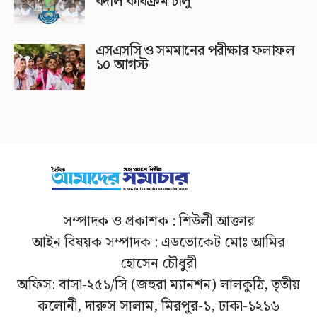
বদলি কার্যক্রম চালু
এসএসসি ও সমমানের পরীক্ষার ফলাফল
১০ আগস্ট
সম্পাদক ও প্রকাশক : শিউলী আক্তার
আইন বিষয়ক সম্পাদক : এডভোকেট মোঃ আমির
হোসেন চৌধুরী
অফিস: বাসা-২৫১/সি (জহুরা ম্যানশন) লালকুঠি, তৃতীয়
কলোনী, দারুস সালাম, মিরপুর-১, ঢাকা-১২১৬