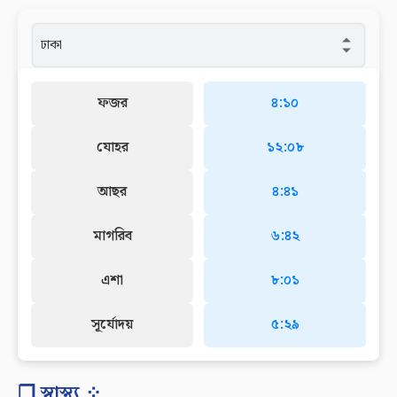
ফজর
৪:১০
যোহর
১২:০৮
আছর
৪:৪১
মাগরিব
৬:৪২
এশা
৮:০১
সূর্যোদয়
৫:২৯
❐ স্বাস্থ্য ⁘