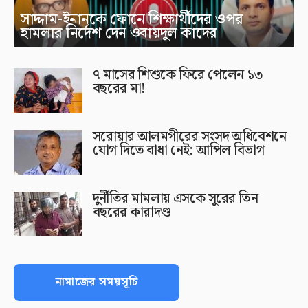
সাদ্দাম-ইনানকে ফোনে শিক্ষার্থীদের ওপর
হামলার নির্দেশ দেন ওবায়দুল কাদের
৭ মাসের শিশুকে ফিরে পেলেন ১৩
বছরের মা!
সরোয়ার আলমগীরের সংসদ অধিবেশনে
যোগ দিতে বাধা নেই: আপিল বিভাগ
দুর্নীতির মামলায় এসকে সুরের তিন
বছরের কারাদণ্ড
নামাজের সময়সূচি