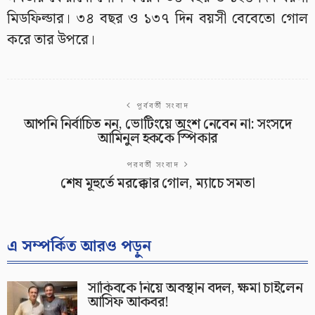
মিডফিল্ডার। ৩৪ বছর ও ১৩৭ দিন বয়সী বেবেতো গোল
করে তার উপরে।
পূর্ববর্তী সংবাদ
আপনি নির্বাচিত নন, ভোটিংয়ে অংশ নেবেন না: সংসদে
আমিনুল হককে স্পিকার
পরবর্তী সংবাদ
শেষ মূহুর্তে মরক্কোর গোল, ম্যাচে সমতা
এ সম্পর্কিত আরও পড়ুন
সাকিবকে নিয়ে অবস্থান বদল, ক্ষমা চাইলেন
আসিফ আকবর!