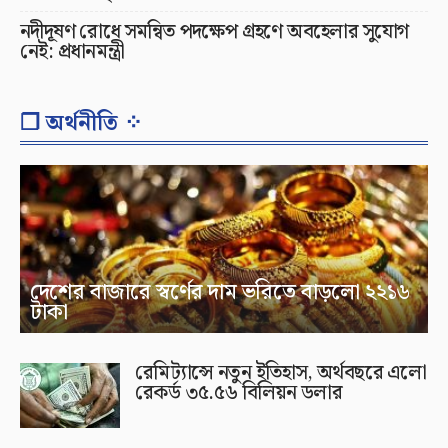
নদীদূষণ রোধে সমন্বিত পদক্ষেপ গ্রহণে অবহেলার সুযোগ
নেই: প্রধানমন্ত্রী
❐ অর্থনীতি ⁘
দেশের বাজারে স্বর্ণের দাম ভরিতে বাড়লো ২২১৬
টাকা
রেমিট্যান্সে নতুন ইতিহাস, অর্থবছরে এলো
রেকর্ড ৩৫.৫৬ বিলিয়ন ডলার