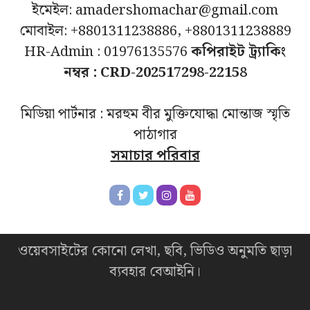
ইমেইল: amadershomachar@gmail.com
মোবাইল: +8801311238886, +8801311238889
HR-Admin : 01976135576
কপিরাইট ট্র্যাকিং
নম্বর : CRD-202517298-22158
মিডিয়া পার্টনার : মরহুম বীর মুক্তিযোদ্ধা মোন্তাজ স্মৃতি
পাঠাগার
সমাচার পরিবার
ওয়েবসাইটের কোনো লেখা, ছবি, ভিডিও অনুমতি ছাড়া
ব্যবহার বেআইনি।