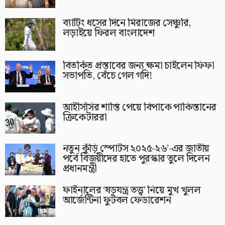
ব্যাটিং ধসের দিনে মিরাজের সেঞ্চুরি,
লড়াইয়ে ফিরল বাংলাদেশ
বিতর্কিত প্রস্তাবের জন্য ক্ষমা চাইলেন ফিফা
সভাপতি, বেঁচে গেল গদি!
আইসিসির শাস্তি পেয়ে বিপাকে পাকিস্তানের
ক্রিকেটাররা
নতুন কুঁড়ি স্পোর্টস ২০২৫-২৬’-এর জাতীয়
পর্বে বিজয়ীদের হাতে পুরস্কার তুলে দিলেন
প্রধানমন্ত্রী
ফাইনালের ‘ষড়যন্ত্র তত্ত্ব’ নিয়ে মুখ খুলল
আর্জেন্টিনা ফুটবল ফেডারেশন