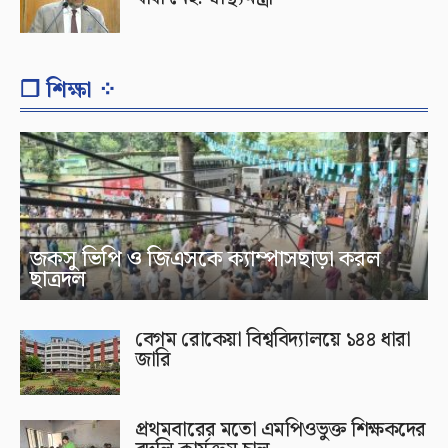
❐ শিক্ষা ⁘
জকসু ভিপি ও জিএসকে ক্যাম্পাসছাড়া করল
ছাত্রদল
বেগম রোকেয়া বিশ্ববিদ্যালয়ে ১৪৪ ধারা
জারি
প্রথমবারের মতো এমপিওভুক্ত শিক্ষকদের