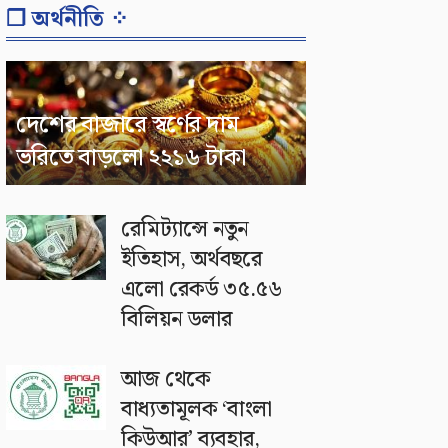
❐ অর্থনীতি ⁘
দেশের বাজারে স্বর্ণের দাম
ভরিতে বাড়লো ২২১৬ টাকা
রেমিট্যান্সে নতুন
ইতিহাস, অর্থবছরে
এলো রেকর্ড ৩৫.৫৬
বিলিয়ন ডলার
আজ থেকে
বাধ্যতামূলক ‘বাংলা
কিউআর’ ব্যবহার,