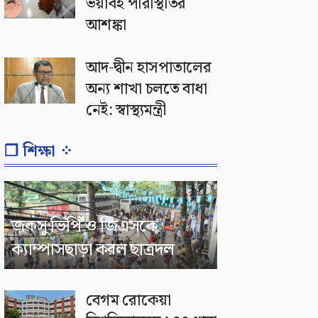
ভয়াবহ পরিস্থিতির
আশঙ্কা
আদ-দ্বীন হাসপাতালের
অন্য শাখা চলতে বাধা
নেই: স্বাস্থ্যমন্ত্রী
❐ শিক্ষা ⁘
জকসু ভিপি ও জিএসকে
ক্যাম্পাসছাড়া করল ছাত্রদল
বেগম রোকেয়া