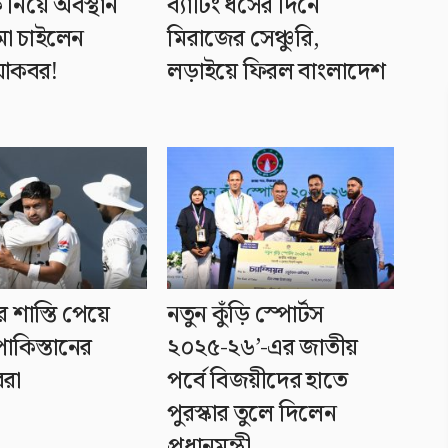
নিয়ে অবস্থান
ব্যাটিং ধসের দিনে
মা চাইলেন
মিরাজের সেঞ্চুরি,
আকবর!
লড়াইয়ে ফিরল বাংলাদেশ
 শাস্তি পেয়ে
নতুন কুঁড়ি স্পোর্টস
াকিস্তানের
২০২৫-২৬’-এর জাতীয়
ররা
পর্বে বিজয়ীদের হাতে
পুরস্কার তুলে দিলেন
প্রধানমন্ত্রী