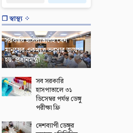
❐ স্বাস্থ্য ⁘
সরকারি হাসপাতালই যেন
মানুষের একমাত্র ভরসার জায়গা
হয়: প্রধানমন্ত্রী
সব সরকারি
হাসপাতালে ৩১
ডিসেম্বর পর্যন্ত ডেঙ্গু
পরীক্ষা ফ্রি
দেশব্যাপী ডেঙ্গুর