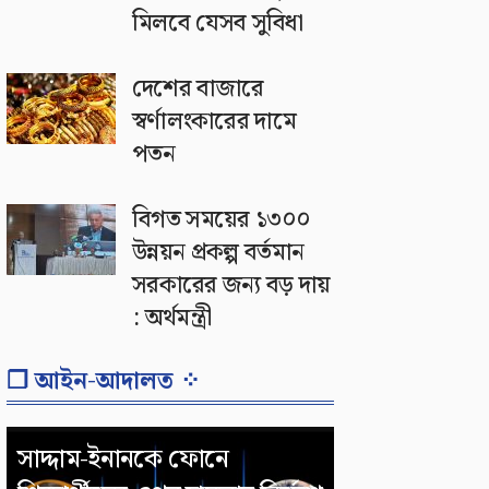
মিলবে যেসব সুবিধা
দেশের বাজারে
স্বর্ণালংকারের দামে
পতন
বিগত সময়ের ১৩০০
উন্নয়ন প্রকল্প বর্তমান
সরকারের জন্য বড় দায়
: অর্থমন্ত্রী
❐ আইন-আদালত ⁘
সাদ্দাম-ইনানকে ফোনে