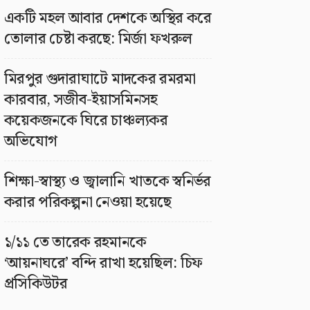
একটি মহল আবার দেশকে অস্থির করে
তোলার চেষ্টা করছে: মির্জা ফখরুল
মিরপুর গুদারাঘাটে মাদকের রমরমা
কারবার, সজীব-ইয়াসমিনসহ
কয়েকজনকে ঘিরে চাঞ্চল্যকর
অভিযোগ
শিক্ষা-স্বাস্থ্য ও জ্বালানি খাতকে স্বনির্ভর
করার পরিকল্পনা নেওয়া হয়েছে
১/১১ তে তারেক রহমানকে
‘আয়নাঘরে’ বন্দি রাখা হয়েছিল: চিফ
প্রসিকিউটর