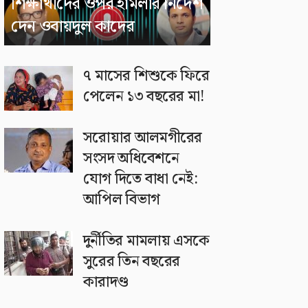
শিক্ষার্থীদের ওপর হামলার নির্দেশ
দেন ওবায়দুল কাদের
৭ মাসের শিশুকে ফিরে
পেলেন ১৩ বছরের মা!
সরোয়ার আলমগীরের
সংসদ অধিবেশনে
যোগ দিতে বাধা নেই:
আপিল বিভাগ
দুর্নীতির মামলায় এসকে
সুরের তিন বছরের
কারাদণ্ড