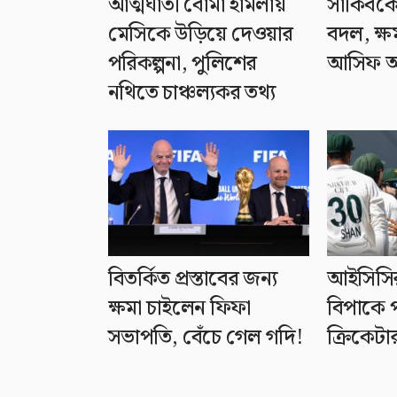
আত্মঘাতী বোমা হামলায়
সাকিবকে 
মেসিকে উড়িয়ে দেওয়ার
বদল, ক্ষ
পরিকল্পনা, পুলিশের
আসিফ 
নথিতে চাঞ্চল্যকর তথ্য
বিতর্কিত প্রস্তাবের জন্য
আইসিসির
ক্ষমা চাইলেন ফিফা
বিপাকে প
সভাপতি, বেঁচে গেল গদি!
ক্রিকেটা