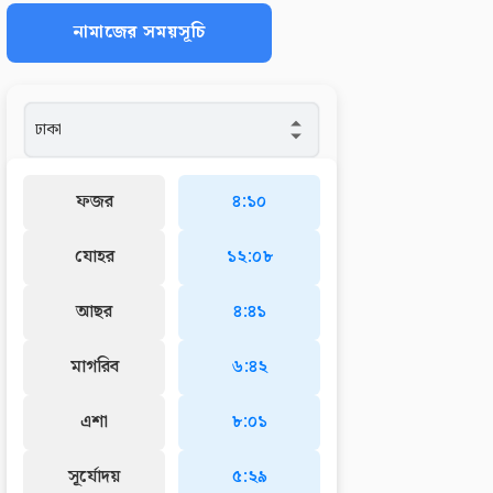
নামাজের সময়সূচি
ফজর
৪:১০
যোহর
১২:০৮
আছর
৪:৪১
মাগরিব
৬:৪২
এশা
৮:০১
সূর্যোদয়
৫:২৯