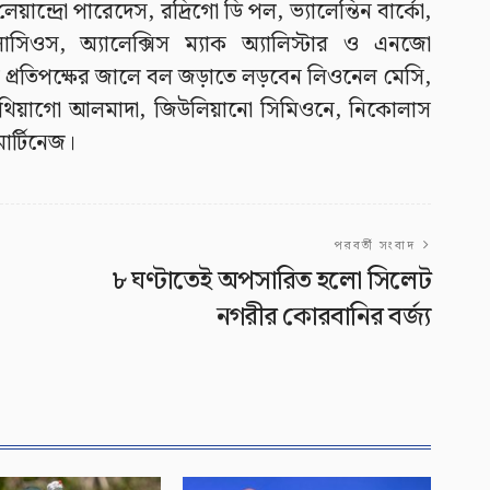
ান্দ্রো পারেদেস, রদ্রিগো ডি পল, ভ্যালেন্তিন বার্কো,
সিওস, অ্যালেক্সিস ম্যাক অ্যালিস্টার ও এনজো
ইনে প্রতিপক্ষের জালে বল জড়াতে লড়বেন লিওনেল মেসি,
 থিয়াগো আলমাদা, জিউলিয়ানো সিমিওনে, নিকোলাস
র্টিনেজ।
পরবর্তী সংবাদ
৮ ঘণ্টাতেই অপসারিত হলো সিলেট
নগরীর কোরবানির বর্জ্য