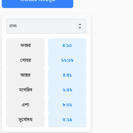
ফজর
৪:১০
যোহর
১২:০৮
আছর
৪:৪১
মাগরিব
৬:৪২
এশা
৮:০১
সূর্যোদয়
৫:২৯