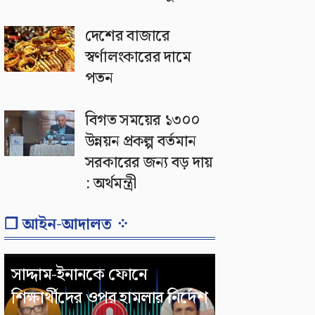
দেশের বাজারে
স্বর্ণালংকারের দামে
পতন
বিগত সময়ের ১৩০০
উন্নয়ন প্রকল্প বর্তমান
সরকারের জন্য বড় দায়
: অর্থমন্ত্রী
❐ আইন-আদালত ⁘
সাদ্দাম-ইনানকে ফোনে
শিক্ষার্থীদের ওপর হামলার নির্দেশ