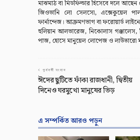
মাঝমাঠ বা মিডফিল্ডার হিসেবে দলে আছেন লেয়
জিওভানি লো সেলসো, এক্সেকুয়েল পালা
ফার্নান্দেজ। আক্রমণভাগ বা ফরোয়ার্ড লা
হুলিয়ান আলভারেজ, নিকোলাস গঞ্জালেস,
পাজ, হোসে মানুয়েল লোপেজ ও লাউতারো মা
পূর্ববর্তী সংবাদ
ঈদের ছুটিতে ফাঁকা রাজধানী, দ্বিতীয়
দিনেও ঘরমুখো মানুষের ভিড়
এ সম্পর্কিত আরও পড়ুন