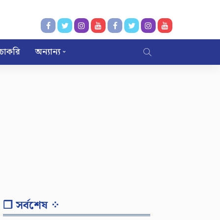
চাকরি
অন্যান্য
❐ সর্বশেষ ⁘