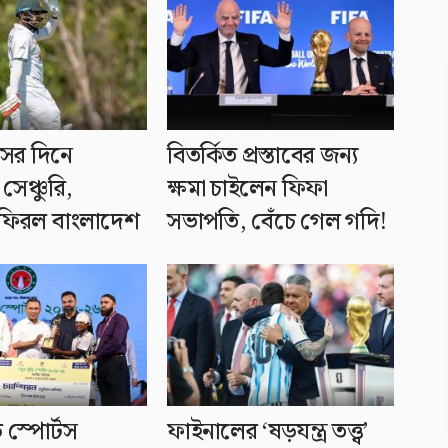
ধসের দিনে
বিতর্কিত প্রস্তাবের জন্য
সেঞ্চুরি,
ক্ষমা চাইলেন ফিফা
ফিরল বাংলাদেশ
সভাপতি, বেঁচে গেল গদি!
ি স্পোর্টস
ফাইনালের ‘ষড়যন্ত্র তত্ত্ব’