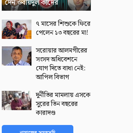
দেন ওবায়দুল কাদের
৭ মাসের শিশুকে ফিরে
পেলেন ১৩ বছরের মা!
সরোয়ার আলমগীরের
সংসদ অধিবেশনে
যোগ দিতে বাধা নেই:
আপিল বিভাগ
দুর্নীতির মামলায় এসকে
সুরের তিন বছরের
কারাদণ্ড
নামাজের সময়সূচি