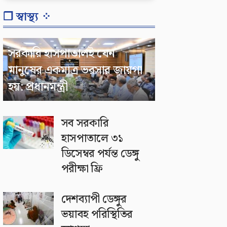
❐ স্বাস্থ্য ⁘
সরকারি হাসপাতালই যেন
মানুষের একমাত্র ভরসার জায়গা
হয়: প্রধানমন্ত্রী
সব সরকারি
হাসপাতালে ৩১
ডিসেম্বর পর্যন্ত ডেঙ্গু
পরীক্ষা ফ্রি
দেশব্যাপী ডেঙ্গুর
ভয়াবহ পরিস্থিতির