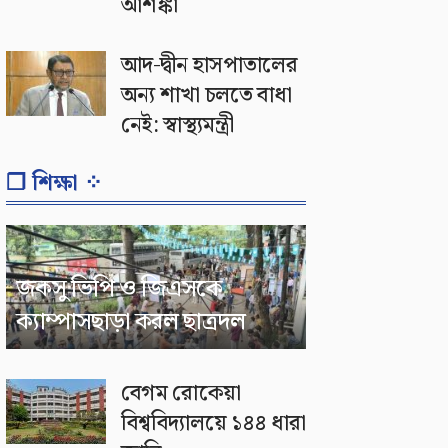
আশঙ্কা
আদ-দ্বীন হাসপাতালের
অন্য শাখা চলতে বাধা
নেই: স্বাস্থ্যমন্ত্রী
❐ শিক্ষা ⁘
জকসু ভিপি ও জিএসকে
ক্যাম্পাসছাড়া করল ছাত্রদল
বেগম রোকেয়া
বিশ্ববিদ্যালয়ে ১৪৪ ধারা