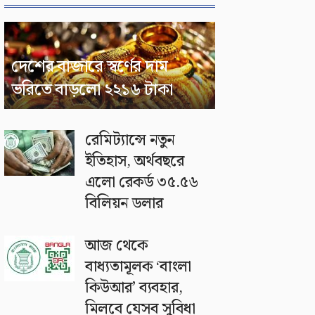
দেশের বাজারে স্বর্ণের দাম
ভরিতে বাড়লো ২২১৬ টাকা
রেমিট্যান্সে নতুন
ইতিহাস, অর্থবছরে
এলো রেকর্ড ৩৫.৫৬
বিলিয়ন ডলার
আজ থেকে
বাধ্যতামূলক ‘বাংলা
কিউআর’ ব্যবহার,
মিলবে যেসব সুবিধা