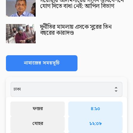
সরোয়ার আলমগীরের সংসদ অধিবেশনে
যোগ দিতে বাধা নেই: আপিল বিভাগ
দুর্নীতির মামলায় এসকে সুরের তিন
বছরের কারাদণ্ড
নামাজের সময়সূচি
ফজর
৪:১০
যোহর
১২:০৮