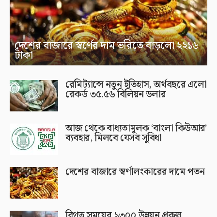
দেশের বাজারে স্বর্ণের দাম ভরিতে বাড়লো ২২১৬
টাকা
রেমিট্যান্সে নতুন ইতিহাস, অর্থবছরে এলো
রেকর্ড ৩৫.৫৬ বিলিয়ন ডলার
আজ থেকে বাধ্যতামূলক ‘বাংলা কিউআর’
ব্যবহার, মিলবে যেসব সুবিধা
দেশের বাজারে স্বর্ণালংকারের দামে পতন
বিগত সময়ের ১৩০০ উন্নয়ন প্রকল্প