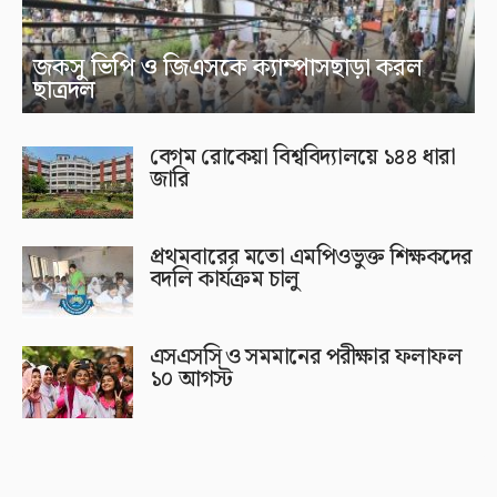
জকসু ভিপি ও জিএসকে ক্যাম্পাসছাড়া করল
ছাত্রদল
বেগম রোকেয়া বিশ্ববিদ্যালয়ে ১৪৪ ধারা
জারি
প্রথমবারের মতো এমপিওভুক্ত শিক্ষকদের
বদলি কার্যক্রম চালু
এসএসসি ও সমমানের পরীক্ষার ফলাফল
১০ আগস্ট