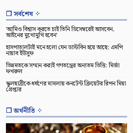
❐ সর্বশেষ ⁘
‘আমিও বিশ্বাস করতে চাই তিনি ডিসেম্বরেই আসবেন,
আইনের মুখোমুখি হবেন’
হাসপাতালটাই মনে হলো যেন ডাস্টবিন হয়ে আছে: এমপি
নায়াব ইউসুফ
ভিন্নমতকে সম্মান করাই গণতন্ত্রের অন্যতম ভিত্তি: মির্জা
ফখরুল
স্কুলছাত্রীকে ধর্ষণের মামলায় কনটেন্ট ক্রিয়েটর রিপন মিয়া
গ্রেপ্তার
❐ অর্থনীতি ⁘