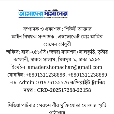
সম্পাদক ও প্রকাশক : শিউলী আক্তার
আইন বিষয়ক সম্পাদক : এডভোকেট মোঃ আমির
হোসেন চৌধুরী
অফিস: বাসা-২৫১/সি (জহুরা ম্যানশন) লালকুঠি, তৃতীয়
কলোনী, দারুস সালাম, মিরপুর-১, ঢাকা-১২১৬
ইমেইল: amadershomachar@gmail.com
মোবাইল: +8801311238886, +8801311238889
HR-Admin : 01976135576
কপিরাইট ট্র্যাকিং
নম্বর : CRD-202517298-22158
মিডিয়া পার্টনার : মরহুম বীর মুক্তিযোদ্ধা মোন্তাজ স্মৃতি
পাঠাগার