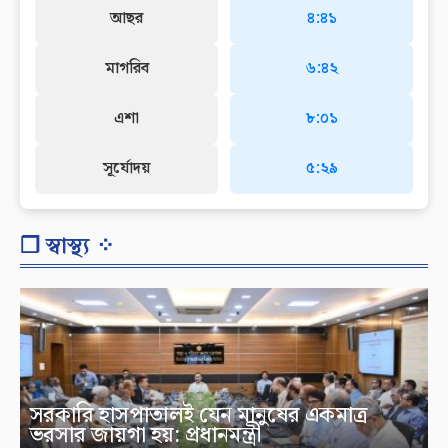
আছর
৪:৪১
মাগরিব
৬:৪২
এশা
৮:০১
সূর্যোদয়
৫:২৯
❐ স্বাস্থ্য ⁘
সরকারি হাসপাতালই যেন মানুষের একমাত্র
ভরসার জায়গা হয়: প্রধানমন্ত্রী