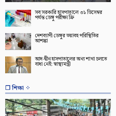
সব সরকারি হাসপাতালে ৩১ ডিসেম্বর
পর্যন্ত ডেঙ্গু পরীক্ষা ফ্রি
দেশব্যাপী ডেঙ্গুর ভয়াবহ পরিস্থিতির
আশঙ্কা
আদ-দ্বীন হাসপাতালের অন্য শাখা চলতে
বাধা নেই: স্বাস্থ্যমন্ত্রী
❐ শিক্ষা ⁘