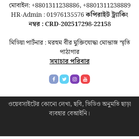
মোবাইল: +8801311238886, +8801311238889
HR-Admin : 01976135576
কপিরাইট ট্র্যাকিং
নম্বর : CRD-202517298-22158
মিডিয়া পার্টনার : মরহুম বীর মুক্তিযোদ্ধা মোন্তাজ স্মৃতি
পাঠাগার
সমাচার পরিবার
ওয়েবসাইটের কোনো লেখা, ছবি, ভিডিও অনুমতি ছাড়া
ব্যবহার বেআইনি।