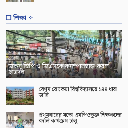
❐ শিক্ষা ⁘
জকসু ভিপি ও জিএসকে ক্যাম্পাসছাড়া করল
ছাত্রদল
বেগম রোকেয়া বিশ্ববিদ্যালয়ে ১৪৪ ধারা
জারি
প্রথমবারের মতো এমপিওভুক্ত শিক্ষকদের
বদলি কার্যক্রম চালু