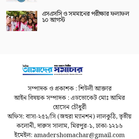
এসএসসি ও সমমানের পরীক্ষার ফলাফল
১০ আগস্ট
সম্পাদক ও প্রকাশক : শিউলী আক্তার
আইন বিষয়ক সম্পাদক : এডভোকেট মোঃ আমির
হোসেন চৌধুরী
অফিস: বাসা-২৫১/সি (জহুরা ম্যানশন) লালকুঠি, তৃতীয়
কলোনী, দারুস সালাম, মিরপুর-১, ঢাকা-১২১৬
ইমেইল: amadershomachar@gmail.com