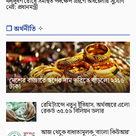
নদীদূষণ রোধে সমন্বিত পদক্ষেপ গ্রহণে অবহেলার সুযোগ
নেই: প্রধানমন্ত্রী
❐ অর্থনীতি ⁘
দেশের বাজারে স্বর্ণের দাম ভরিতে বাড়লো ২২১৬
টাকা
রেমিট্যান্সে নতুন ইতিহাস, অর্থবছরে এলো
রেকর্ড ৩৫.৫৬ বিলিয়ন ডলার
আজ থেকে বাধ্যতামূলক ‘বাংলা কিউআর’