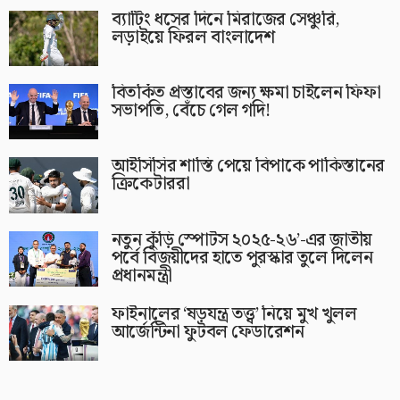
ব্যাটিং ধসের দিনে মিরাজের সেঞ্চুরি,
লড়াইয়ে ফিরল বাংলাদেশ
বিতর্কিত প্রস্তাবের জন্য ক্ষমা চাইলেন ফিফা
সভাপতি, বেঁচে গেল গদি!
আইসিসির শাস্তি পেয়ে বিপাকে পাকিস্তানের
ক্রিকেটাররা
নতুন কুঁড়ি স্পোর্টস ২০২৫-২৬’-এর জাতীয়
পর্বে বিজয়ীদের হাতে পুরস্কার তুলে দিলেন
প্রধানমন্ত্রী
ফাইনালের ‘ষড়যন্ত্র তত্ত্ব’ নিয়ে মুখ খুলল
আর্জেন্টিনা ফুটবল ফেডারেশন