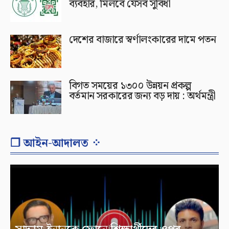
ব্যবহার, মিলবে যেসব সুবিধা
দেশের বাজারে স্বর্ণালংকারের দামে পতন
বিগত সময়ের ১৩০০ উন্নয়ন প্রকল্প
বর্তমান সরকারের জন্য বড় দায় : অর্থমন্ত্রী
❐ আইন-আদালত ⁘