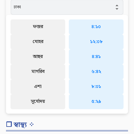
ফজর
৪:১০
যোহর
১২:০৮
আছর
৪:৪১
মাগরিব
৬:৪২
এশা
৮:০১
সূর্যোদয়
৫:২৯
❐ স্বাস্থ্য ⁘