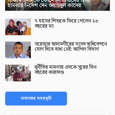
সাদ্দাম-ইনানকে ফোনে শিক্ষার্থীদের ওপর
হামলার নির্দেশ দেন ওবায়দুল কাদের
৭ মাসের শিশুকে ফিরে পেলেন ১৩
বছরের মা!
সরোয়ার আলমগীরের সংসদ অধিবেশনে
যোগ দিতে বাধা নেই: আপিল বিভাগ
দুর্নীতির মামলায় এসকে সুরের তিন
বছরের কারাদণ্ড
নামাজের সময়সূচি