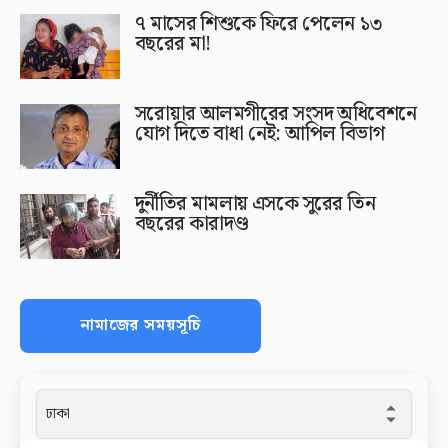
৭ মাসের শিশুকে ফিরে পেলেন ১৩
বছরের মা!
সরোয়ার আলমগীরের সংসদ অধিবেশনে
যোগ দিতে বাধা নেই: আপিল বিভাগ
দুর্নীতির মামলায় এসকে সুরের তিন
বছরের কারাদণ্ড
নামাজের সময়সূচি