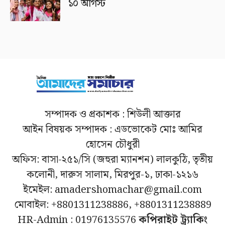
১০ আগস্ট
সম্পাদক ও প্রকাশক : শিউলী আক্তার
আইন বিষয়ক সম্পাদক : এডভোকেট মোঃ আমির
হোসেন চৌধুরী
অফিস: বাসা-২৫১/সি (জহুরা ম্যানশন) লালকুঠি, তৃতীয়
কলোনী, দারুস সালাম, মিরপুর-১, ঢাকা-১২১৬
ইমেইল: amadershomachar@gmail.com
মোবাইল: +8801311238886, +8801311238889
HR-Admin : 01976135576
কপিরাইট ট্র্যাকিং