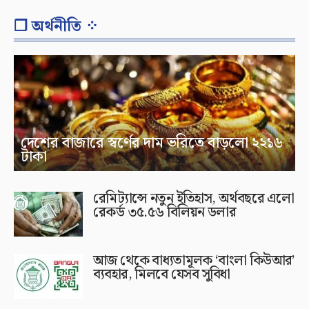
❐ অর্থনীতি ⁘
দেশের বাজারে স্বর্ণের দাম ভরিতে বাড়লো ২২১৬
টাকা
রেমিট্যান্সে নতুন ইতিহাস, অর্থবছরে এলো
রেকর্ড ৩৫.৫৬ বিলিয়ন ডলার
আজ থেকে বাধ্যতামূলক ‘বাংলা কিউআর’
ব্যবহার, মিলবে যেসব সুবিধা