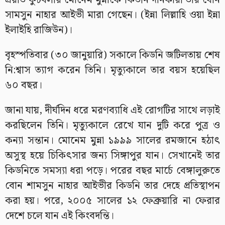
প্রয়াত ফুটবলার মোনেম মুন্নাকে কিডনি দানকারী তার বোন
সামসুন নাহার আইভী মারা গেছেন। (ইন্না লিল্লাহি ওয়া ইন্না
ইলাইহি রাজিউন)।
বৃহস্পতিবার (৩০ জানুয়ারি) সকালে কিডনি জটিলতায় শেষ
নি:শ্বাস ত্যাগ করেন তিনি। মৃত্যুকালে তার বয়স হয়েছিল
৬০ বছর।
জানা যায়, দীর্ঘদিন ধরে মরণব্যাধি এই রোগটির সাথে লড়াই
করছিলেন তিনি। মৃত্যুকালে রেখে যান দুটি করে পুত্র ও
কন্যা সন্তান। মোনেম মুন্না ১৯৯৯ সালের রমজানে হঠাৎ
অসুস্থ হয়ে চিকিৎসার জন্য সিঙ্গাপুর যান। সেখানেই তার
কিডনিতে সমস্যা ধরা পড়ে। পরের বছর মার্চে বেঙ্গালুরুতে
বোন শামসুন নাহার আইভীর কিডনি তার দেহে প্রতিস্থাপন
করা হয়। পরে, ২০০৫ সালের ১২ ফেব্রুয়ারি না ফেরার
দেশে চলে যান এই কিংবদন্তি।