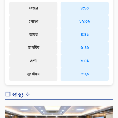
ফজর
৪:১০
যোহর
১২:০৮
আছর
৪:৪১
মাগরিব
৬:৪২
এশা
৮:০১
সূর্যোদয়
৫:২৯
❐ স্বাস্থ্য ⁘