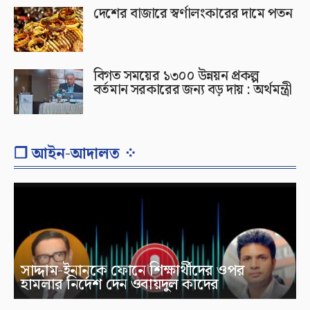
দেশের বাজারে স্বর্ণালংকারের দামে পতন
বিগত সময়ের ১৩০০ উন্নয়ন প্রকল্প
বর্তমান সরকারের জন্য বড় দায় : অর্থমন্ত্রী
❐ আইন-আদালত ⁘
সাদ্দাম-ইনানকে ফোনে শিক্ষার্থীদের ওপর
হামলার নির্দেশ দেন ওবায়দুল কাদের