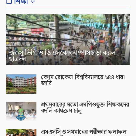
❐ শিক্ষা ⁘
জকসু ভিপি ও জিএসকে ক্যাম্পাসছাড়া করল
ছাত্রদল
বেগম রোকেয়া বিশ্ববিদ্যালয়ে ১৪৪ ধারা
জারি
প্রথমবারের মতো এমপিওভুক্ত শিক্ষকদের
বদলি কার্যক্রম চালু
এসএসসি ও সমমানের পরীক্ষার ফলাফল