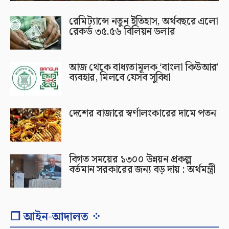
রেমিট্যান্সে নতুন ইতিহাস, অর্থবছরে এলো
রেকর্ড ৩৫.৫৬ বিলিয়ন ডলার
আজ থেকে বাধ্যতামূলক ‘বাংলা কিউআর’
ব্যবহার, মিলবে যেসব সুবিধা
দেশের বাজারে স্বর্ণালংকারের দামে পতন
বিগত সময়ের ১৩০০ উন্নয়ন প্রকল্প
বর্তমান সরকারের জন্য বড় দায় : অর্থমন্ত্রী
❐ আইন-আদালত ⁘