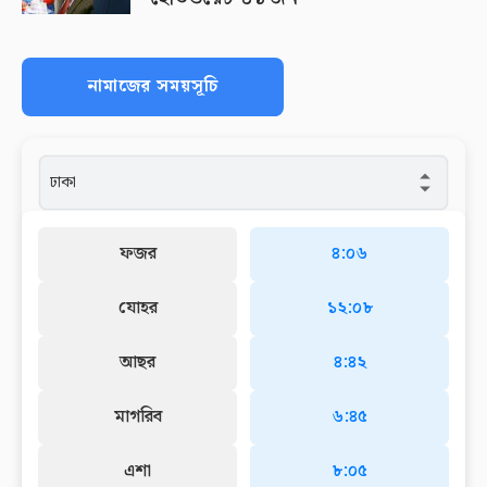
নামাজের সময়সূচি
ফজর
৪:০৬
যোহর
১২:০৮
আছর
৪:৪২
মাগরিব
৬:৪৫
এশা
৮:০৫