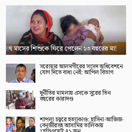
৭ মাসের শিশুকে ফিরে পেলেন ১৩ বছরের মা!
সরোয়ার আলমগীরের সংসদ অধিবেশনে
যোগ দিতে বাধা নেই: আপিল বিভাগ
দুর্নীতির মামলায় এসকে সুরের তিন
বছরের কারাদণ্ড
শাপলা চত্বরে হত্যাকাণ্ড: হাসিনা-আজিজ-
বেনজীরসহ আসামির তালিকায়
‘হেভিওয়েট’ ৪১ জন