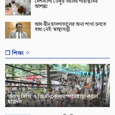
দেশব্যাপী ডেঙ্গুর ভয়াবহ পরিস্থিতির
আশঙ্কা
আদ-দ্বীন হাসপাতালের অন্য শাখা চলতে
বাধা নেই: স্বাস্থ্যমন্ত্রী
❐ শিক্ষা ⁘
জকসু ভিপি ও জিএসকে ক্যাম্পাসছাড়া করল
ছাত্রদল