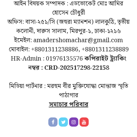
আইন বিষয়ক সম্পাদক : এডভোকেট মোঃ আমির
হোসেন চৌধুরী
অফিস: বাসা-২৫১/সি (জহুরা ম্যানশন) লালকুঠি, তৃতীয়
কলোনী, দারুস সালাম, মিরপুর-১, ঢাকা-১২১৬
ইমেইল: amadershomachar@gmail.com
মোবাইল: +8801311238886, +8801311238889
HR-Admin : 01976135576
কপিরাইট ট্র্যাকিং
নম্বর : CRD-202517298-22158
মিডিয়া পার্টনার : মরহুম বীর মুক্তিযোদ্ধা মোন্তাজ স্মৃতি
পাঠাগার
সমাচার পরিবার