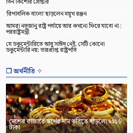
তিন কিশোর গ্রেপ্তার
‘রিপাবলিক বাংলা’ ছাড়লেন ময়ূখ রঞ্জন
আমরা নতজানু রাষ্ট্র পর্যায়ে আর কখনো ফিরে যাবো না :
পররাষ্ট্রমন্ত্রী
যে ডকুমেন্টারিতে আবু সাঈদ নেই, সেটি কোনো
ডকুমেন্টারি নয়: ভারপ্রাপ্ত রাষ্ট্রপতি
❐ অর্থনীতি ⁘
দেশের বাজারে স্বর্ণের দাম ভরিতে বাড়লো ২২১৬
টাকা