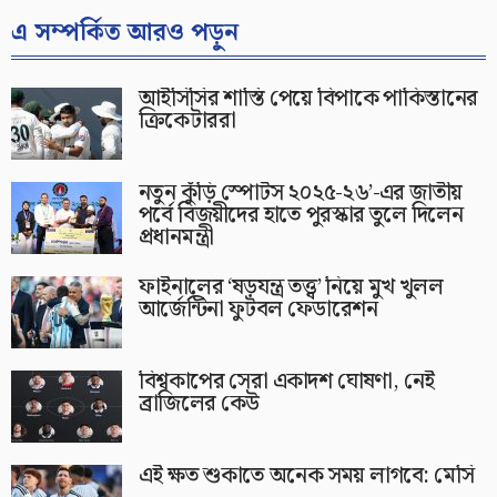
এ সম্পর্কিত আরও পড়ুন
আইসিসির শাস্তি পেয়ে বিপাকে পাকিস্তানের
ক্রিকেটাররা
নতুন কুঁড়ি স্পোর্টস ২০২৫-২৬’-এর জাতীয়
পর্বে বিজয়ীদের হাতে পুরস্কার তুলে দিলেন
প্রধানমন্ত্রী
ফাইনালের ‘ষড়যন্ত্র তত্ত্ব’ নিয়ে মুখ খুলল
আর্জেন্টিনা ফুটবল ফেডারেশন
বিশ্বকাপের সেরা একাদশ ঘোষণা, নেই
ব্রাজিলের কেউ
এই ক্ষত শুকাতে অনেক সময় লাগবে: মেসি