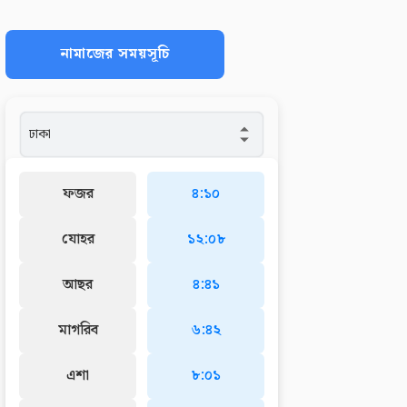
নামাজের সময়সূচি
ফজর
৪:১০
যোহর
১২:০৮
আছর
৪:৪১
মাগরিব
৬:৪২
এশা
৮:০১