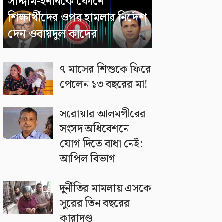
সাদ্দাম-ইনানকে ফোনে
শিক্ষার্থীদের ওপর হামলার নির্দেশ
দেন ওবায়দুল কাদের
৭ মাসের শিশুকে ফিরে
পেলেন ১৩ বছরের মা!
সরোয়ার আলমগীরের
সংসদ অধিবেশনে
যোগ দিতে বাধা নেই:
আপিল বিভাগ
দুর্নীতির মামলায় এসকে
সুরের তিন বছরের
কারাদণ্ড