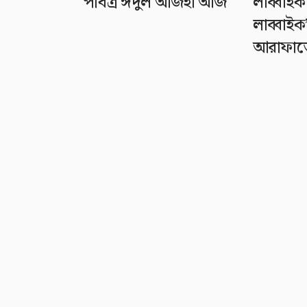
পবিত্র ঈদুল আজহা আজ
লাব্বাইক 
লাব্বাইক
আরাফাত