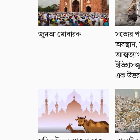
জুমআ মোবারক
সত্যের প
অবস্থান,
আত্মত্যা
ইতিহাসজু
এক উত্তর