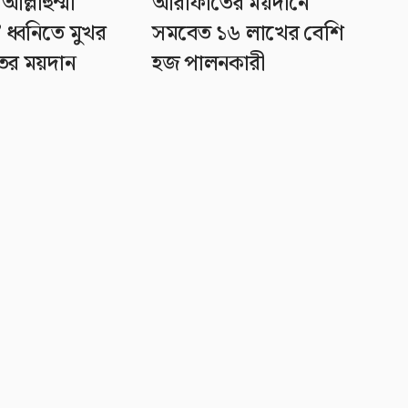
আল্লাহুম্মা
আরাফাতের ময়দানে
’ ধ্বনিতে মুখর
সমবেত ১৬ লাখের বেশি
ের ময়দান
হজ পালনকারী