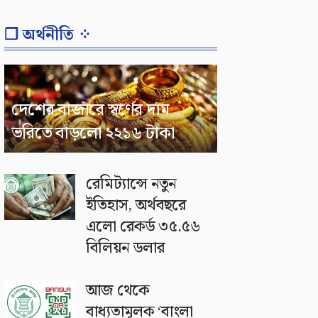
❐ অর্থনীতি ⁘
দেশের বাজারে স্বর্ণের দাম
ভরিতে বাড়লো ২২১৬ টাকা
রেমিট্যান্সে নতুন
ইতিহাস, অর্থবছরে
এলো রেকর্ড ৩৫.৫৬
বিলিয়ন ডলার
আজ থেকে
বাধ্যতামূলক ‘বাংলা