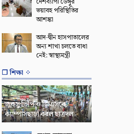
দেশব্যাপী ডেঙ্গুর
ভয়াবহ পরিস্থিতির
আশঙ্কা
আদ-দ্বীন হাসপাতালের
অন্য শাখা চলতে বাধা
নেই: স্বাস্থ্যমন্ত্রী
❐ শিক্ষা ⁘
জকসু ভিপি ও জিএসকে
ক্যাম্পাসছাড়া করল ছাত্রদল