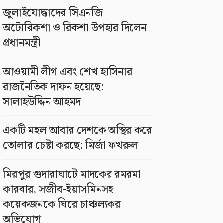
জুলাইযোদ্ধাদের সিএনজি
অটোরিকশা ও রিকশা উপহার দিলেন
প্রধানমন্ত্রী
আওয়ামী লীগ এবং শেখ হাসিনার
রাজনৈতিক দাফন হয়েছে:
সালাহউদ্দিন আহমদ
একটি মহল আবার দেশকে অস্থির করে
তোলার চেষ্টা করছে: মির্জা ফখরুল
মিরপুর গুদারাঘাটে মাদকের রমরমা
কারবার, সজীব-ইয়াসমিনসহ
কয়েকজনকে ঘিরে চাঞ্চল্যকর
অভিযোগ