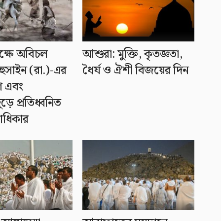
ক্ষে অবিচল
আশুরা: মুক্তি, কৃতজ্ঞতা,
 হুসাইন (রা.)-এর
ধৈর্য ও ঐশী বিজয়ের দিন
গ এবং
ড়ে প্রতিধ্বনিত
াধিকার