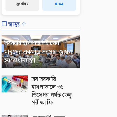
সূর্যোদয়
৫:২৯
❐ স্বাস্থ্য ⁘
সরকারি হাসপাতালই যেন
মানুষের একমাত্র ভরসার জায়গা
হয়: প্রধানমন্ত্রী
সব সরকারি
হাসপাতালে ৩১
ডিসেম্বর পর্যন্ত ডেঙ্গু
পরীক্ষা ফ্রি