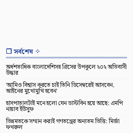
❐ সর্বশেষ ⁘
অর্ধশতাধিক বাংলাদেশিসহ গ্রিসের উপকূলে ২০২ অভিবাসী
উদ্ধার
‘আমিও বিশ্বাস করতে চাই তিনি ডিসেম্বরেই আসবেন,
আইনের মুখোমুখি হবেন’
হাসপাতালটাই মনে হলো যেন ডাস্টবিন হয়ে আছে: এমপি
নায়াব ইউসুফ
ভিন্নমতকে সম্মান করাই গণতন্ত্রের অন্যতম ভিত্তি: মির্জা
ফখরুল