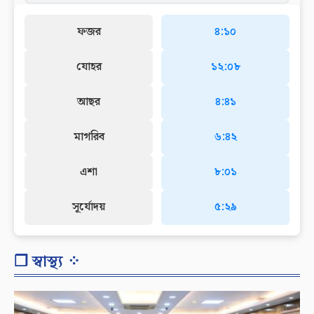
ফজর
৪:১০
যোহর
১২:০৮
আছর
৪:৪১
মাগরিব
৬:৪২
এশা
৮:০১
সূর্যোদয়
৫:২৯
❐ স্বাস্থ্য ⁘