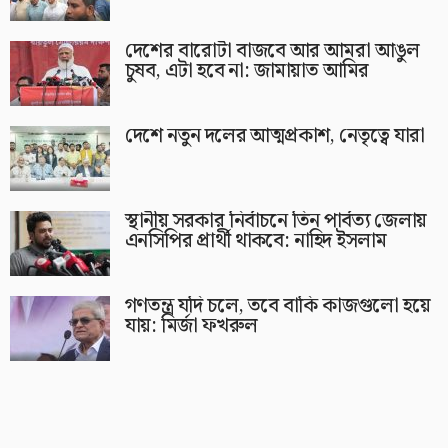
দেশের বারোটা বাজবে আর আমরা আঙুল
চুষব, এটা হবে না: জামায়াত আমির
দেশে নতুন দলের আত্মপ্রকাশ, নেতৃত্বে যারা
স্থানীয় সরকার নির্বাচনে তিন পার্বত্য জেলায়
এনসিপির প্রার্থী থাকবে: নাহিদ ইসলাম
গণতন্ত্র যদি চলে, তবে বাকি কাজগুলো হয়ে
যায়: মির্জা ফখরুল