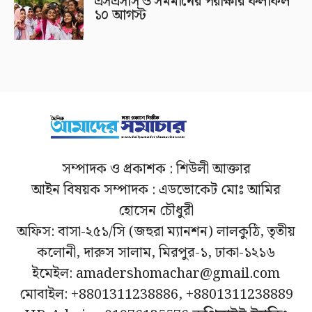
এসএসসি ও সমমানের পরীক্ষার ফলাফল
১০ আগস্ট
সম্পাদক ও প্রকাশক : শিউলী আক্তার
আইন বিষয়ক সম্পাদক : এডভোকেট মোঃ আমির
হোসেন চৌধুরী
অফিস: বাসা-২৫১/সি (জহুরা ম্যানশন) লালকুঠি, তৃতীয়
কলোনী, দারুস সালাম, মিরপুর-১, ঢাকা-১২১৬
ইমেইল: amadershomachar@gmail.com
মোবাইল: +8801311238886, +8801311238889