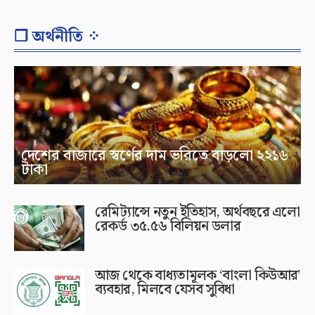
❐ অর্থনীতি ⁘
দেশের বাজারে স্বর্ণের দাম ভরিতে বাড়লো ২২১৬
টাকা
রেমিট্যান্সে নতুন ইতিহাস, অর্থবছরে এলো
রেকর্ড ৩৫.৫৬ বিলিয়ন ডলার
আজ থেকে বাধ্যতামূলক ‘বাংলা কিউআর’
ব্যবহার, মিলবে যেসব সুবিধা