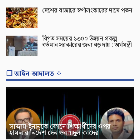
দেশের বাজারে স্বর্ণালংকারের দামে পতন
বিগত সময়ের ১৩০০ উন্নয়ন প্রকল্প
বর্তমান সরকারের জন্য বড় দায় : অর্থমন্ত্রী
❐ আইন-আদালত ⁘
সাদ্দাম-ইনানকে ফোনে শিক্ষার্থীদের ওপর
হামলার নির্দেশ দেন ওবায়দুল কাদের