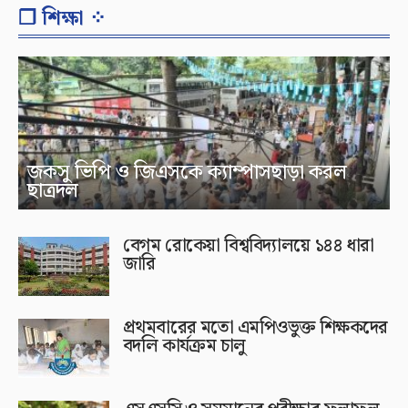
❐ শিক্ষা ⁘
জকসু ভিপি ও জিএসকে ক্যাম্পাসছাড়া করল
ছাত্রদল
বেগম রোকেয়া বিশ্ববিদ্যালয়ে ১৪৪ ধারা
জারি
প্রথমবারের মতো এমপিওভুক্ত শিক্ষকদের
বদলি কার্যক্রম চালু