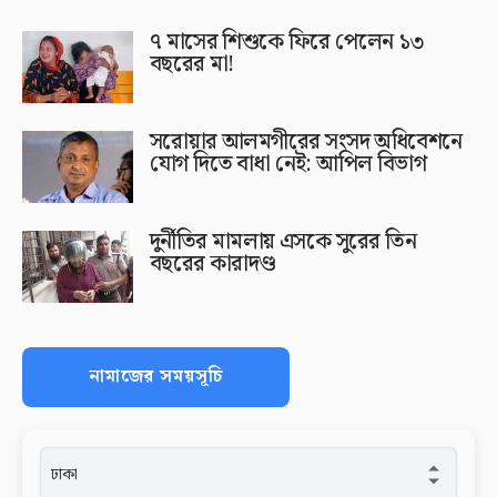
৭ মাসের শিশুকে ফিরে পেলেন ১৩
বছরের মা!
সরোয়ার আলমগীরের সংসদ অধিবেশনে
যোগ দিতে বাধা নেই: আপিল বিভাগ
দুর্নীতির মামলায় এসকে সুরের তিন
বছরের কারাদণ্ড
নামাজের সময়সূচি