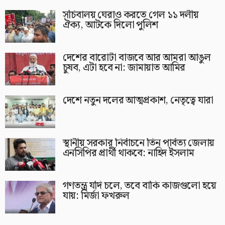
সচিবালয় ঘেরাও করতে গেল ১১ দলীয়
ঐক্য, আটকে দিলো পুলিশ
দেশের বারোটা বাজবে আর আমরা আঙুল
চুষব, এটা হবে না: জামায়াত আমির
দেশে নতুন দলের আত্মপ্রকাশ, নেতৃত্বে যারা
স্থানীয় সরকার নির্বাচনে তিন পার্বত্য জেলায়
এনসিপির প্রার্থী থাকবে: নাহিদ ইসলাম
গণতন্ত্র যদি চলে, তবে বাকি কাজগুলো হয়ে
যায়: মির্জা ফখরুল