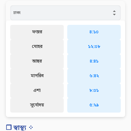
ফজর
৪:১০
যোহর
১২:০৮
আছর
৪:৪১
মাগরিব
৬:৪২
এশা
৮:০১
সূর্যোদয়
৫:২৯
❐ স্বাস্থ্য ⁘