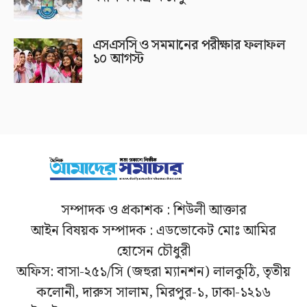
এসএসসি ও সমমানের পরীক্ষার ফলাফল
১০ আগস্ট
সম্পাদক ও প্রকাশক : শিউলী আক্তার
আইন বিষয়ক সম্পাদক : এডভোকেট মোঃ আমির
হোসেন চৌধুরী
অফিস: বাসা-২৫১/সি (জহুরা ম্যানশন) লালকুঠি, তৃতীয়
কলোনী, দারুস সালাম, মিরপুর-১, ঢাকা-১২১৬