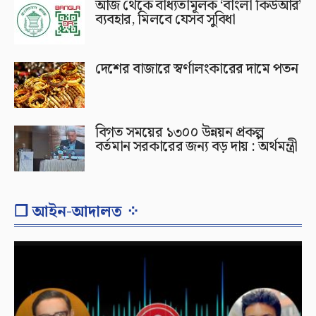
আজ থেকে বাধ্যতামূলক ‘বাংলা কিউআর’
ব্যবহার, মিলবে যেসব সুবিধা
দেশের বাজারে স্বর্ণালংকারের দামে পতন
বিগত সময়ের ১৩০০ উন্নয়ন প্রকল্প
বর্তমান সরকারের জন্য বড় দায় : অর্থমন্ত্রী
❐ আইন-আদালত ⁘