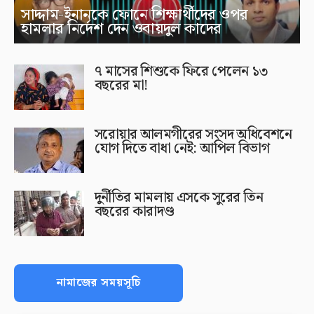
সাদ্দাম-ইনানকে ফোনে শিক্ষার্থীদের ওপর
হামলার নির্দেশ দেন ওবায়দুল কাদের
৭ মাসের শিশুকে ফিরে পেলেন ১৩
বছরের মা!
সরোয়ার আলমগীরের সংসদ অধিবেশনে
যোগ দিতে বাধা নেই: আপিল বিভাগ
দুর্নীতির মামলায় এসকে সুরের তিন
বছরের কারাদণ্ড
নামাজের সময়সূচি