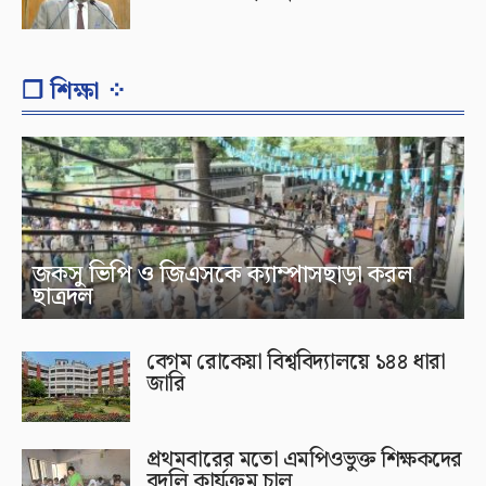
❐ শিক্ষা ⁘
জকসু ভিপি ও জিএসকে ক্যাম্পাসছাড়া করল
ছাত্রদল
বেগম রোকেয়া বিশ্ববিদ্যালয়ে ১৪৪ ধারা
জারি
প্রথমবারের মতো এমপিওভুক্ত শিক্ষকদের
বদলি কার্যক্রম চালু