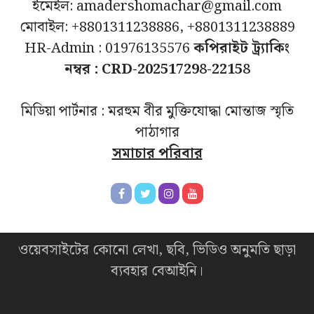
ইমেইল: amadershomachar@gmail.com
মোবাইল: +8801311238886, +8801311238889
HR-Admin : 01976135576
কপিরাইট ট্র্যাকিং
নম্বর : CRD-202517298-22158
মিডিয়া পার্টনার : মরহুম বীর মুক্তিযোদ্ধা মোন্তাজ স্মৃতি
পাঠাগার
সমাচার পরিবার
ওয়েবসাইটের কোনো লেখা, ছবি, ভিডিও অনুমতি ছাড়া
ব্যবহার বেআইনি।