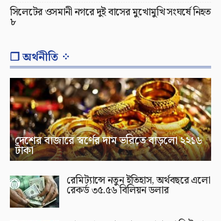
সিলেটের ওসমানী নগরে দুই বাসের মুখোমুখি সংঘর্ষে নিহত
৮
❐ অর্থনীতি ⁘
দেশের বাজারে স্বর্ণের দাম ভরিতে বাড়লো ২২১৬
টাকা
রেমিট্যান্সে নতুন ইতিহাস, অর্থবছরে এলো
রেকর্ড ৩৫.৫৬ বিলিয়ন ডলার