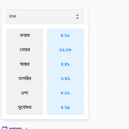
ফজর
৪:১০
যোহর
১২:০৮
আছর
৪:৪১
মাগরিব
৬:৪২
এশা
৮:০১
সূর্যোদয়
৫:২৯