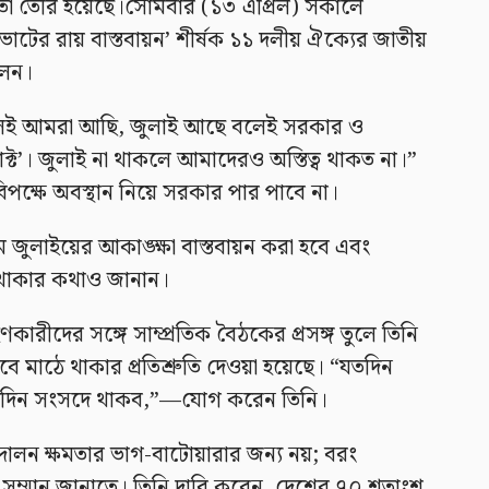
তবতা তৈরি হয়েছে।সোমবার (১৩ এপ্রিল) সকালে
োটের রায় বাস্তবায়ন’ শীর্ষক ১১ দলীয় ঐক্যের জাতীয়
লেন।
লেই আমরা আছি, জুলাই আছে বলেই সরকার ও
্ট’। জুলাই না থাকলে আমাদেরও অস্তিত্ব থাকত না।”
িপক্ষে অবস্থান নিয়ে সরকার পার পাবে না।
জুলাইয়ের আকাঙ্ক্ষা বাস্তবায়ন করা হবে এবং
ত থাকার কথাও জানান।
রীদের সঙ্গে সাম্প্রতিক বৈঠকের প্রসঙ্গ তুলে তিনি
মাঠে থাকার প্রতিশ্রুতি দেওয়া হয়েছে। “যতদিন
ততদিন সংসদে থাকব,”—যোগ করেন তিনি।
লন ক্ষমতার ভাগ-বাটোয়ারার জন্য নয়; বরং
 সম্মান জানাতে। তিনি দাবি করেন, দেশের ৭০ শতাংশ