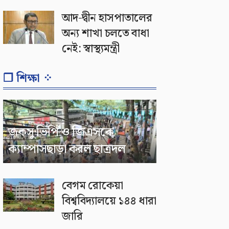
আদ-দ্বীন হাসপাতালের
অন্য শাখা চলতে বাধা
নেই: স্বাস্থ্যমন্ত্রী
❐ শিক্ষা ⁘
জকসু ভিপি ও জিএসকে
ক্যাম্পাসছাড়া করল ছাত্রদল
বেগম রোকেয়া
বিশ্ববিদ্যালয়ে ১৪৪ ধারা
জারি