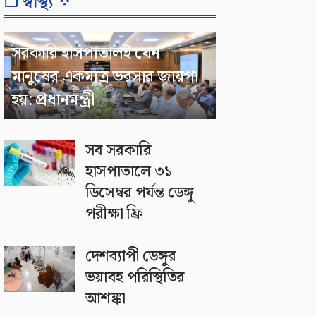
❐ স্বাস্থ্য ⁘
সরকারি হাসপাতালই যেন
মানুষের একমাত্র ভরসার জায়গা
হয়: প্রধানমন্ত্রী
সব সরকারি
হাসপাতালে ৩১
ডিসেম্বর পর্যন্ত ডেঙ্গু
পরীক্ষা ফ্রি
দেশব্যাপী ডেঙ্গুর
ভয়াবহ পরিস্থিতির
আশঙ্কা