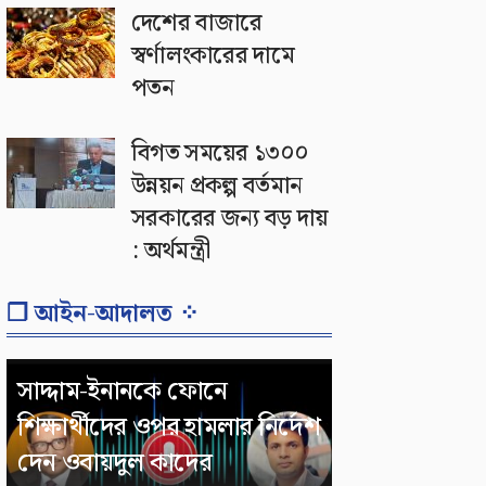
দেশের বাজারে
স্বর্ণালংকারের দামে
পতন
বিগত সময়ের ১৩০০
উন্নয়ন প্রকল্প বর্তমান
সরকারের জন্য বড় দায়
: অর্থমন্ত্রী
❐ আইন-আদালত ⁘
সাদ্দাম-ইনানকে ফোনে
শিক্ষার্থীদের ওপর হামলার নির্দেশ
দেন ওবায়দুল কাদের