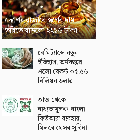
দেশের বাজারে স্বর্ণের দাম
ভরিতে বাড়লো ২২১৬ টাকা
রেমিট্যান্সে নতুন
ইতিহাস, অর্থবছরে
এলো রেকর্ড ৩৫.৫৬
বিলিয়ন ডলার
আজ থেকে
বাধ্যতামূলক ‘বাংলা
কিউআর’ ব্যবহার,
মিলবে যেসব সুবিধা