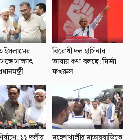
ে ইসলামের
বিরোধী দল হাসিনার
ঙ্গে সাক্ষাৎ
ভাষায় কথা বলছে: মির্জা
ধানমন্ত্রী
ফখরুল
 নির্বাচন: ১১ দলীয়
মহেশখালীর মাতারবাড়িতে