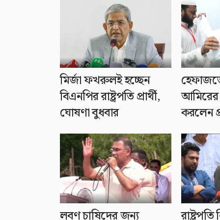
মির্জা ফখরুলই হচ্ছেন
হেফাজত
বিএনপির রাষ্ট্রপতি প্রার্থী,
আমিরের স
ঘোষণা বুধবার
করলেন প্র
লবণ চাষিদের জন্য
রাষ্ট্রপতি